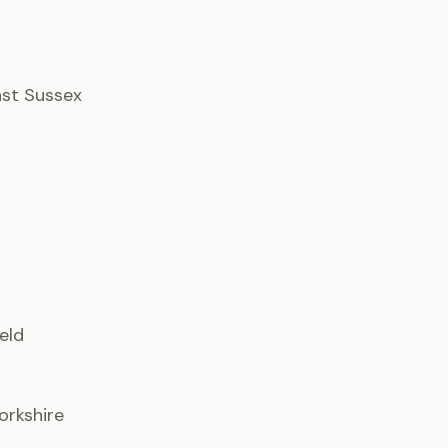
East Sussex
ield
orkshire