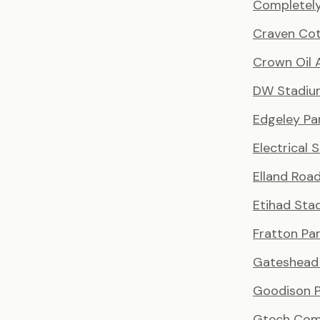
Completely
Craven Co
Crown Oil 
DW Stadiu
Edgeley Pa
Electrical 
Elland Roa
Etihad Sta
Fratton Pa
Gateshead 
Goodison P
Gtech Com