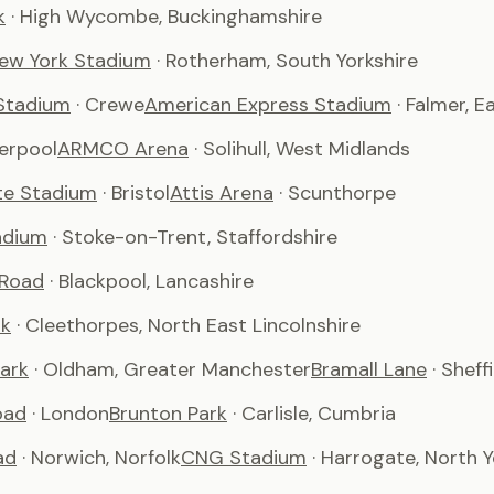
k
· High Wycombe, Buckinghamshire
ew York Stadium
· Rotherham, South Yorkshire
Stadium
· Crewe
American Express Stadium
· Falmer, 
verpool
ARMCO Arena
· Solihull, West Midlands
te Stadium
· Bristol
Attis Arena
· Scunthorpe
adium
· Stoke-on-Trent, Staffordshire
 Road
· Blackpool, Lancashire
rk
· Cleethorpes, North East Lincolnshire
ark
· Oldham, Greater Manchester
Bramall Lane
· Sheff
oad
· London
Brunton Park
· Carlisle, Cumbria
ad
· Norwich, Norfolk
CNG Stadium
· Harrogate, North Y