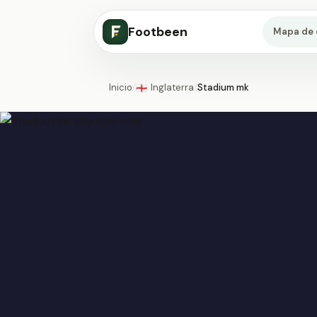
Footbeen
Mapa de 
Inicio
/
Inglaterra
/
Stadium mk
🏴󠁧󠁢󠁥󠁮󠁧󠁿