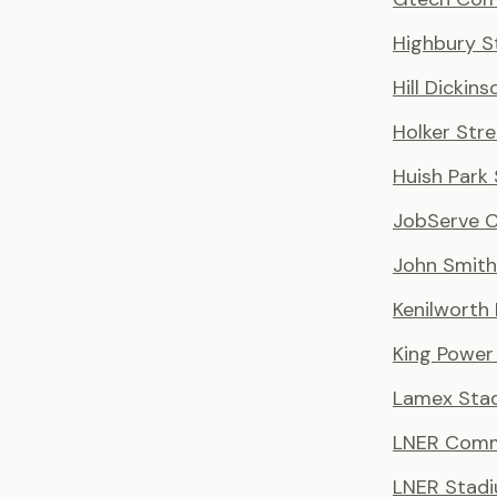
Highbury S
Hill Dickin
Holker Stre
Huish Park
JobServe 
John Smith
Kenilworth
King Power
Lamex Sta
LNER Comm
LNER Stad