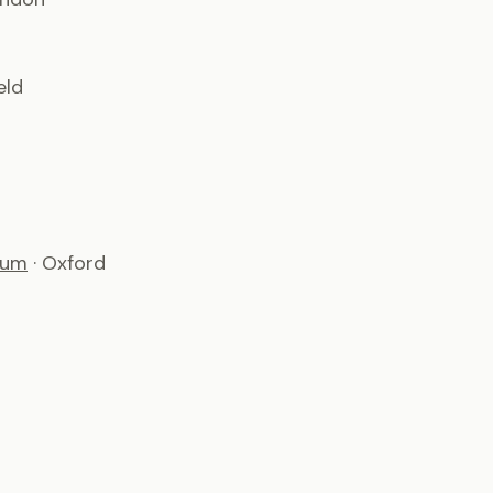
eld
ium
· Oxford