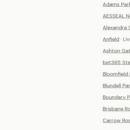
Adams Par
AESSEAL N
Alexandra 
Anfield
· Li
Ashton Ga
bet365 St
Bloomfield
Blundell Pa
Boundary P
Brisbane R
Carrow Ro