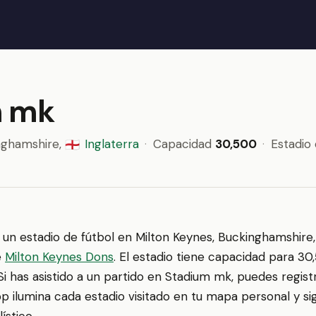
m mk
nghamshire,
Inglaterra
·
Capacidad
30,500
·
Estadio
🏴󠁧󠁢󠁥󠁮󠁧󠁿
 un estadio de fútbol en Milton Keynes, Buckinghamshire
e
Milton Keynes Dons
. El estadio tiene capacidad para 3
i has asistido a un partido en Stadium mk, puedes regist
p ilumina cada estadio visitado en tu mapa personal y si