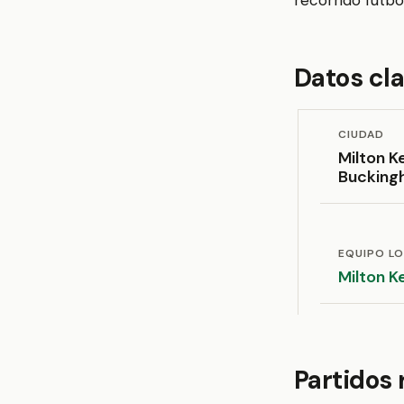
recorrido futbol
Datos cl
CIUDAD
Milton K
Bucking
EQUIPO L
Milton K
Partidos