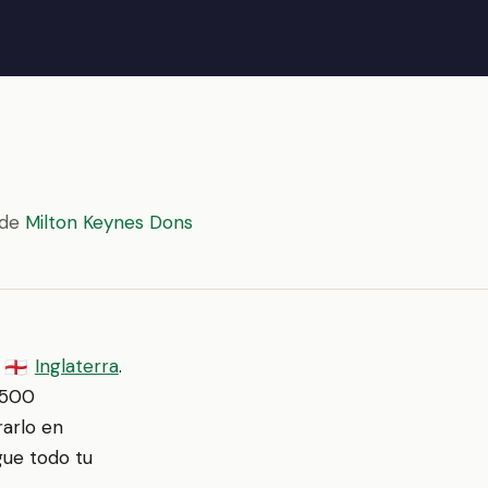
 de
Milton Keynes Dons
,
Inglaterra
.
🏴󠁧󠁢󠁥󠁮󠁧󠁿
0,500
rarlo en
gue todo tu