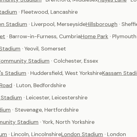
tadium
· Fleetwood, Lancashire
son Stadium
· Liverpool, Merseyside
Hillsborough
· Sheffi
et
· Barrow-in-Furness, Cumbria
Home Park
· Plymouth
 Stadium
· Yeovil, Somerset
Community Stadium
· Colchester, Essex
's Stadium
· Huddersfield, West Yorkshire
Kassam Stad
 Road
· Luton, Bedfordshire
 Stadium
· Leicester, Leicestershire
dium
· Stevenage, Hertfordshire
unity Stadium
· York, North Yorkshire
ium
· Lincoln, Lincolnshire
London Stadium
· London