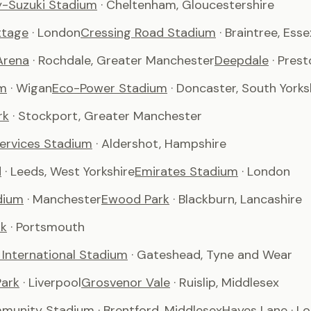
-Suzuki Stadium
· Cheltenham, Gloucestershire
ttage
· London
Cressing Road Stadium
· Braintree, Esse
Arena
· Rochdale, Greater Manchester
Deepdale
· Pres
m
· Wigan
Eco-Power Stadium
· Doncaster, South Yorks
rk
· Stockport, Greater Manchester
Services Stadium
· Aldershot, Hampshire
d
· Leeds, West Yorkshire
Emirates Stadium
· London
dium
· Manchester
Ewood Park
· Blackburn, Lancashire
rk
· Portsmouth
International Stadium
· Gateshead, Tyne and Wear
ark
· Liverpool
Grosvenor Vale
· Ruislip, Middlesex
munity Stadium
· Brentford, Middlesex
Hayes Lane
· L