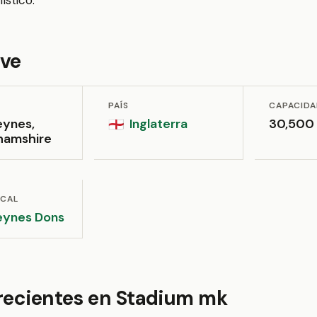
ístico.
ave
PAÍS
CAPACID
eynes,
Inglaterra
30,500
🏴󠁧󠁢󠁥󠁮󠁧󠁿
hamshire
OCAL
eynes Dons
 recientes en Stadium mk