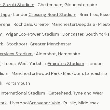
-Suzuki Stadium
· Cheltenham, Gloucestershire
ttage
· London
Cressing Road Stadium
· Braintree, Esse
Arena
· Rochdale, Greater Manchester
Deepdale
· Pres
m
· Wigan
Eco-Power Stadium
· Doncaster, South Yorks
rk
· Stockport, Greater Manchester
Services Stadium
· Aldershot, Hampshire
d
· Leeds, West Yorkshire
Emirates Stadium
· London
dium
· Manchester
Ewood Park
· Blackburn, Lancashire
rk
· Portsmouth
International Stadium
· Gateshead, Tyne and Wear
ark
· Liverpool
Grosvenor Vale
· Ruislip, Middlesex