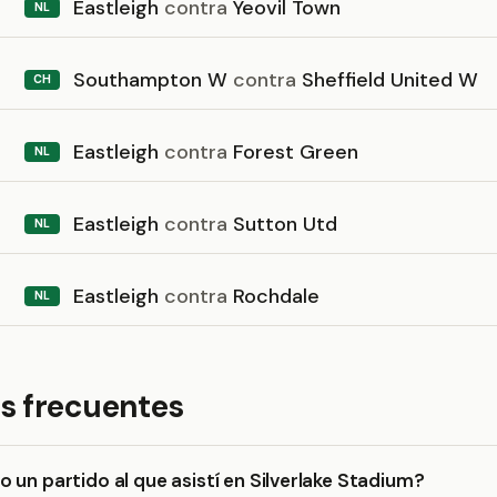
Eastleigh
contra
Yeovil Town
NL
Southampton W
contra
Sheffield United W
CH
Eastleigh
contra
Forest Green
NL
Eastleigh
contra
Sutton Utd
NL
Eastleigh
contra
Rochdale
NL
s frecuentes
 un partido al que asistí en Silverlake Stadium?