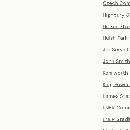
Gtech Com
Highbury S
Holker Stre
Huish Park
JobServe 
John Smith
Kenilworth
King Power
Lamex Sta
LNER Comm
LNER Stad