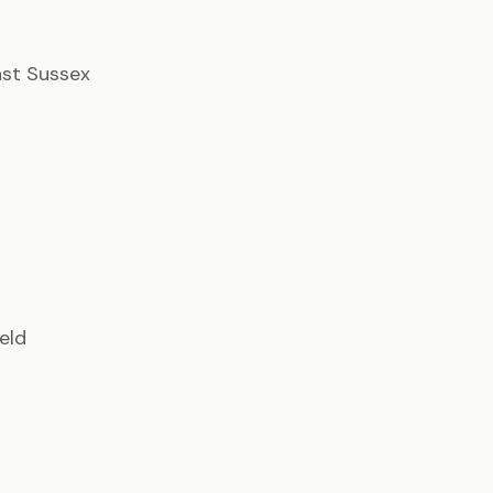
East Sussex
ield