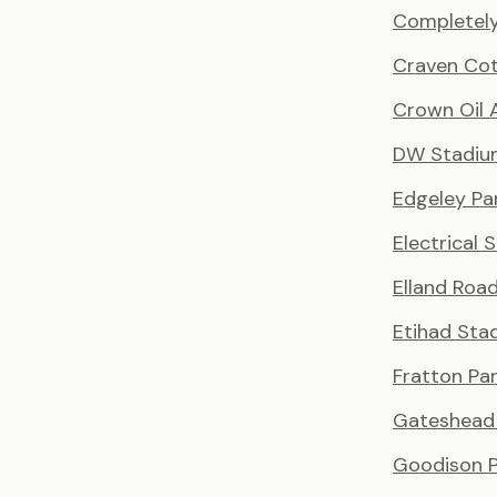
Completely
Craven Co
Crown Oil 
DW Stadiu
Edgeley Pa
Electrical 
Elland Roa
Etihad Sta
Fratton Pa
Gateshead 
Goodison P