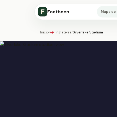
Footbeen
Mapa de 
Inicio
/
Inglaterra
/
Silverlake Stadium
🏴󠁧󠁢󠁥󠁮󠁧󠁿