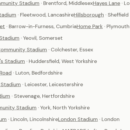
munity Stadium
· Brentford, Middlesex
Hayes Lane
· L
tadium
· Fleetwood, Lancashire
Hillsborough
· Sheffield
et
· Barrow-in-Furness, Cumbria
Home Park
· Plymouth
 Stadium
· Yeovil, Somerset
Community Stadium
· Colchester, Essex
's Stadium
· Huddersfield, West Yorkshire
 Road
· Luton, Bedfordshire
 Stadium
· Leicester, Leicestershire
dium
· Stevenage, Hertfordshire
unity Stadium
· York, North Yorkshire
ium
· Lincoln, Lincolnshire
London Stadium
· London