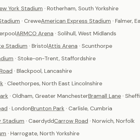
ew York Stadium
· Rotherham, South Yorkshire
Stadium
· Crewe
American Express Stadium
· Falmer, 
verpool
ARMCO Arena
· Solihull, West Midlands
te Stadium
· Bristol
Attis Arena
· Scunthorpe
adium
· Stoke-on-Trent, Staffordshire
 Road
· Blackpool, Lancashire
rk
· Cleethorpes, North East Lincolnshire
ark
· Oldham, Greater Manchester
Bramall Lane
· Sheff
oad
· London
Brunton Park
· Carlisle, Cumbria
ty Stadium
· Caerdydd
Carrow Road
· Norwich, Norfolk
um
· Harrogate, North Yorkshire