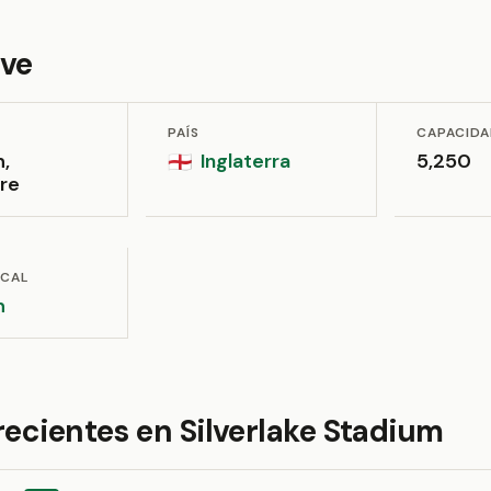
ave
PAÍS
CAPACID
h,
Inglaterra
5,250
🏴󠁧󠁢󠁥󠁮󠁧󠁿
re
OCAL
h
recientes en Silverlake Stadium