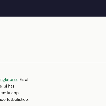
Inglaterra
. Es el
. Si has
een: la app
do futbolístico.