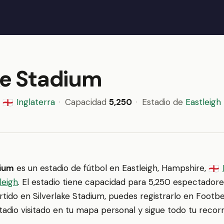
ke Stadium
,
Inglaterra
·
Capacidad
5,250
·
Estadio de
Eastleigh
🏴󠁧󠁢󠁥󠁮󠁧󠁿
dium
es un estadio de fútbol en Eastleigh, Hampshire,
🏴󠁧󠁢󠁥󠁮󠁧󠁿
leigh
. El estadio tiene capacidad para 5,250 espectadores
artido en Silverlake Stadium, puedes registrarlo en Footb
tadio visitado en tu mapa personal y sigue todo tu recorri