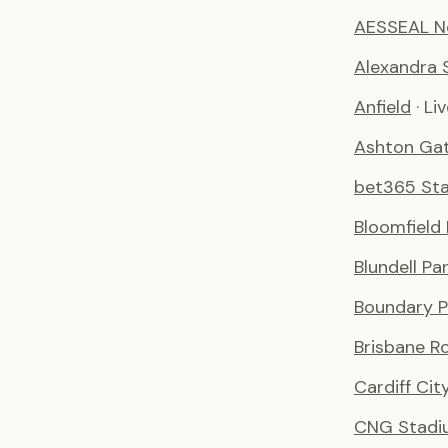
AESSEAL N
Alexandra 
Anfield
· Li
Ashton Ga
bet365 St
Bloomfield
Blundell Pa
Boundary P
Brisbane R
Cardiff Ci
CNG Stadi