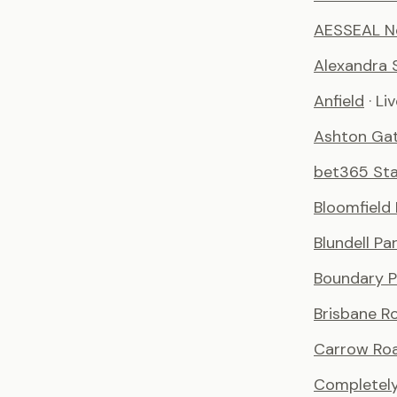
AESSEAL N
Alexandra 
Anfield
· Li
Ashton Ga
bet365 St
Bloomfield
Blundell Pa
Boundary P
Brisbane R
Carrow Ro
Completely