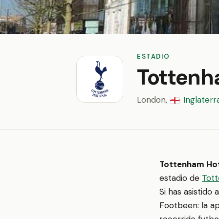
ESTADIO
Tottenh
London,
Inglaterr
🏴󠁧󠁢󠁥󠁮󠁧󠁿
Tottenham Ho
estadio de
Tot
Si has asistido
Footbeen: la ap