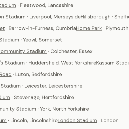
tadium
· Fleetwood, Lancashire
son Stadium
· Liverpool, Merseyside
Hillsborough
· Sheffi
et
· Barrow-in-Furness, Cumbria
Home Park
· Plymouth
 Stadium
· Yeovil, Somerset
Community Stadium
· Colchester, Essex
's Stadium
· Huddersfield, West Yorkshire
Kassam Stad
 Road
· Luton, Bedfordshire
 Stadium
· Leicester, Leicestershire
dium
· Stevenage, Hertfordshire
unity Stadium
· York, North Yorkshire
ium
· Lincoln, Lincolnshire
London Stadium
· London