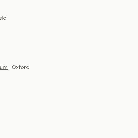
eld
ium
· Oxford