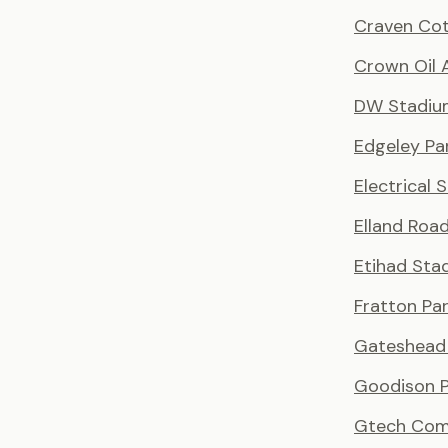
Craven Co
Crown Oil 
DW Stadiu
Edgeley Pa
Electrical 
Elland Roa
Etihad Sta
Fratton Pa
Gateshead 
Goodison P
Gtech Com