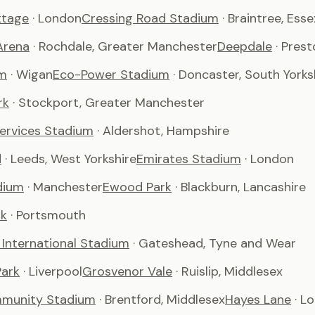
ttage
· London
Cressing Road Stadium
· Braintree, Esse
Arena
· Rochdale, Greater Manchester
Deepdale
· Pres
m
· Wigan
Eco-Power Stadium
· Doncaster, South Yorks
rk
· Stockport, Greater Manchester
Services Stadium
· Aldershot, Hampshire
d
· Leeds, West Yorkshire
Emirates Stadium
· London
dium
· Manchester
Ewood Park
· Blackburn, Lancashire
rk
· Portsmouth
International Stadium
· Gateshead, Tyne and Wear
ark
· Liverpool
Grosvenor Vale
· Ruislip, Middlesex
munity Stadium
· Brentford, Middlesex
Hayes Lane
· L