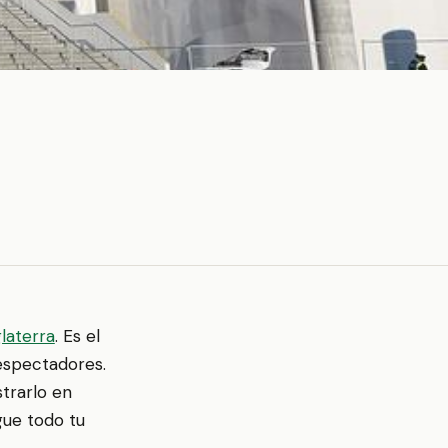
glaterra
. Es el
 espectadores.
trarlo en
gue todo tu