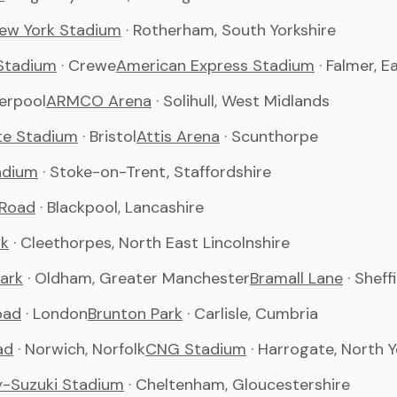
ew York Stadium
· Rotherham, South Yorkshire
Stadium
· Crewe
American Express Stadium
· Falmer, 
verpool
ARMCO Arena
· Solihull, West Midlands
te Stadium
· Bristol
Attis Arena
· Scunthorpe
adium
· Stoke-on-Trent, Staffordshire
 Road
· Blackpool, Lancashire
rk
· Cleethorpes, North East Lincolnshire
ark
· Oldham, Greater Manchester
Bramall Lane
· Sheff
oad
· London
Brunton Park
· Carlisle, Cumbria
ad
· Norwich, Norfolk
CNG Stadium
· Harrogate, North Y
-Suzuki Stadium
· Cheltenham, Gloucestershire