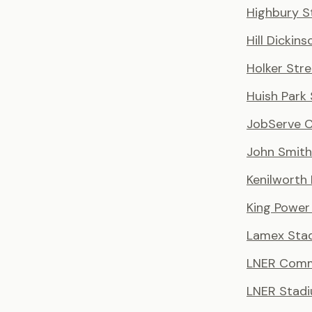
Highbury S
Hill Dickin
Holker Stre
Huish Park
JobServe 
John Smith
Kenilworth
King Power
Lamex Sta
LNER Comm
LNER Stad