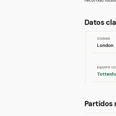
recorrido futbol
Datos cl
CIUDAD
London
EQUIPO L
Tottenh
Partidos