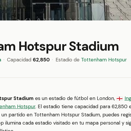
am Hotspur Stadium
a
·
Capacidad
62,850
·
Estadio de
Tottenham Hotspur
tspur Stadium
es un estadio de fútbol en London,
In
🏴󠁧󠁢󠁥󠁮󠁧󠁿
tenham Hotspur
. El estadio tiene capacidad para 62,850
 a un partido en Tottenham Hotspur Stadium, puedes regis
p ilumina cada estadio visitado en tu mapa personal y si