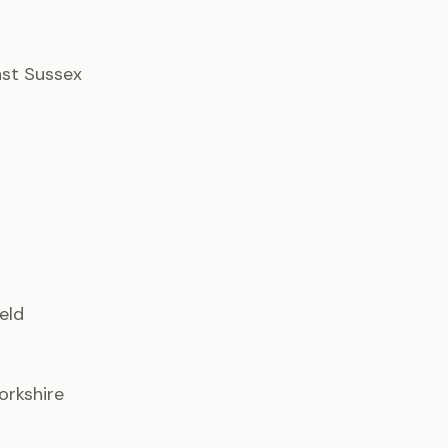
East Sussex
ield
orkshire