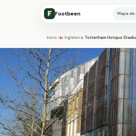
Footbeen
Mapa de 
Inicio
/
Inglaterra
/
Tottenham Hotspur Stadi
🏴󠁧󠁢󠁥󠁮󠁧󠁿