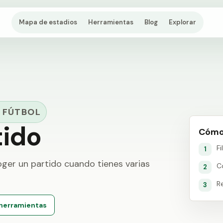
Mapa de estadios
Herramientas
Blog
Explorar
 FÚTBOL
tido
Cómo
F
1
ger un partido cuando tienes varias
C
2
Re
3
 herramientas