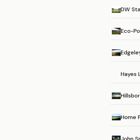
DW St
Eco-Po
Edgele
Hayes 
Hillsbo
Home P
John S