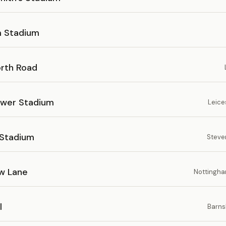
 Stadium
orth Road
ower Stadium
Leice
Stadium
Steve
w Lane
Nottingha
l
Barns