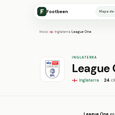
Footbeen
Mapa de 
Inicio
/
Inglaterra
/
League One
🏴󠁧󠁢󠁥󠁮󠁧󠁿
INGLATERRA
League
Inglaterra
·
24
cl
🏴󠁧󠁢󠁥󠁮󠁧󠁿
League One
es 