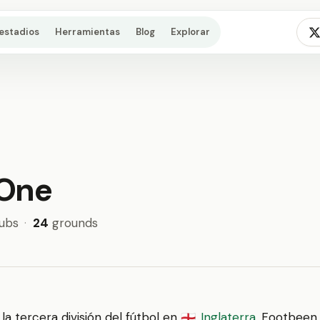
estadios
Herramientas
Blog
Explorar
 One
ubs
·
24
grounds
la tercera división del fútbol en
Inglaterra
. Footbeen
🏴󠁧󠁢󠁥󠁮󠁧󠁿