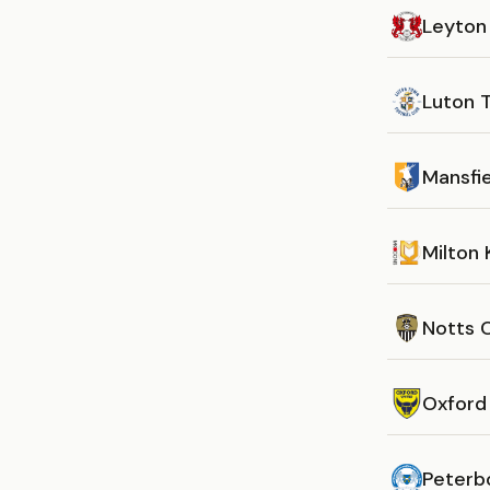
Leyton
Luton 
Mansfi
Milton
Notts 
Oxford
Peterb