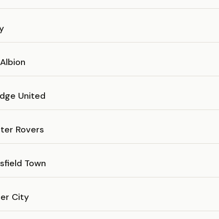
y
Albion
dge United
ter Rovers
sfield Town
er City