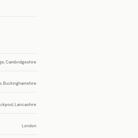
e, Cambridgeshire
, Buckinghamshire
ackpool, Lancashire
London