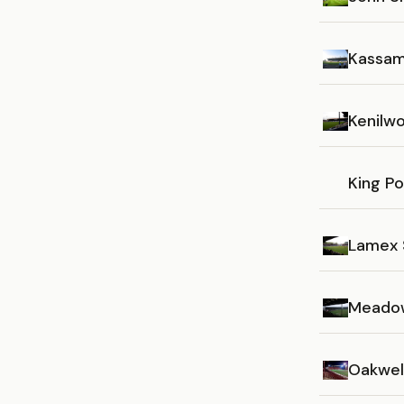
Kassam
Kenilw
King P
Lamex 
Meado
Oakwel