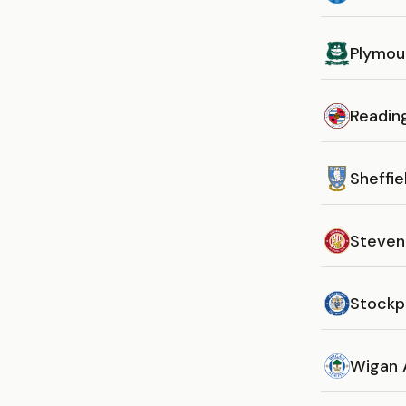
Plymou
Readin
Sheffi
Steven
Stockp
Wigan 