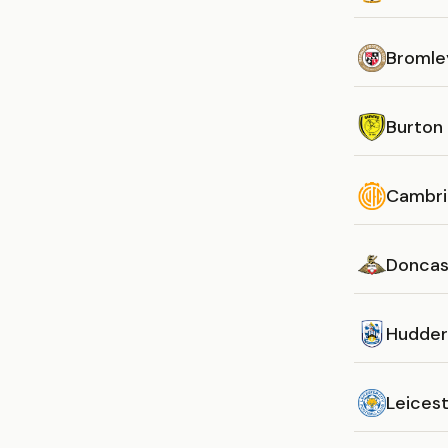
Bromle
Burton 
Cambri
Doncas
Hudder
Leicest