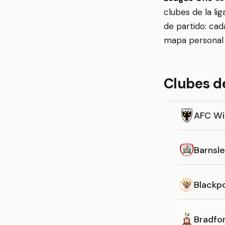
clubes de la li
de partido: cad
mapa personal 
Clubes d
AFC W
Barnsl
Blackp
Bradfor