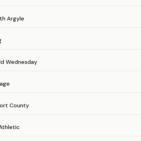
th Argyle
g
eld Wednesday
age
ort County
Athletic