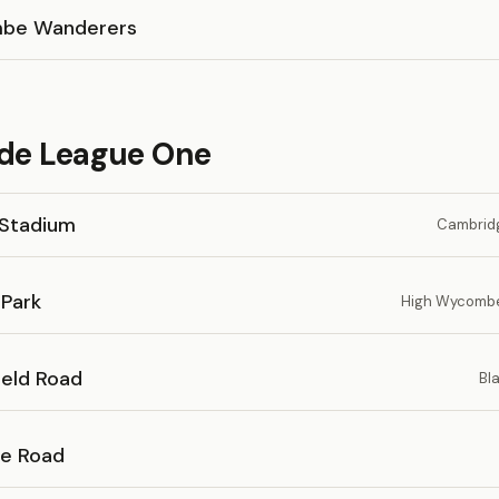
be Wanderers
 de League One
Stadium
Cambridg
Park
High Wycombe
ield Road
Bl
ne Road