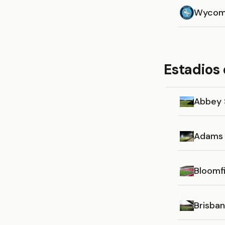
Wycom
Estadios
Abbey 
Adams 
Bloomf
Brisba