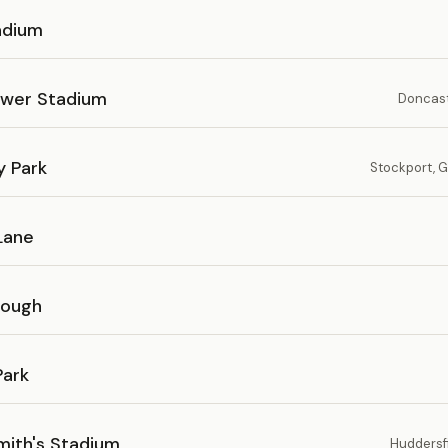
adium
wer Stadium
Doncast
y Park
Stockport, 
Lane
rough
ark
mith's Stadium
Huddersfi