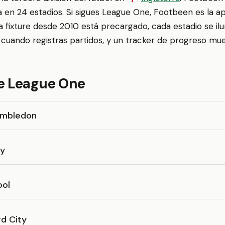
ga en 24 estadios. Si sigues League One, Footbeen es la a
a fixture desde 2010 está precargado, cada estadio se il
cuando registras partidos, y un tracker de progreso mue
e League One
imbledon
ey
ool
d City