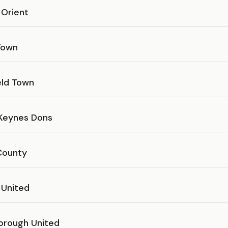
 Orient
Town
eld Town
 Keynes Dons
County
 United
orough United