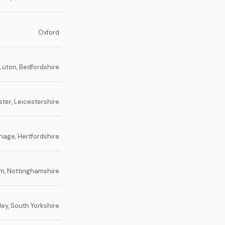
Oxford
Luton, Bedfordshire
ster, Leicestershire
nage, Hertfordshire
m, Nottinghamshire
ley, South Yorkshire