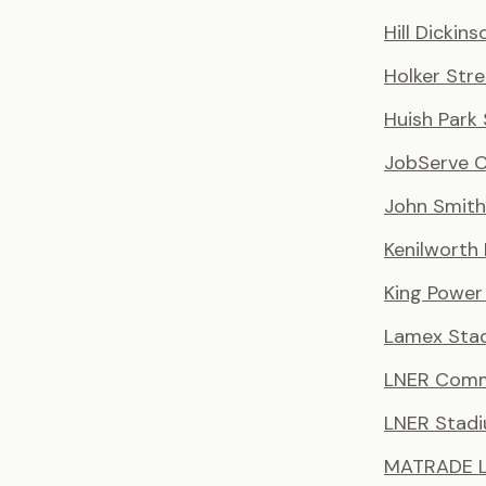
Hill Dickin
Holker Stre
Huish Park
JobServe 
John Smith
Kenilworth
King Power
Lamex Sta
LNER Comm
LNER Stad
MATRADE L