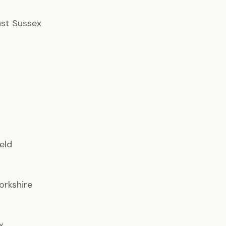
East Sussex
ield
orkshire
x