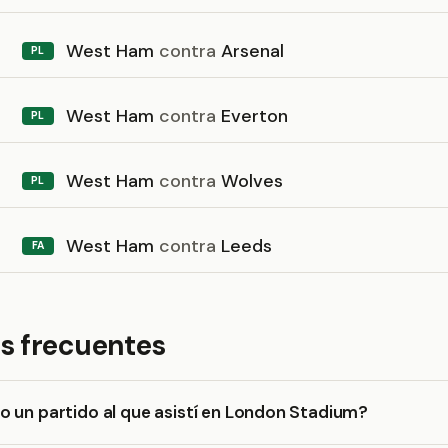
West Ham
contra
Arsenal
PL
West Ham
contra
Everton
PL
West Ham
contra
Wolves
PL
West Ham
contra
Leeds
FA
s frecuentes
 un partido al que asistí en London Stadium?