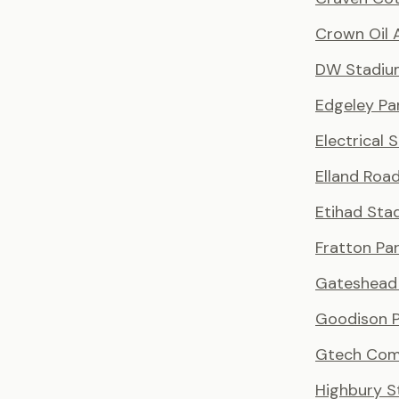
Crown Oil 
DW Stadiu
Edgeley Pa
Electrical 
Elland Roa
Etihad Sta
Fratton Pa
Gateshead 
Goodison P
Gtech Com
Highbury S