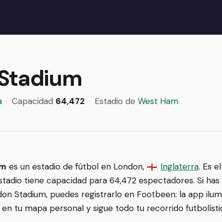
Stadium
a
·
Capacidad
64,472
·
Estadio de
West Ham
um
es un estadio de fútbol en London,
Inglaterra
. Es e
🏴󠁧󠁢󠁥󠁮󠁧󠁿
estadio tiene capacidad para 64,472 espectadores. Si has 
don Stadium, puedes registrarlo en Footbeen: la app ilum
o en tu mapa personal y sigue todo tu recorrido futbolísti