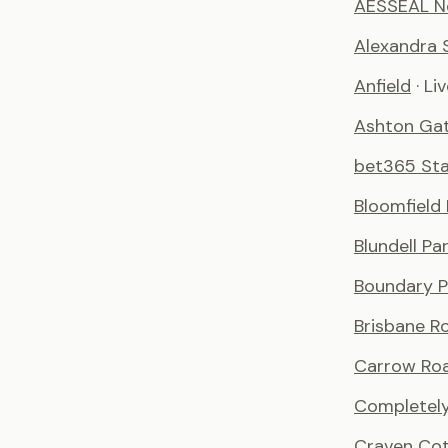
AESSEAL N
Alexandra 
Anfield
· Li
Ashton Ga
bet365 St
Bloomfield
Blundell Pa
Boundary P
Brisbane R
Carrow Ro
Completely
Craven Co