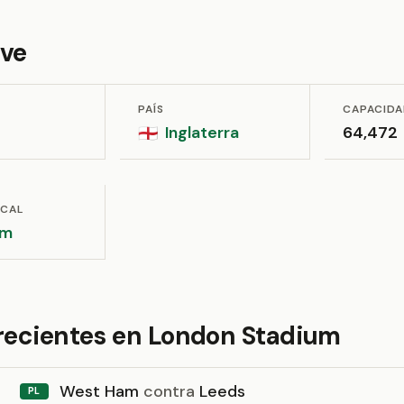
ave
PAÍS
CAPACID
Inglaterra
64,472
🏴󠁧󠁢󠁥󠁮󠁧󠁿
OCAL
am
 recientes en London Stadium
West Ham
contra
Leeds
PL