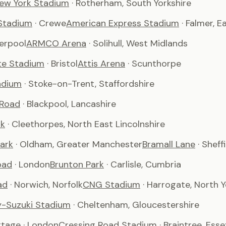
ew York Stadium
· Rotherham, South Yorkshire
Stadium
· Crewe
American Express Stadium
· Falmer, 
verpool
ARMCO Arena
· Solihull, West Midlands
te Stadium
· Bristol
Attis Arena
· Scunthorpe
adium
· Stoke-on-Trent, Staffordshire
 Road
· Blackpool, Lancashire
rk
· Cleethorpes, North East Lincolnshire
ark
· Oldham, Greater Manchester
Bramall Lane
· Sheff
oad
· London
Brunton Park
· Carlisle, Cumbria
ad
· Norwich, Norfolk
CNG Stadium
· Harrogate, North Y
-Suzuki Stadium
· Cheltenham, Gloucestershire
ttage
· London
Cressing Road Stadium
· Braintree, Esse