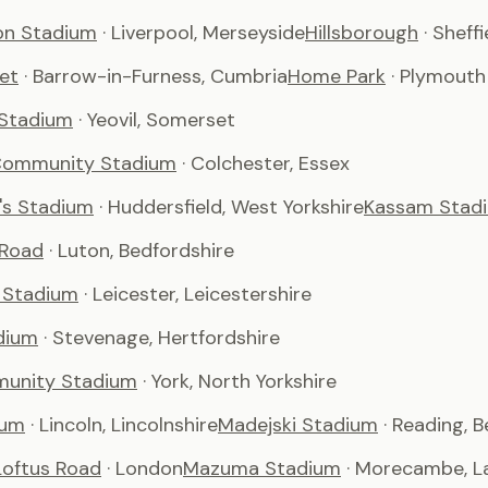
son Stadium
· Liverpool, Merseyside
Hillsborough
· Sheffi
et
· Barrow-in-Furness, Cumbria
Home Park
· Plymouth
 Stadium
· Yeovil, Somerset
Community Stadium
· Colchester, Essex
's Stadium
· Huddersfield, West Yorkshire
Kassam Stad
 Road
· Luton, Bedfordshire
 Stadium
· Leicester, Leicestershire
dium
· Stevenage, Hertfordshire
unity Stadium
· York, North Yorkshire
ium
· Lincoln, Lincolnshire
Madejski Stadium
· Reading, B
oftus Road
· London
Mazuma Stadium
· Morecambe, L