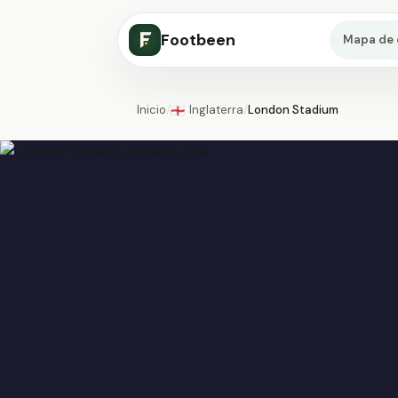
Footbeen
Mapa de 
Inicio
/
Inglaterra
/
London Stadium
🏴󠁧󠁢󠁥󠁮󠁧󠁿