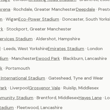
Arena
· Rochdale, Greater Manchester
Deepdale
· Pres
m
· Wigan
Eco-Power Stadium
· Doncaster, South Yorks
rk
· Stockport, Greater Manchester
Services Stadium
· Aldershot, Hampshire
d
· Leeds, West Yorkshire
Emirates Stadium
· London
dium
· Manchester
Ewood Park
· Blackburn, Lancashire
rk
· Portsmouth
International Stadium
· Gateshead, Tyne and Wear
ark
· Liverpool
Grosvenor Vale
· Ruislip, Middlesex
munity Stadium
· Brentford, Middlesex
Hayes Lane
· L
tadium
· Fleetwood, Lancashire