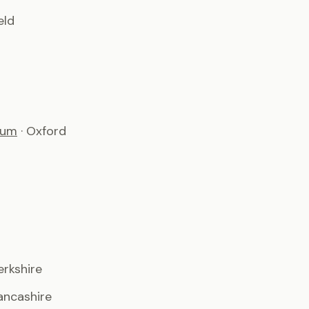
eld
ium
· Oxford
erkshire
ancashire