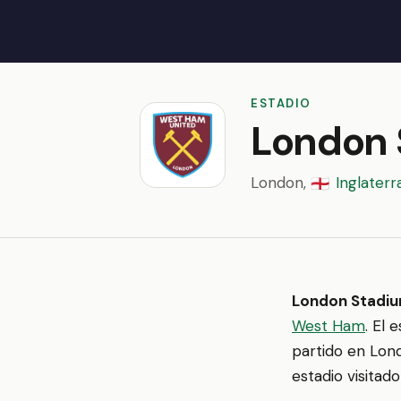
ESTADIO
London 
London,
Inglaterr
🏴󠁧󠁢󠁥󠁮󠁧󠁿
London Stadi
West Ham
. El 
partido en Lon
estadio visitad