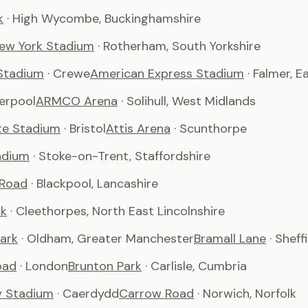
k
· High Wycombe, Buckinghamshire
ew York Stadium
· Rotherham, South Yorkshire
Stadium
· Crewe
American Express Stadium
· Falmer, 
verpool
ARMCO Arena
· Solihull, West Midlands
te Stadium
· Bristol
Attis Arena
· Scunthorpe
adium
· Stoke-on-Trent, Staffordshire
 Road
· Blackpool, Lancashire
rk
· Cleethorpes, North East Lincolnshire
ark
· Oldham, Greater Manchester
Bramall Lane
· Sheff
oad
· London
Brunton Park
· Carlisle, Cumbria
ty Stadium
· Caerdydd
Carrow Road
· Norwich, Norfolk