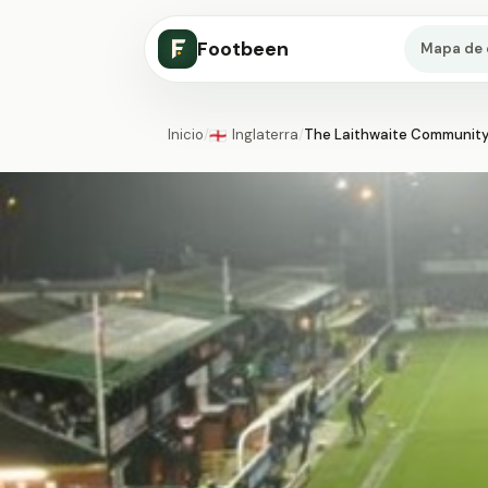
Footbeen
Mapa de 
Inicio
/
Inglaterra
/
The Laithwaite Community
🏴󠁧󠁢󠁥󠁮󠁧󠁿