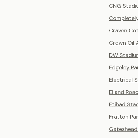
CNG Stadi
Completely
Craven Co
Crown Oil 
DW Stadiu
Edgeley Pa
Electrical 
Elland Roa
Etihad Sta
Fratton Pa
Gateshead 