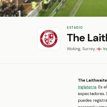
ESTADIO
The Lai
Woking, Surrey,
In
🏴󠁧󠁢󠁥󠁮󠁧󠁿
The Laithwait
Inglaterra
. Es 
espectadores. S
puedes registra