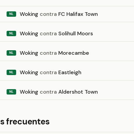
Woking
contra
FC Halifax Town
NL
Woking
contra
Solihull Moors
NL
Woking
contra
Morecambe
NL
Woking
contra
Eastleigh
NL
Woking
contra
Aldershot Town
NL
s frecuentes