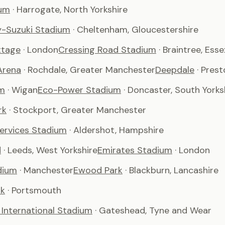
um
· Harrogate, North Yorkshire
-Suzuki Stadium
· Cheltenham, Gloucestershire
ttage
· London
Cressing Road Stadium
· Braintree, Esse
Arena
· Rochdale, Greater Manchester
Deepdale
· Pres
m
· Wigan
Eco-Power Stadium
· Doncaster, South Yorks
rk
· Stockport, Greater Manchester
Services Stadium
· Aldershot, Hampshire
d
· Leeds, West Yorkshire
Emirates Stadium
· London
dium
· Manchester
Ewood Park
· Blackburn, Lancashire
rk
· Portsmouth
International Stadium
· Gateshead, Tyne and Wear