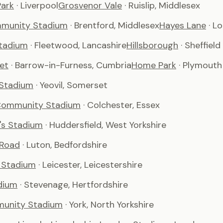
ark
· Liverpool
Grosvenor Vale
· Ruislip, Middlesex
munity Stadium
· Brentford, Middlesex
Hayes Lane
· L
tadium
· Fleetwood, Lancashire
Hillsborough
· Sheffield
et
· Barrow-in-Furness, Cumbria
Home Park
· Plymouth
 Stadium
· Yeovil, Somerset
Community Stadium
· Colchester, Essex
's Stadium
· Huddersfield, West Yorkshire
 Road
· Luton, Bedfordshire
 Stadium
· Leicester, Leicestershire
dium
· Stevenage, Hertfordshire
unity Stadium
· York, North Yorkshire