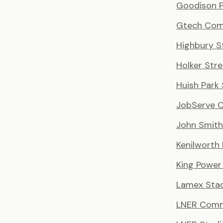
Goodison P
Gtech Com
Highbury S
Holker Stre
Huish Park
JobServe 
John Smith
Kenilworth
King Power
Lamex Sta
LNER Comm