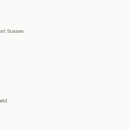
East Sussex
ield