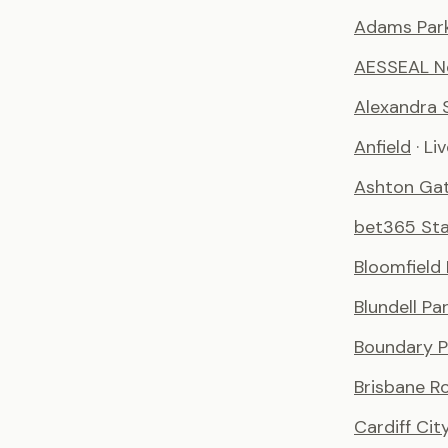
Adams Par
AESSEAL N
Alexandra 
Anfield
· Li
Ashton Ga
bet365 St
Bloomfield
Blundell Pa
Boundary P
Brisbane R
Cardiff Ci