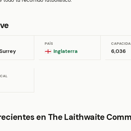
e todo tu recorrido futbolístico.
ave
PAÍS
CAPACID
 Surrey
Inglaterra
6,036
🏴󠁧󠁢󠁥󠁮󠁧󠁿
OCAL
 recientes en The Laithwaite Com