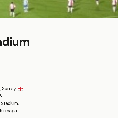
adium
, Surrey,
🏴󠁧󠁢󠁥󠁮󠁧󠁿
6
 Stadium,
 tu mapa