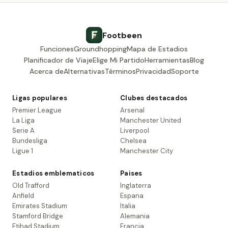
Footbeen
Funciones
Groundhopping
Mapa de Estadios
Planificador de Viaje
Elige Mi Partido
Herramientas
Blog
Acerca de
Alternativas
Términos
Privacidad
Soporte
Ligas populares
Clubes destacados
Premier League
Arsenal
La Liga
Manchester United
Serie A
Liverpool
Bundesliga
Chelsea
Ligue 1
Manchester City
Estadios emblematicos
Paises
Old Trafford
Inglaterra
Anfield
Espana
Emirates Stadium
Italia
Stamford Bridge
Alemania
Etihad Stadium
Francia