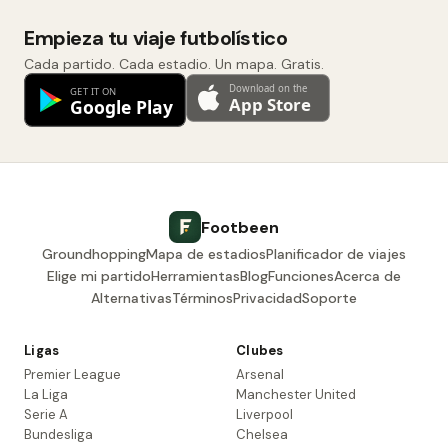
Empieza tu viaje futbolístico
Cada partido. Cada estadio. Un mapa. Gratis.
Footbeen
Groundhopping
Mapa de estadios
Planificador de viajes
Elige mi partido
Herramientas
Blog
Funciones
Acerca de
Alternativas
Términos
Privacidad
Soporte
Ligas
Clubes
Premier League
Arsenal
La Liga
Manchester United
Serie A
Liverpool
Bundesliga
Chelsea