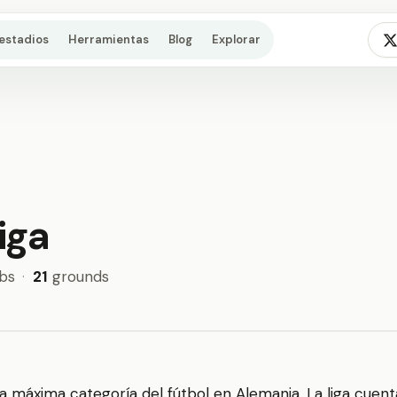
estadios
Herramientas
Blog
Explorar
iga
bs
·
21
grounds
a máxima categoría del fútbol en Alemania. La liga cuen