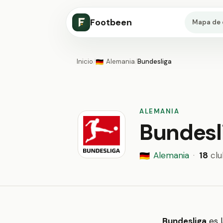
Footbeen
Mapa de 
Inicio
/
Alemania
/
Bundesliga
🇩🇪
ALEMANIA
Bundesl
Alemania
·
18
clu
🇩🇪
Bundesliga
es l