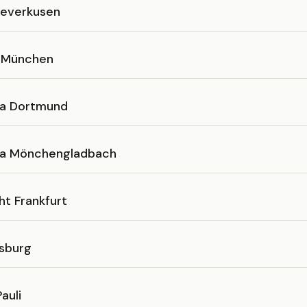
Leverkusen
 München
ia Dortmund
ia Mönchengladbach
ht Frankfurt
sburg
auli