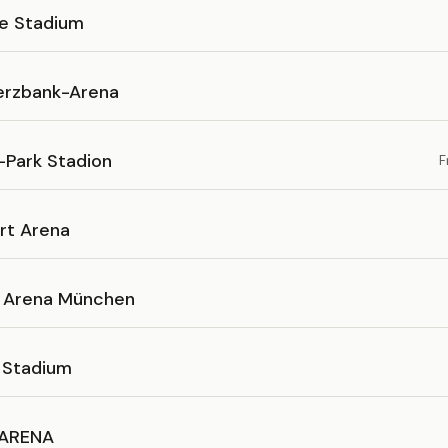
e Stadium
rzbank-Arena
-Park Stadion
F
rt Arena
l Arena München
g Stadium
ARENA