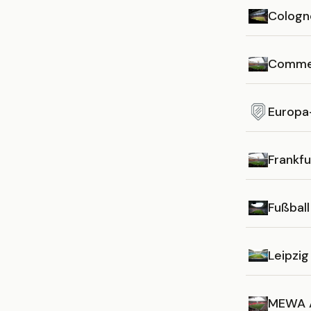
Cologn
Comme
Europa
Frankfu
Fußbal
Leipzi
MEWA 