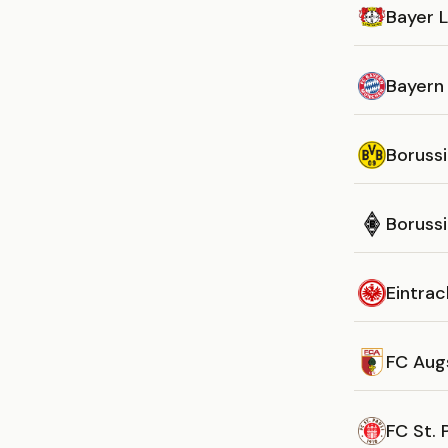
Bayer 
Bayern
Boruss
Boruss
Eintrac
FC Aug
FC St. P