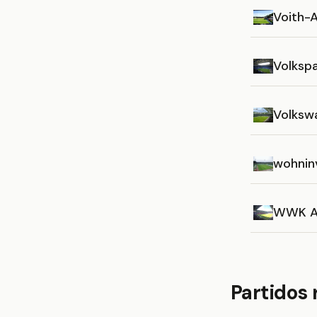
Voith-
Volksp
Volksw
wohnin
WWK A
Partidos 