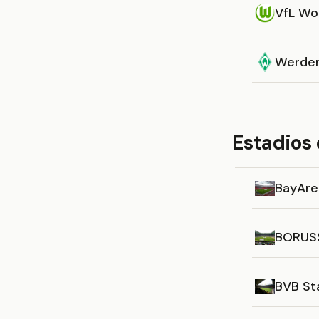
VfL Wo
Werde
Estadios
BayAre
BORUS
BVB St