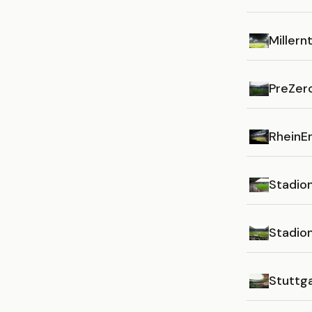
Millern
PreZer
RheinE
Stadion
Stadio
Stuttg