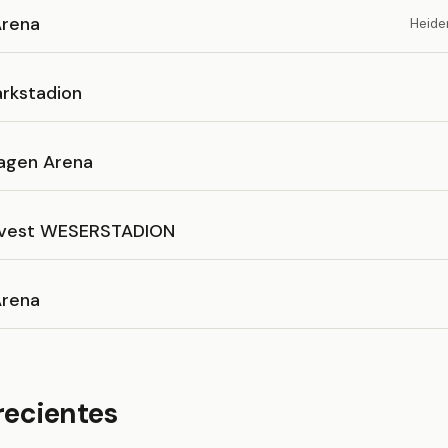
Arena
Heide
arkstadion
agen Arena
vest WESERSTADION
rena
recientes