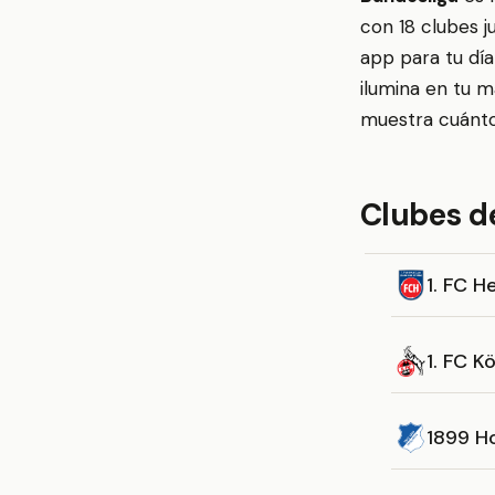
con 18 clubes j
app para tu día
ilumina en tu m
muestra cuánto 
Clubes d
1. FC 
1. FC Kö
1899 H