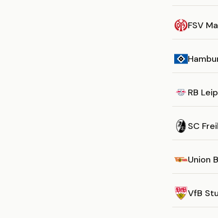
FSV Ma
Hambur
RB Leip
SC Fre
Union B
VfB St