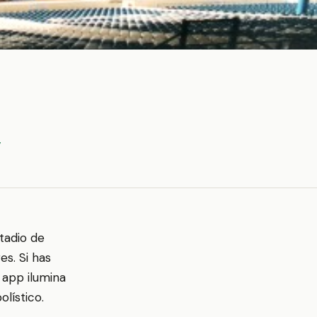
y
stadio de
es. Si has
 app ilumina
lístico.