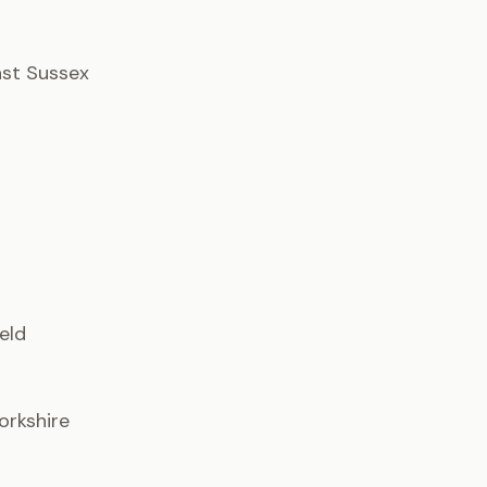
East Sussex
ield
orkshire