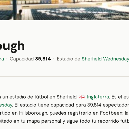
rough
ra
·
Capacidad
39,814
·
Estadio de
Sheffield Wednesda
 un estadio de fútbol en Sheffield,
Inglaterra
. Es el e
🏴󠁧󠁢󠁥󠁮󠁧󠁿
esday
. El estadio tiene capacidad para 39,814 espectador
artido en Hillsborough, puedes registrarlo en Footbeen: la
sitado en tu mapa personal y sigue todo tu recorrido futbo