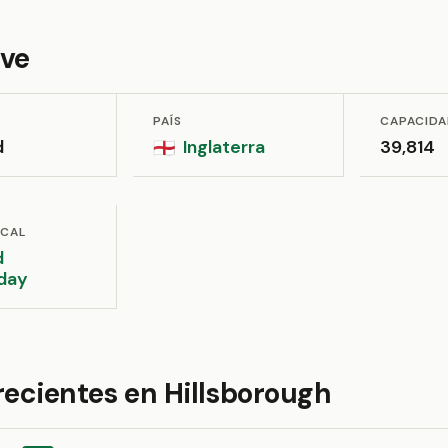
ave
PAÍS
CAPACID
d
Inglaterra
39,814
🏴󠁧󠁢󠁥󠁮󠁧󠁿
OCAL
d
day
recientes en Hillsborough