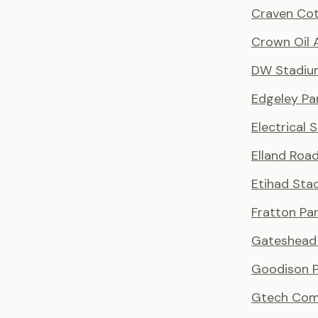
Craven Co
Crown Oil 
DW Stadiu
Edgeley Pa
Electrical 
Elland Roa
Etihad Sta
Fratton Pa
Gateshead 
Goodison P
Gtech Com