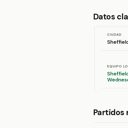
Datos cl
CIUDAD
Sheffiel
EQUIPO L
Sheffiel
Wednes
Partidos 