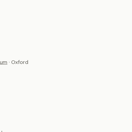
ium
· Oxford