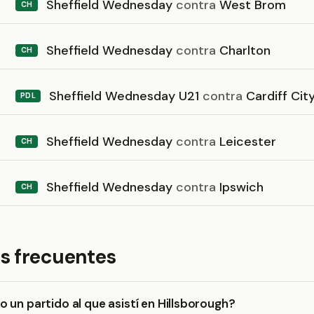
Sheffield Wednesday
contra
West Brom
CH
Sheffield Wednesday
contra
Charlton
CH
Sheffield Wednesday U21
contra
Cardiff Cit
PDL
Sheffield Wednesday
contra
Leicester
CH
Sheffield Wednesday
contra
Ipswich
CH
s frecuentes
 un partido al que asistí en Hillsborough?