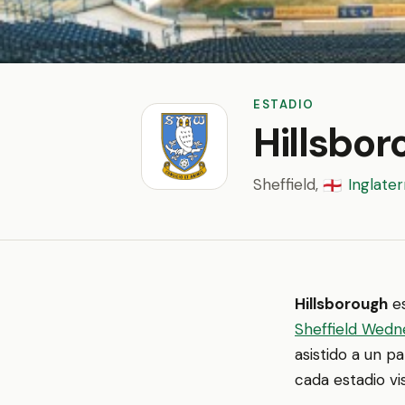
ESTADIO
Hillsbo
Sheffield,
Inglater
🏴󠁧󠁢󠁥󠁮󠁧󠁿
Hillsborough
es
Sheffield Wedn
asistido a un p
cada estadio vi