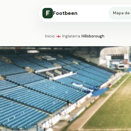
Footbeen
Mapa de 
Inicio
/
Inglaterra
/
Hillsborough
🏴󠁧󠁢󠁥󠁮󠁧󠁿