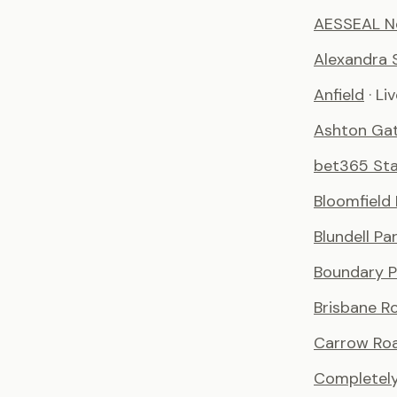
AESSEAL N
Alexandra 
Anfield
· Li
Ashton Ga
bet365 St
Bloomfield
Blundell Pa
Boundary P
Brisbane R
Carrow Ro
Completely