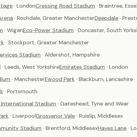
ttage
· London
Cressing Road Stadium
· Braintree, Esse
Arena
· Rochdale, Greater Manchester
Deepdale
· Pres
m
· Wigan
Eco-Power Stadium
· Doncaster, South Yorks
rk
· Stockport, Greater Manchester
Services Stadium
· Aldershot, Hampshire
d
· Leeds, West Yorkshire
Emirates Stadium
· London
dium
· Manchester
Ewood Park
· Blackburn, Lancashire
rk
· Portsmouth
International Stadium
· Gateshead, Tyne and Wear
ark
· Liverpool
Grosvenor Vale
· Ruislip, Middlesex
munity Stadium
· Brentford, Middlesex
Hayes Lane
· L