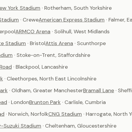
ew York Stadium
· Rotherham, South Yorkshire
Stadium
· Crewe
American Express Stadium
· Falmer, 
verpool
ARMCO Arena
· Solihull, West Midlands
te Stadium
· Bristol
Attis Arena
· Scunthorpe
adium
· Stoke-on-Trent, Staffordshire
 Road
· Blackpool, Lancashire
rk
· Cleethorpes, North East Lincolnshire
ark
· Oldham, Greater Manchester
Bramall Lane
· Sheff
oad
· London
Brunton Park
· Carlisle, Cumbria
ad
· Norwich, Norfolk
CNG Stadium
· Harrogate, North Y
-Suzuki Stadium
· Cheltenham, Gloucestershire