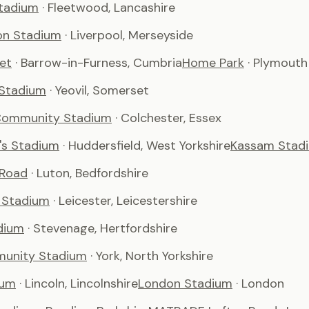
tadium
· Fleetwood, Lancashire
son Stadium
· Liverpool, Merseyside
et
· Barrow-in-Furness, Cumbria
Home Park
· Plymouth
 Stadium
· Yeovil, Somerset
Community Stadium
· Colchester, Essex
's Stadium
· Huddersfield, West Yorkshire
Kassam Stad
 Road
· Luton, Bedfordshire
 Stadium
· Leicester, Leicestershire
dium
· Stevenage, Hertfordshire
unity Stadium
· York, North Yorkshire
ium
· Lincoln, Lincolnshire
London Stadium
· London