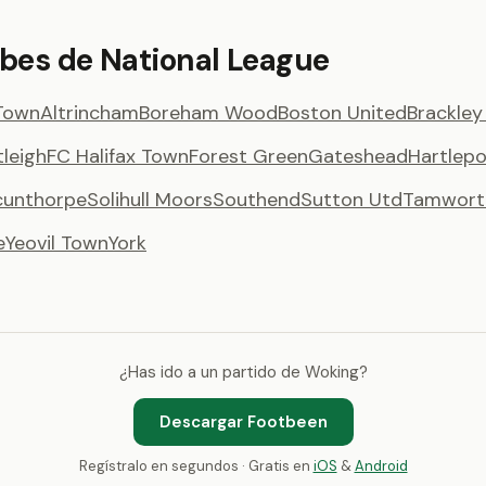
ubes de National League
Town
Altrincham
Boreham Wood
Boston United
Brackle
tleigh
FC Halifax Town
Forest Green
Gateshead
Hartlepo
cunthorpe
Solihull Moors
Southend
Sutton Utd
Tamwort
e
Yeovil Town
York
¿Has ido a un partido de Woking?
Descargar Footbeen
Regístralo en segundos · Gratis en
iOS
&
Android