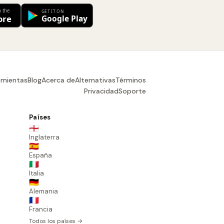
amientas
Blog
Acerca de
Alternativas
Términos
Privacidad
Soporte
Países
🏴󠁧󠁢󠁥󠁮󠁧󠁿
Inglaterra
🇪🇸
España
🇮🇹
Italia
🇩🇪
Alemania
🇫🇷
Francia
Todos los países →