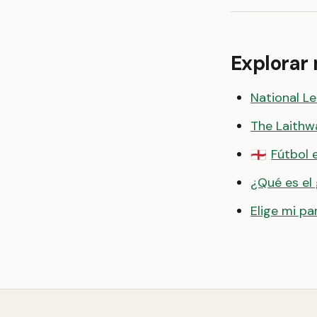
Explorar
National L
The Laith
Fútbol 
🏴󠁧󠁢󠁥󠁮󠁧󠁿
¿Qué es el
Elige mi pa