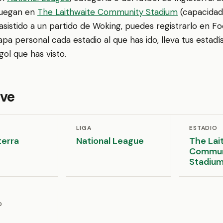
juegan en
The Laithwaite Community Stadium
(capacidad 
asistido a un partido de Woking, puedes registrarlo en F
a personal cada estadio al que has ido, lleva tus estadís
ol que has visto.
ave
LIGA
ESTADIO
terra
National League
The Lai
Commun
Stadiu
D