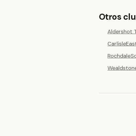
Otros cl
Aldershot 
Carlisle
Eas
Rochdale
S
Wealdston