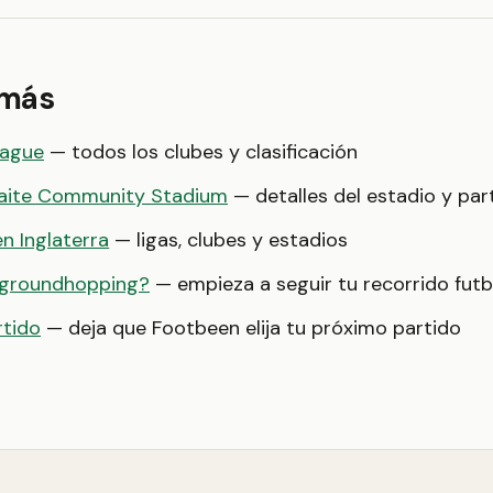
 más
eague
— todos los clubes y clasificación
waite Community Stadium
— detalles del estadio y par
en Inglaterra
— ligas, clubes y estadios
 groundhopping?
— empieza a seguir tu recorrido futb
rtido
— deja que Footbeen elija tu próximo partido