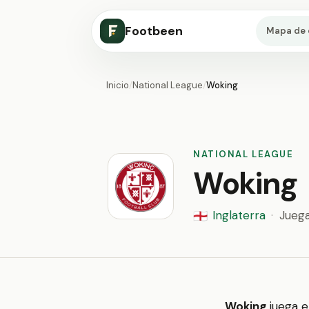
Footbeen
Mapa de 
Inicio
/
National League
/
Woking
NATIONAL LEAGUE
Woking
Inglaterra
·
Jueg
🏴󠁧󠁢󠁥󠁮󠁧󠁿
Woking
juega 