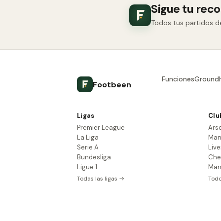
Sigue tu rec
Todos tus partidos d
Funciones
Ground
Footbeen
Ligas
Clu
Premier League
Ars
La Liga
Man
Serie A
Live
Bundesliga
Che
Ligue 1
Man
Todas las ligas →
Todo