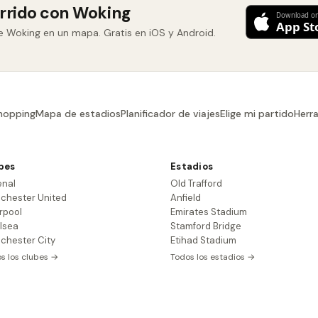
orrido con Woking
e Woking en un mapa. Gratis en iOS y Android.
hopping
Mapa de estadios
Planificador de viajes
Elige mi partido
Herr
bes
Estadios
enal
Old Trafford
chester United
Anfield
rpool
Emirates Stadium
lsea
Stamford Bridge
chester City
Etihad Stadium
s los clubes →
Todos los estadios →