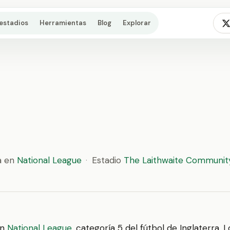
estadios
Herramientas
Blog
Explorar
a en
National League
·
Estadio
The Laithwaite Communit
en
National League
, categoría 5 del fútbol de Inglaterra. 