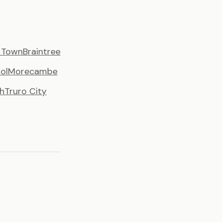
y Town
Braintree
ol
Morecambe
h
Truro City