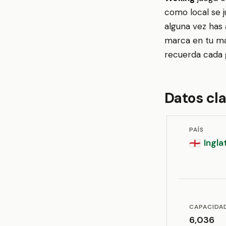
como local se 
alguna vez has 
marca en tu map
recuerda cada g
Datos cl
PAÍS
Ingla
🏴󠁧󠁢󠁥󠁮󠁧󠁿
CAPACIDA
6,036