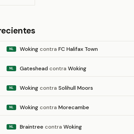
recientes
Woking
contra
FC Halifax Town
NL
Gateshead
contra
Woking
NL
Woking
contra
Solihull Moors
NL
Woking
contra
Morecambe
NL
Braintree
contra
Woking
NL