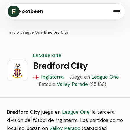
Footbeen
Inicio
/
League One
/
Bradford City
LEAGUE ONE
Bradford City
Inglaterra
·
Juega en
League One
🏴󠁧󠁢󠁥󠁮󠁧󠁿
·
Estadio
Valley Parade
(25,136)
Bradford City
juega en
League One
, la tercera
división del fútbol de Inglaterra. Los partidos como
local se juegan en
Valley Parade
(capacidad