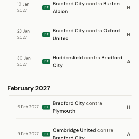
Bradford City
contra
Burton
19 Jan
H
L1E
2027
Albion
Bradford City
contra
Oxford
23 Jan
H
L1E
2027
United
Huddersfield
contra
Bradford
30 Jan
A
L1E
2027
City
February 2027
Bradford City
contra
H
6 Feb 2027
L1E
Plymouth
Cambridge United
contra
A
9 Feb 2027
L1E
Bradford City