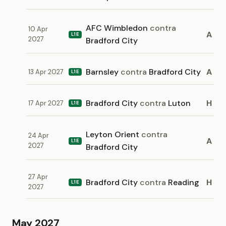
AFC Wimbledon
contra
10 Apr
A
L1E
2027
Bradford City
Barnsley
contra
Bradford City
A
13 Apr 2027
L1E
Bradford City
contra
Luton
H
17 Apr 2027
L1E
Leyton Orient
contra
24 Apr
A
L1E
2027
Bradford City
27 Apr
Bradford City
contra
Reading
H
L1E
2027
May 2027