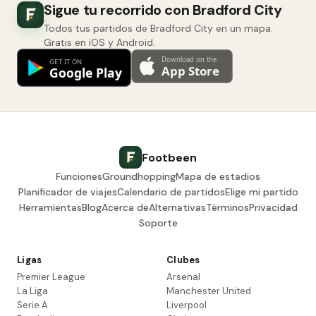
Sigue tu recorrido con Bradford City
Todos tus partidos de Bradford City en un mapa.
Gratis en iOS y Android.
Footbeen
Funciones
Groundhopping
Mapa de estadios
Planificador de viajes
Calendario de partidos
Elige mi partido
Herramientas
Blog
Acerca de
Alternativas
Términos
Privacidad
Soporte
Ligas
Clubes
Premier League
Arsenal
La Liga
Manchester United
Serie A
Liverpool