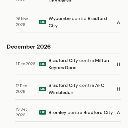
Doncaster
Wycombe
contra
Bradford
28 Nov
A
L1E
2026
City
December 2026
Bradford City
contra
Milton
H
1 Dec 2026
L1E
Keynes Dons
Bradford City
contra
AFC
12 Dec
H
L1E
2026
Wimbledon
19 Dec
Bromley
contra
Bradford City
A
L1E
2026