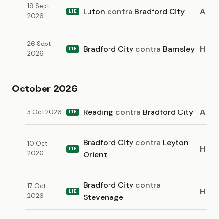
19 Sept
Luton
contra
Bradford City
A
L1E
2026
26 Sept
Bradford City
contra
Barnsley
H
L1E
2026
October 2026
Reading
contra
Bradford City
A
3 Oct 2026
L1E
Bradford City
contra
Leyton
10 Oct
H
L1E
2026
Orient
Bradford City
contra
17 Oct
H
L1E
2026
Stevenage