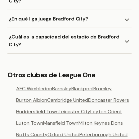
City?
¿En qué liga juega Bradford City?
¿Cuál es la capacidad del estadio de Bradford
City?
Otros clubes de League One
AFC Wimbledon
Barnsley
Blackpool
Bromley
Burton Albion
Cambridge United
Doncaster Rovers
Huddersfield Town
Leicester City
Leyton Orient
Luton Town
Mansfield Town
Milton Keynes Dons
Notts County
Oxford United
Peterborough United