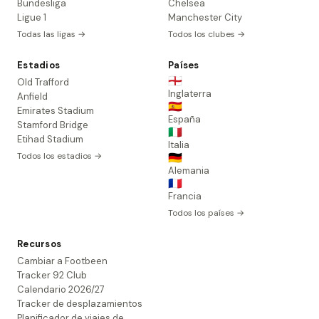
Bundesliga
Chelsea
Ligue 1
Manchester City
Todas las ligas →
Todos los clubes →
Estadios
Países
🏴󠁧󠁢󠁥󠁮󠁧󠁿
Old Trafford
Inglaterra
Anfield
🇪🇸
Emirates Stadium
España
Stamford Bridge
🇮🇹
Etihad Stadium
Italia
Todos los estadios →
🇩🇪
Alemania
🇫🇷
Francia
Todos los países →
Recursos
Cambiar a Footbeen
Tracker 92 Club
Calendario 2026/27
Tracker de desplazamientos
Planificador de viajes de