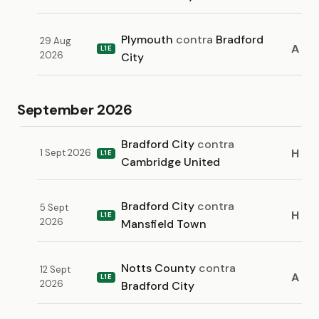
Plymouth
contra
Bradford
29 Aug
A
L1E
2026
City
September 2026
Bradford City
contra
H
1 Sept 2026
L1E
Cambridge United
Bradford City
contra
5 Sept
H
L1E
2026
Mansfield Town
Notts County
contra
12 Sept
A
L1E
2026
Bradford City