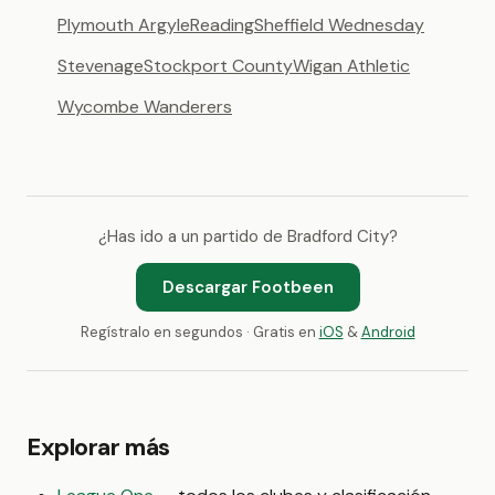
Plymouth Argyle
Reading
Sheffield Wednesday
Stevenage
Stockport County
Wigan Athletic
Wycombe Wanderers
¿Has ido a un partido de Bradford City?
Descargar Footbeen
Regístralo en segundos · Gratis en
iOS
&
Android
Explorar más