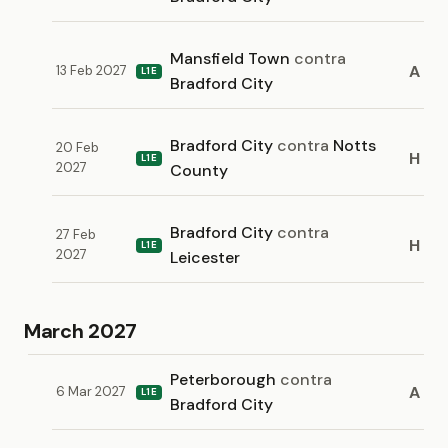
Mansfield Town
contra
A
13 Feb 2027
L1E
Bradford City
Bradford City
contra
Notts
20 Feb
H
L1E
2027
County
Bradford City
contra
27 Feb
H
L1E
2027
Leicester
March 2027
Peterborough
contra
A
6 Mar 2027
L1E
Bradford City