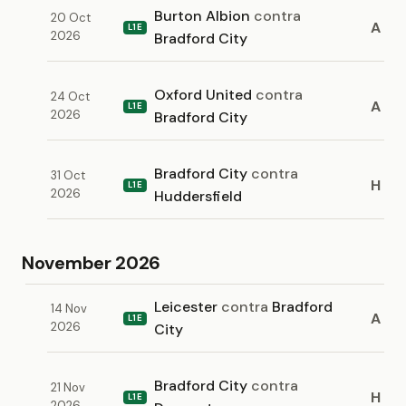
Burton Albion
contra
20 Oct
A
L1E
2026
Bradford City
Oxford United
contra
24 Oct
A
L1E
2026
Bradford City
Bradford City
contra
31 Oct
H
L1E
2026
Huddersfield
November 2026
Leicester
contra
Bradford
14 Nov
A
L1E
2026
City
Bradford City
contra
21 Nov
H
L1E
2026