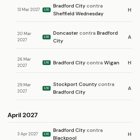
Bradford City
contra
H
13 Mar 2027
L1E
Sheffield Wednesday
Doncaster
contra
Bradford
20 Mar
A
L1E
2027
City
26 Mar
Bradford City
contra
Wigan
H
L1E
2027
Stockport County
contra
29 Mar
A
L1E
2027
Bradford City
April 2027
Bradford City
contra
H
3 Apr 2027
L1E
Blackpool