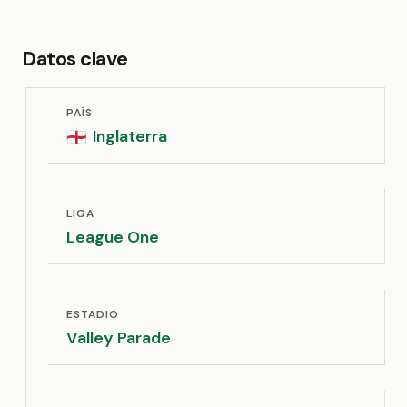
Datos clave
PAÍS
Inglaterra
🏴󠁧󠁢󠁥󠁮󠁧󠁿
LIGA
League One
ESTADIO
Valley Parade