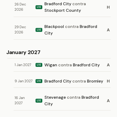
Bradford City
contra
26 Dec
H
L1E
2026
Stockport County
Blackpool
contra
Bradford
29 Dec
A
L1E
2026
City
January 2027
Wigan
contra
Bradford City
A
1 Jan 2027
L1E
Bradford City
contra
Bromley
H
9 Jan 2027
L1E
Stevenage
contra
Bradford
16 Jan
A
L1E
2027
City