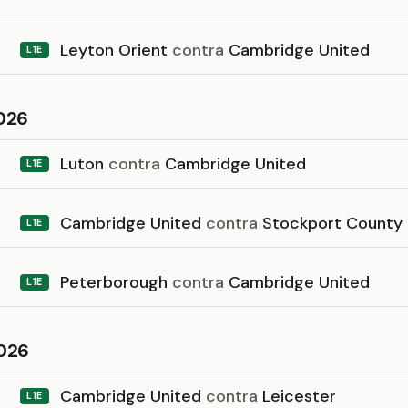
Leyton Orient
contra
Cambridge United
L1E
026
Luton
contra
Cambridge United
L1E
Cambridge United
contra
Stockport County
L1E
Peterborough
contra
Cambridge United
L1E
026
Cambridge United
contra
Leicester
L1E