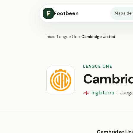
Footbeen
Mapa de 
Inicio
/
League One
/
Cambridge United
LEAGUE ONE
Cambrid
Inglaterra
·
Jueg
🏴󠁧󠁢󠁥󠁮󠁧󠁿
Cambridge Uni