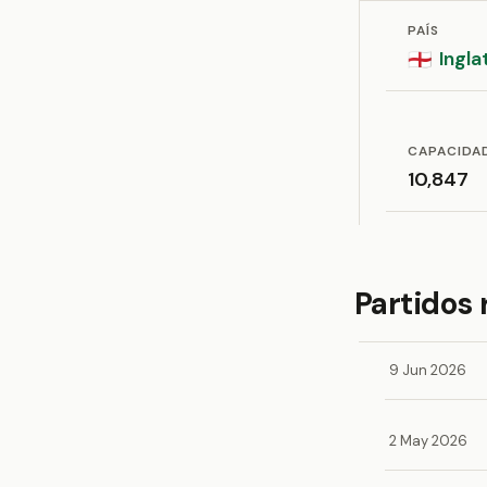
PAÍS
Ingla
🏴󠁧󠁢󠁥󠁮󠁧󠁿
CAPACIDA
10,847
Partidos 
9 Jun 2026
2 May 2026