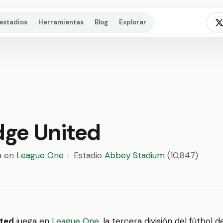
estadios
Herramientas
Blog
Explorar
ge United
a en
League One
·
Estadio
Abbey Stadium
(10,847)
ted
juega en
League One
, la tercera división del fútbol d