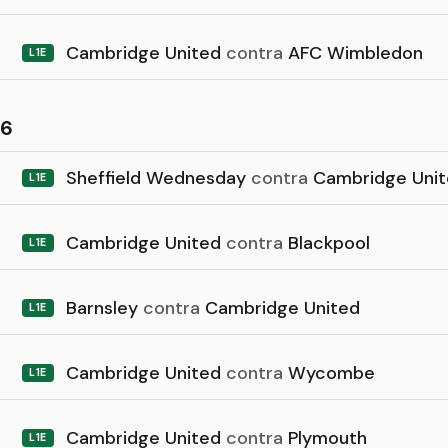
Cambridge United
contra
AFC Wimbledon
L1E
26
Sheffield Wednesday
contra
Cambridge Unit
L1E
Cambridge United
contra
Blackpool
L1E
Barnsley
contra
Cambridge United
L1E
Cambridge United
contra
Wycombe
L1E
Cambridge United
contra
Plymouth
L1E