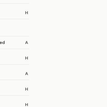
H
ed
A
H
A
H
H