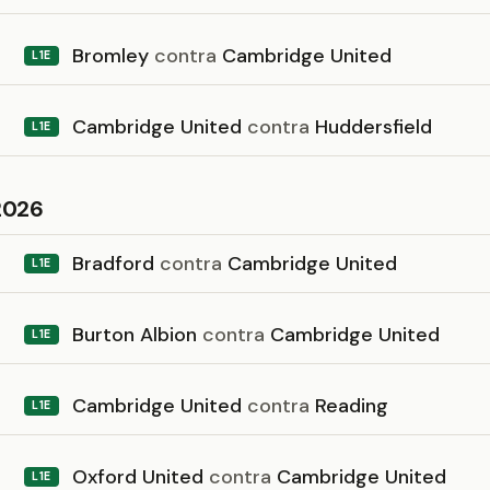
Bromley
contra
Cambridge United
L1E
Cambridge United
contra
Huddersfield
L1E
2026
Bradford
contra
Cambridge United
L1E
Burton Albion
contra
Cambridge United
L1E
Cambridge United
contra
Reading
L1E
Oxford United
contra
Cambridge United
L1E