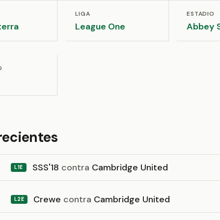
LIGA
ESTADIO
terra
League One
Abbey 
D
recientes
SSS'18
contra
Cambridge United
L1E
Crewe
contra
Cambridge United
L2E