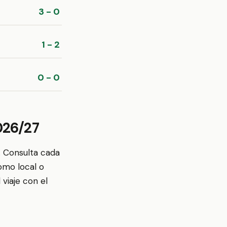
3 - 0
1 - 2
0 - 0
026/27
. Consulta cada
omo local o
viaje con el