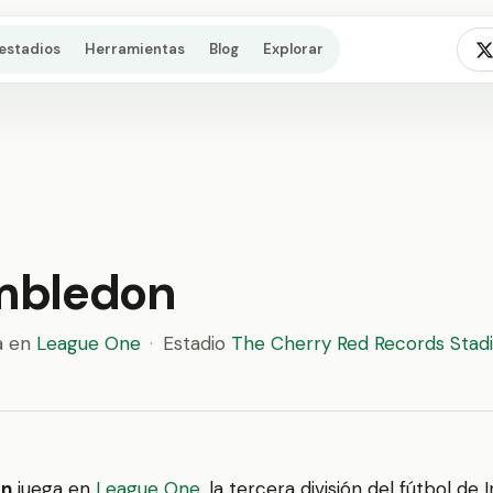
estadios
Herramientas
Blog
Explorar
mbledon
a en
League One
·
Estadio
The Cherry Red Records Stad
on
juega en
League One
, la tercera división del fútbol de 