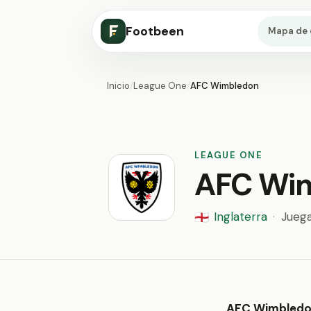
Footbeen
Mapa de 
Inicio
/
League One
/
AFC Wimbledon
LEAGUE ONE
AFC Wi
Inglaterra
·
Jueg
🏴󠁧󠁢󠁥󠁮󠁧󠁿
AFC Wimbled