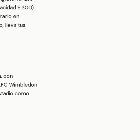
acidad 9,300).
rarlo en
, lleva tus
n, con
 AFC Wimbledon
estadio como