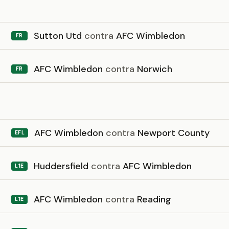
Sutton Utd
contra
AFC Wimbledon
FR
AFC Wimbledon
contra
Norwich
FR
6
AFC Wimbledon
contra
Newport County
EFL
Huddersfield
contra
AFC Wimbledon
L1E
AFC Wimbledon
contra
Reading
L1E