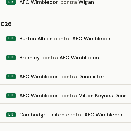
AFC Wimbledon
contra
Wigan
L1E
2026
Burton Albion
contra
AFC Wimbledon
L1E
Bromley
contra
AFC Wimbledon
L1E
AFC Wimbledon
contra
Doncaster
L1E
AFC Wimbledon
contra
Milton Keynes Dons
L1E
Cambridge United
contra
AFC Wimbledon
L1E