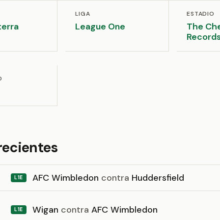
LIGA
ESTADIO
terra
League One
The Che
Records
D
recientes
AFC Wimbledon
contra
Huddersfield
L1E
Wigan
contra
AFC Wimbledon
L1E