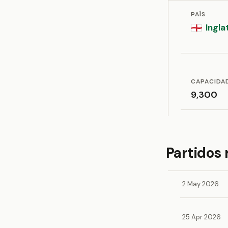
PAÍS
Ingla
🏴󠁧󠁢󠁥󠁮󠁧󠁿
CAPACIDA
9,300
Partidos 
2 May 2026
25 Apr 2026