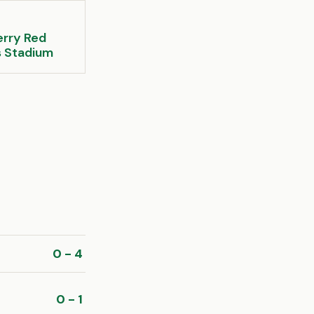
rry Red
 Stadium
0 - 4
0 - 1