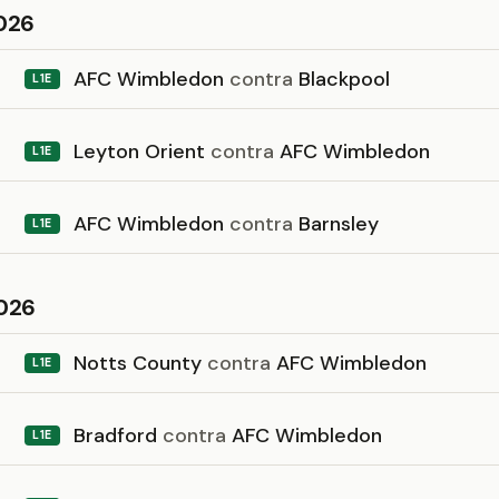
026
AFC Wimbledon
contra
Blackpool
L1E
Leyton Orient
contra
AFC Wimbledon
L1E
AFC Wimbledon
contra
Barnsley
L1E
026
Notts County
contra
AFC Wimbledon
L1E
Bradford
contra
AFC Wimbledon
L1E