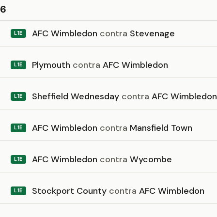
26
AFC Wimbledon
contra
Stevenage
L1E
Plymouth
contra
AFC Wimbledon
L1E
Sheffield Wednesday
contra
AFC Wimbledon
L1E
AFC Wimbledon
contra
Mansfield Town
L1E
AFC Wimbledon
contra
Wycombe
L1E
Stockport County
contra
AFC Wimbledon
L1E