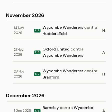
November 2026
Wycombe Wanderers
contra
14 Nov
H
L1E
2026
Huddersfield
Oxford United
contra
21 Nov
A
L1E
2026
Wycombe Wanderers
Wycombe Wanderers
contra
28 Nov
H
L1E
2026
Bradford
December 2026
Barnsley
contra
Wycombe
A
1 Dec 2026
L1E