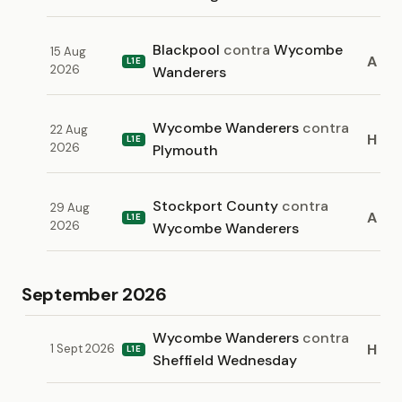
Blackpool
contra
Wycombe
15 Aug
A
L1E
2026
Wanderers
Wycombe Wanderers
contra
22 Aug
H
L1E
2026
Plymouth
Stockport County
contra
29 Aug
A
L1E
2026
Wycombe Wanderers
September 2026
Wycombe Wanderers
contra
H
1 Sept 2026
L1E
Sheffield Wednesday