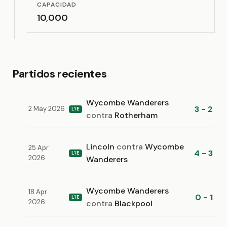
CAPACIDAD
10,000
Partidos recientes
Wycombe Wanderers
3 - 2
2 May 2026
L1E
contra
Rotherham
Lincoln
contra
Wycombe
25 Apr
4 - 3
L1E
2026
Wanderers
Wycombe Wanderers
18 Apr
0 - 1
L1E
2026
contra
Blackpool