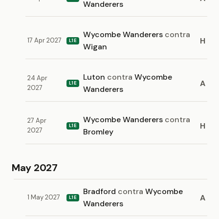
Wanderers
Wycombe Wanderers
contra
H
17 Apr 2027
L1E
Wigan
Luton
contra
Wycombe
24 Apr
A
L1E
2027
Wanderers
Wycombe Wanderers
contra
27 Apr
H
L1E
2027
Bromley
May 2027
Bradford
contra
Wycombe
A
1 May 2027
L1E
Wanderers