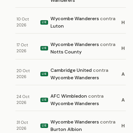
Wanderers
Wycombe Wanderers
contra
10 Oct
H
L1E
2026
Luton
Wycombe Wanderers
contra
17 Oct
H
L1E
2026
Notts County
Cambridge United
contra
20 Oct
A
L1E
2026
Wycombe Wanderers
AFC Wimbledon
contra
24 Oct
A
L1E
2026
Wycombe Wanderers
Wycombe Wanderers
contra
31 Oct
H
L1E
2026
Burton Albion