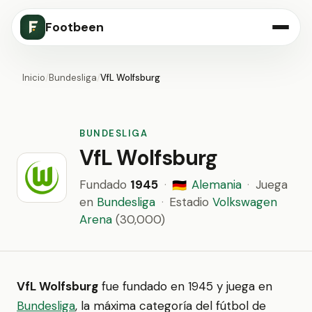
Footbeen
Inicio
/
Bundesliga
/
VfL Wolfsburg
BUNDESLIGA
VfL Wolfsburg
Fundado
1945
·
Alemania
·
Juega
🇩🇪
en
Bundesliga
·
Estadio
Volkswagen
Arena
(30,000)
VfL Wolfsburg
fue fundado en 1945 y juega en
Bundesliga
, la máxima categoría del fútbol de