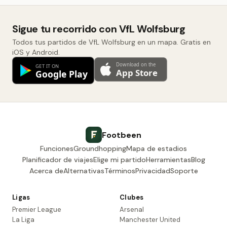
Sigue tu recorrido con VfL Wolfsburg
Todos tus partidos de VfL Wolfsburg en un mapa. Gratis en
iOS y Android.
Footbeen
Funciones
Groundhopping
Mapa de estadios
Planificador de viajes
Elige mi partido
Herramientas
Blog
Acerca de
Alternativas
Términos
Privacidad
Soporte
Ligas
Clubes
Premier League
Arsenal
La Liga
Manchester United