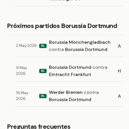
Próximos partidos Borussia Dortmund
Borussia Mönchengladbach
A
2 May 2026
BL
contra
Borussia Dortmund
Borussia Dortmund
contra
9 May
H
BL
2026
Eintracht Frankfurt
Werder Bremen
contra
16 May
A
BL
2026
Borussia Dortmund
Preguntas frecuentes