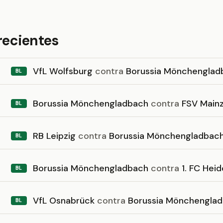
recientes
VfL Wolfsburg
contra
Borussia Mönchenglad
BL
Borussia Mönchengladbach
contra
FSV Main
BL
RB Leipzig
contra
Borussia Mönchengladbac
BL
Borussia Mönchengladbach
contra
1. FC Hei
BL
VfL Osnabrück
contra
Borussia Mönchengla
BL