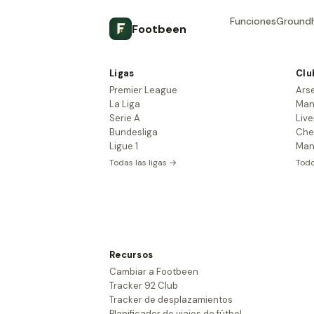
Funciones
Ground
Footbeen
Ligas
Clu
Premier League
Ars
La Liga
Man
Serie A
Live
Bundesliga
Che
Ligue 1
Man
Todas las ligas →
Todo
Recursos
Cambiar a Footbeen
Tracker 92 Club
Tracker de desplazamientos
Planificador de viajes de fútbol