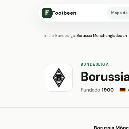
Footbeen
Mapa de 
Inicio
/
Bundesliga
/
Borussia Mönchengladbach
BUNDESLIGA
Borussi
Fundado
1900
·
🇩🇪
Borussia Mön