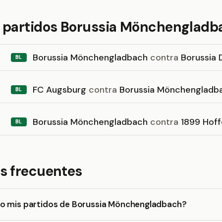
 partidos Borussia Mönchengladb
Borussia Mönchengladbach
contra
Borussia 
BL
FC Augsburg
contra
Borussia Mönchengladb
BL
Borussia Mönchengladbach
contra
1899 Hof
BL
s frecuentes
o mis partidos de Borussia Mönchengladbach?