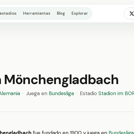
estadios
Herramientas
Blog
Explorar
a Mönchengladbach
Alemania
·
Juega en
Bundesliga
·
Estadio
Stadion im BO
chengladbach
fue fundado en 1900 y juega en
Bundesliga