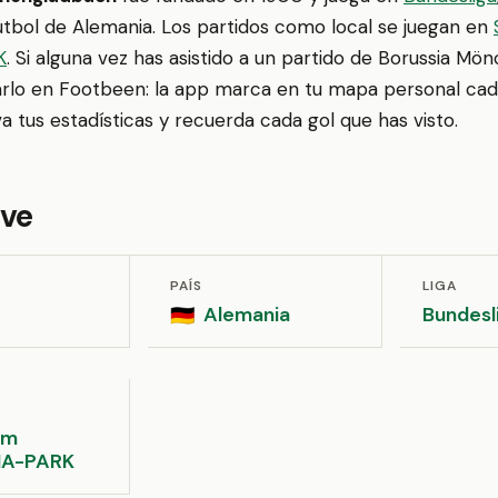
útbol de Alemania. Los partidos como local se juegan en
K
. Si alguna vez has asistido a un partido de Borussia M
arlo en Footbeen: la app marca en tu mapa personal cada
eva tus estadísticas y recuerda cada gol que has visto.
ave
PAÍS
LIGA
Alemania
Bundesl
🇩🇪
im
IA-PARK