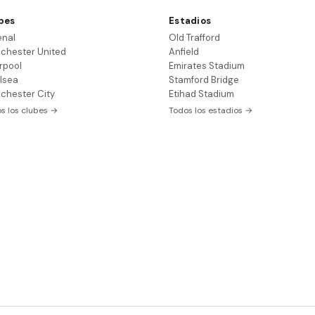
bes
Estadios
enal
Old Trafford
chester United
Anfield
rpool
Emirates Stadium
lsea
Stamford Bridge
chester City
Etihad Stadium
s los clubes →
Todos los estadios →