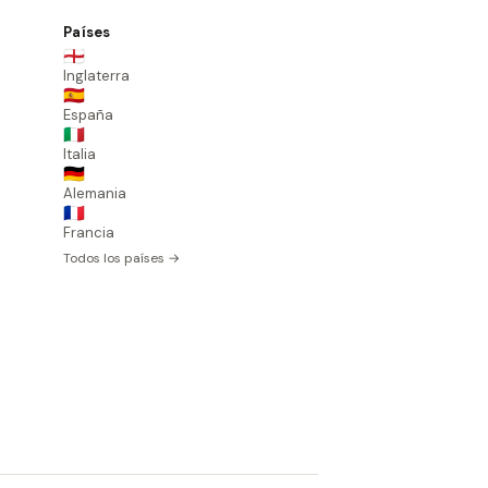
Países
🏴󠁧󠁢󠁥󠁮󠁧󠁿
Inglaterra
🇪🇸
España
🇮🇹
Italia
🇩🇪
Alemania
🇫🇷
Francia
Todos los países →