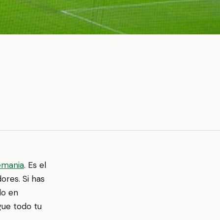
emania
. Es el
ores. Si has
lo en
gue todo tu