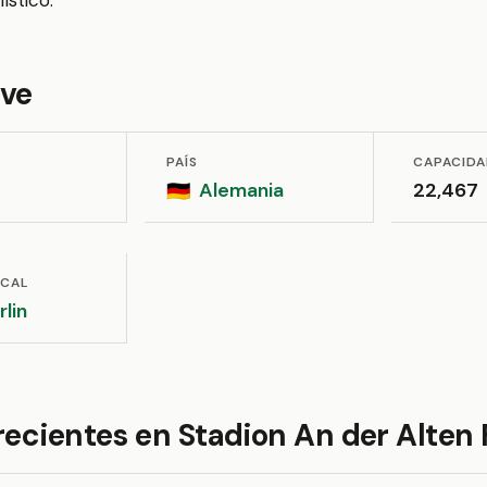
ístico.
ave
PAÍS
CAPACID
Alemania
22,467
🇩🇪
OCAL
rlin
recientes en Stadion An der Alten 