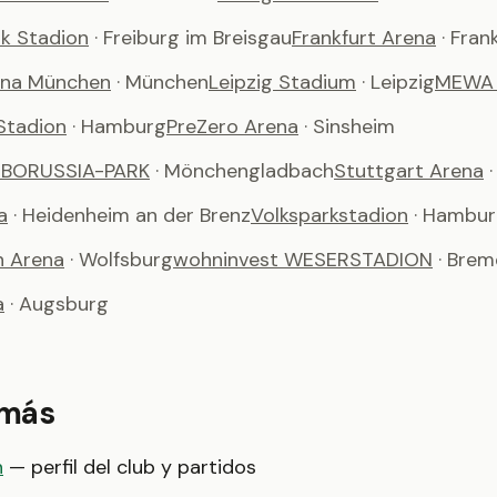
k Stadion
· Freiburg im Breisgau
Frankfurt Arena
· Fra
ena München
· München
Leipzig Stadium
· Leipzig
MEWA
-Stadion
· Hamburg
PreZero Arena
· Sinsheim
m BORUSSIA-PARK
· Mönchengladbach
Stuttgart Arena
a
· Heidenheim an der Brenz
Volksparkstadion
· Hambu
n Arena
· Wolfsburg
wohninvest WESERSTADION
· Bre
a
· Augsburg
 más
n
— perfil del club y partidos