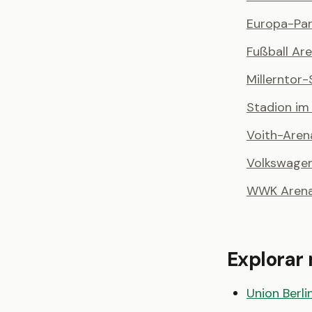
Europa-Par
Fußball Ar
Millerntor
Stadion i
Voith-Aren
Volkswage
WWK Aren
Explorar
Union Berli