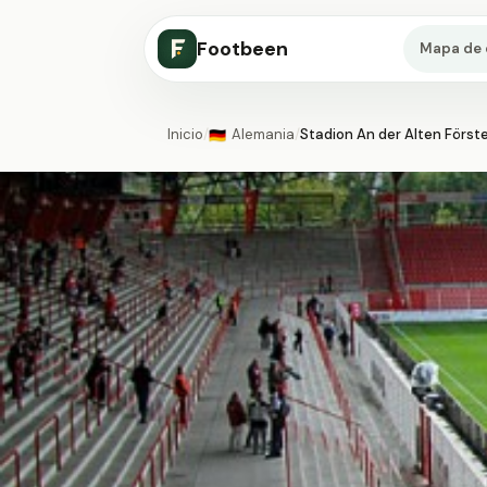
Footbeen
Mapa de 
Inicio
/
Alemania
/
Stadion An der Alten Förste
🇩🇪