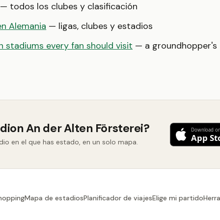
— todos los clubes y clasificación
en Alemania
— ligas, clubes y estadios
 stadiums every fan should visit
— a groundhopper's b
dion An der Alten Försterei?
adio en el que has estado, en un solo mapa.
hopping
Mapa de estadios
Planificador de viajes
Elige mi partido
Herr