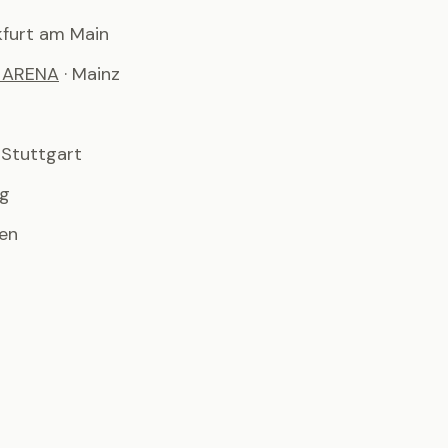
nkfurt am Main
 ARENA
· Mainz
· Stuttgart
rg
men