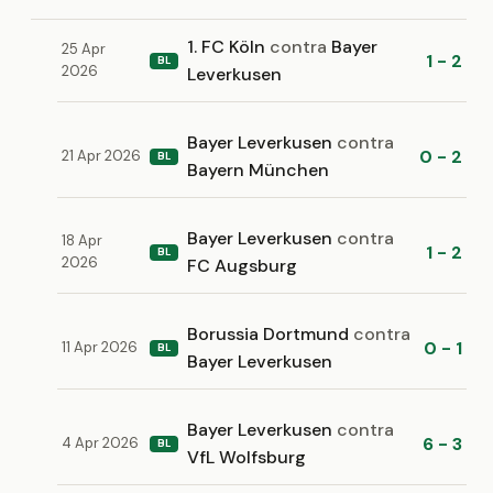
1. FC Köln
contra
Bayer
25 Apr
1 - 2
BL
2026
Leverkusen
Bayer Leverkusen
contra
0 - 2
21 Apr 2026
BL
Bayern München
Bayer Leverkusen
contra
18 Apr
1 - 2
BL
2026
FC Augsburg
Borussia Dortmund
contra
0 - 1
11 Apr 2026
BL
Bayer Leverkusen
Bayer Leverkusen
contra
6 - 3
4 Apr 2026
BL
VfL Wolfsburg