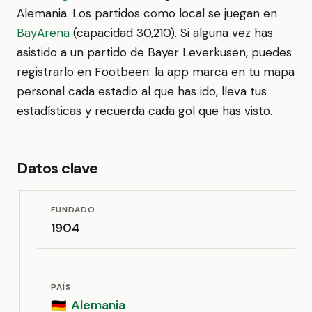
Alemania. Los partidos como local se juegan en
BayArena
(capacidad 30,210). Si alguna vez has
asistido a un partido de Bayer Leverkusen, puedes
registrarlo en Footbeen: la app marca en tu mapa
personal cada estadio al que has ido, lleva tus
estadísticas y recuerda cada gol que has visto.
Datos clave
FUNDADO
1904
PAÍS
Alemania
🇩🇪