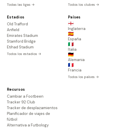
Todas las ligas →
Todos los clubes →
Estadios
Países
🏴󠁧󠁢󠁥󠁮󠁧󠁿
Old Trafford
Inglaterra
Anfield
🇪🇸
Emirates Stadium
España
Stamford Bridge
🇮🇹
Etihad Stadium
Italia
Todos los estadios →
🇩🇪
Alemania
🇫🇷
Francia
Todos los países →
Recursos
Cambiar a Footbeen
Tracker 92 Club
Tracker de desplazamientos
Planificador de viajes de
fútbol
Alternativa a Futbology