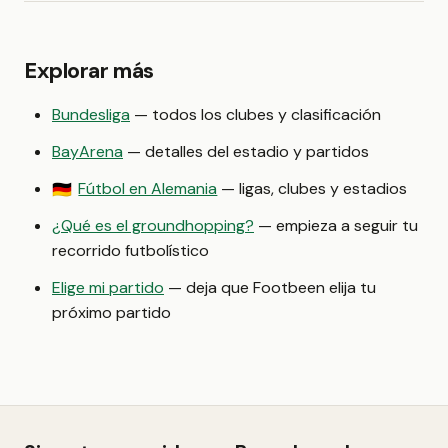
Explorar más
Bundesliga
— todos los clubes y clasificación
BayArena
— detalles del estadio y partidos
Fútbol en Alemania
— ligas, clubes y estadios
🇩🇪
¿Qué es el groundhopping?
— empieza a seguir tu
recorrido futbolístico
Elige mi partido
— deja que Footbeen elija tu
próximo partido