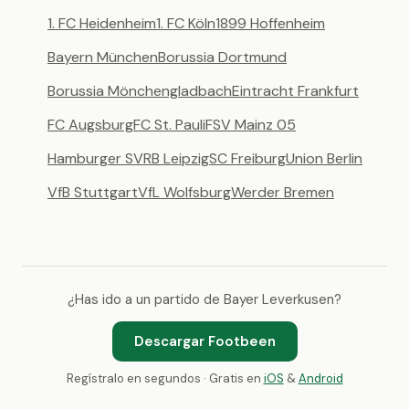
1. FC Heidenheim
1. FC Köln
1899 Hoffenheim
Bayern München
Borussia Dortmund
Borussia Mönchengladbach
Eintracht Frankfurt
FC Augsburg
FC St. Pauli
FSV Mainz 05
Hamburger SV
RB Leipzig
SC Freiburg
Union Berlin
VfB Stuttgart
VfL Wolfsburg
Werder Bremen
¿Has ido a un partido de Bayer Leverkusen?
Descargar Footbeen
Regístralo en segundos · Gratis en
iOS
&
Android