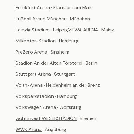
Frankfurt Arena
· Frankfurt am Main
Fußball Arena München
· München
Leipzig Stadium
· Leipzig
MEWA ARENA
· Mainz
Millerntor-Stadion
· Hamburg
PreZero Arena
· Sinsheim
Stadion An der Alten Försterei
· Berlin
Stuttgart Arena
· Stuttgart
Voith-Arena
· Heidenheim an der Brenz
Volksparkstadion
· Hamburg
Volkswagen Arena
· Wolfsburg
wohninvest WESERSTADION
· Bremen
WWK Arena
· Augsburg