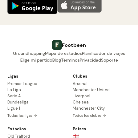
Footbeen
Groundhopping
Mapa de estadios
Planificador de viajes
Elige mi partido
Blog
Términos
Privacidad
Soporte
Ligas
Clubes
Premier League
Arsenal
La Liga
Manchester United
Serie A
Liverpool
Bundesliga
Chelsea
Ligue 1
Manchester City
Todas las ligas →
Todos los clubes →
Estadios
Países
🏴󠁧󠁢󠁥󠁮󠁧󠁿
Old Trafford