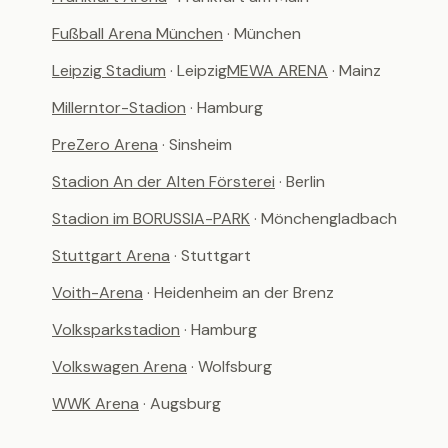
Fußball Arena München
· München
Leipzig Stadium
· Leipzig
MEWA ARENA
· Mainz
Millerntor-Stadion
· Hamburg
PreZero Arena
· Sinsheim
Stadion An der Alten Försterei
· Berlin
Stadion im BORUSSIA-PARK
· Mönchengladbach
Stuttgart Arena
· Stuttgart
Voith-Arena
· Heidenheim an der Brenz
Volksparkstadion
· Hamburg
Volkswagen Arena
· Wolfsburg
WWK Arena
· Augsburg