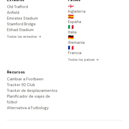
🏴󠁧󠁢󠁥󠁮󠁧󠁿
Old Trafford
Inglaterra
Anfield
🇪🇸
Emirates Stadium
España
Stamford Bridge
🇮🇹
Etihad Stadium
Italia
Todos los estadios →
🇩🇪
Alemania
🇫🇷
Francia
Todos los países →
Recursos
Cambiar a Footbeen
Tracker 92 Club
Tracker de desplazamientos
Planificador de viajes de
fútbol
Alternativa a Futbology