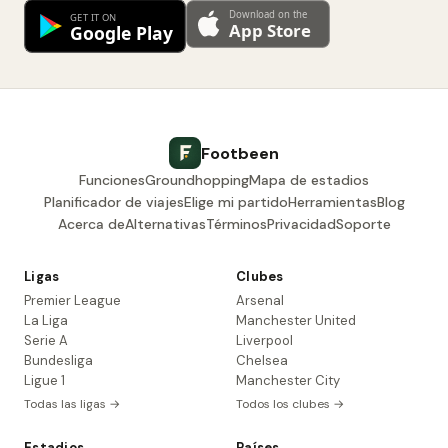
Footbeen
Funciones
Groundhopping
Mapa de estadios
Planificador de viajes
Elige mi partido
Herramientas
Blog
Acerca de
Alternativas
Términos
Privacidad
Soporte
Ligas
Clubes
Premier League
Arsenal
La Liga
Manchester United
Serie A
Liverpool
Bundesliga
Chelsea
Ligue 1
Manchester City
Todas las ligas →
Todos los clubes →
Estadios
Países