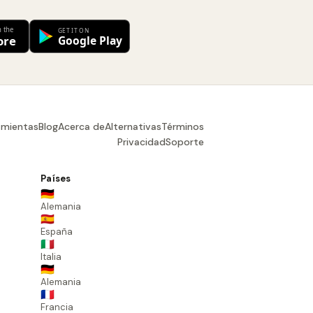
amientas
Blog
Acerca de
Alternativas
Términos
Privacidad
Soporte
Países
🇩🇪
Alemania
🇪🇸
España
🇮🇹
Italia
🇩🇪
Alemania
🇫🇷
Francia