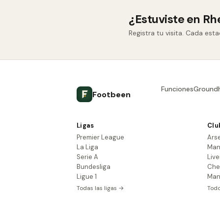
¿Estuviste en R
Registra tu visita. Cada est
Funciones
Ground
Footbeen
Ligas
Clu
Premier League
Ars
La Liga
Man
Serie A
Live
Bundesliga
Che
Ligue 1
Man
Todas las ligas →
Todo