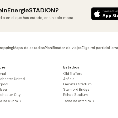
heinEnergieSTADION?
adio en el que has estado, en un solo mapa.
hopping
Mapa de estadios
Planificador de viajes
Elige mi partido
Herr
bes
Estadios
enal
Old Trafford
chester United
Anfield
rpool
Emirates Stadium
lsea
Stamford Bridge
chester City
Etihad Stadium
s los clubes →
Todos los estadios →