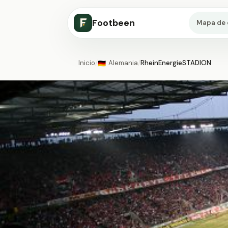
Footbeen
Mapa de 
Inicio
/
Alemania
/
RheinEnergieSTADION
🇩🇪