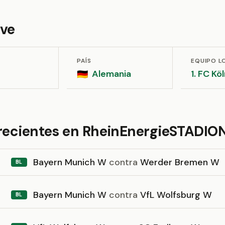
ave
PAÍS
EQUIPO L
Alemania
1. FC Kö
🇩🇪
 recientes en RheinEnergieSTADIO
Bayern Munich W
contra
Werder Bremen W
BL
Bayern Munich W
contra
VfL Wolfsburg W
BL