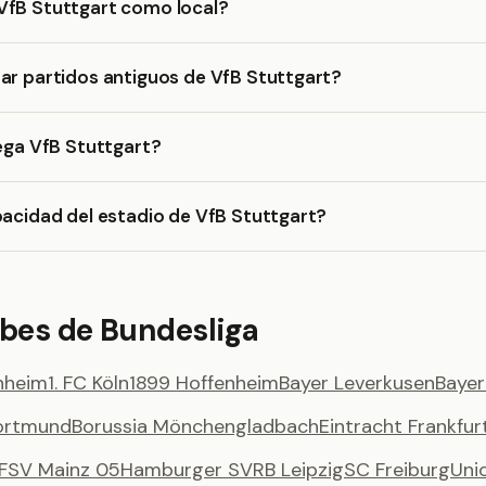
VfB Stuttgart como local?
ar partidos antiguos de VfB Stuttgart?
uega VfB Stuttgart?
pacidad del estadio de VfB Stuttgart?
ubes de Bundesliga
enheim
1. FC Köln
1899 Hoffenheim
Bayer Leverkusen
Baye
Dortmund
Borussia Mönchengladbach
Eintracht Frankfur
FSV Mainz 05
Hamburger SV
RB Leipzig
SC Freiburg
Unio