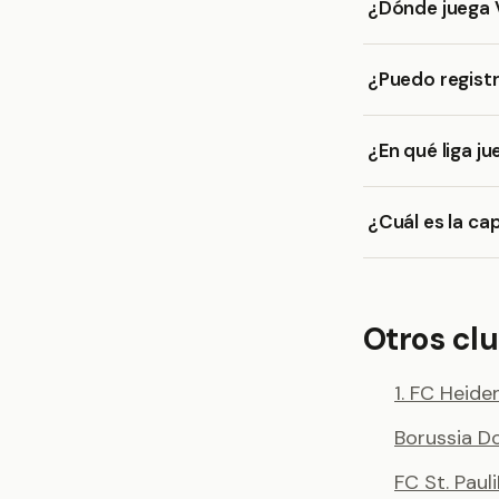
¿Dónde juega 
¿Puedo registr
¿En qué liga j
¿Cuál es la ca
Otros cl
1. FC Heid
Borussia 
FC St. Pauli