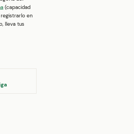
na
(capacidad
 registrarlo en
, lleva tus
iga