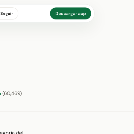
Descargar app
Seguir
a
(60,469)
egoría del