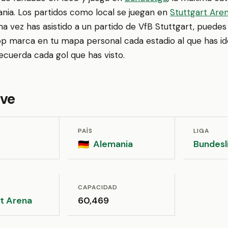
ania. Los partidos como local se juegan en
Stuttgart Are
una vez has asistido a un partido de VfB Stuttgart, puedes
p marca en tu mapa personal cada estadio al que has ido
recuerda cada gol que has visto.
ave
PAÍS
LIGA
Alemania
Bundesl
🇩🇪
CAPACIDAD
t Arena
60,469