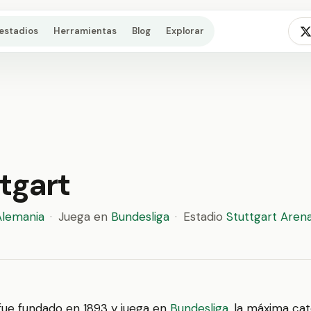
estadios
Herramientas
Blog
Explorar
tgart
Alemania
·
Juega en
Bundesliga
·
Estadio
Stuttgart Aren
ue fundado en 1893 y juega en
Bundesliga
, la máxima cat