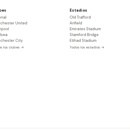
bes
Estadios
enal
Old Trafford
chester United
Anfield
rpool
Emirates Stadium
lsea
Stamford Bridge
chester City
Etihad Stadium
s los clubes →
Todos los estadios →