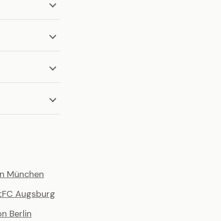
rn München
t
FC Augsburg
n Berlin