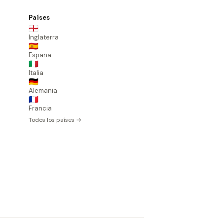
Países
🏴󠁧󠁢󠁥󠁮󠁧󠁿
Inglaterra
🇪🇸
España
🇮🇹
Italia
🇩🇪
Alemania
🇫🇷
Francia
Todos los países →