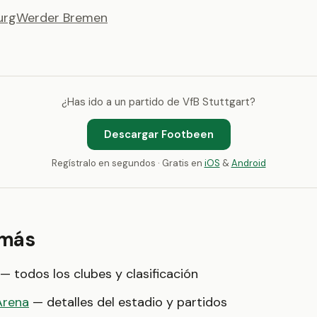
urg
Werder Bremen
¿Has ido a un partido de VfB Stuttgart?
Descargar Footbeen
Regístralo en segundos · Gratis en
iOS
&
Android
 más
— todos los clubes y clasificación
Arena
— detalles del estadio y partidos