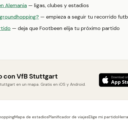
en Alemania
— ligas, clubes y estadios
 groundhopping?
— empieza a seguir tu recorrido futb
rtido
— deja que Footbeen elija tu próximo partido
o con VfB Stuttgart
tuttgart en un mapa. Gratis en iOS y Android.
hopping
Mapa de estadios
Planificador de viajes
Elige mi partido
Herr