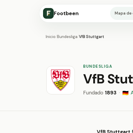
Footbeen
Mapa de 
Inicio
/
Bundesliga
/
VfB Stuttgart
BUNDESLIGA
VfB Stut
Fundado
1893
·
🇩🇪
VfB Stuttgart
f