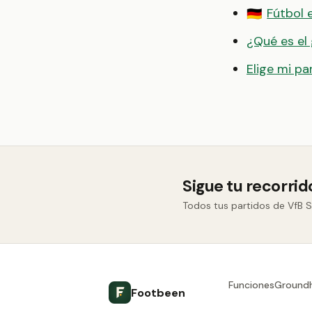
Fútbol 
🇩🇪
¿Qué es el
Elige mi pa
Sigue tu recorrid
Todos tus partidos de VfB S
Funciones
Ground
Footbeen