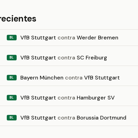
recientes
VfB Stuttgart
contra
Werder Bremen
BL
VfB Stuttgart
contra
SC Freiburg
BL
Bayern München
contra
VfB Stuttgart
BL
VfB Stuttgart
contra
Hamburger SV
BL
VfB Stuttgart
contra
Borussia Dortmund
BL