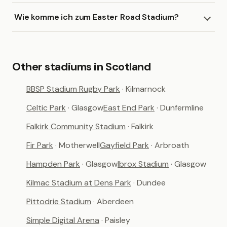
Wie komme ich zum Easter Road Stadium?
Other stadiums in Scotland
BBSP Stadium Rugby Park
· Kilmarnock
Celtic Park
· Glasgow
East End Park
· Dunfermline
Falkirk Community Stadium
· Falkirk
Fir Park
· Motherwell
Gayfield Park
· Arbroath
Hampden Park
· Glasgow
Ibrox Stadium
· Glasgow
Kilmac Stadium at Dens Park
· Dundee
Pittodrie Stadium
· Aberdeen
Simple Digital Arena
· Paisley