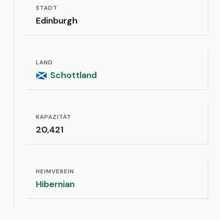
STADT
Edinburgh
LAND
Schottland
🏴󠁧󠁢󠁳󠁣󠁴󠁿
KAPAZITÄT
20,421
HEIMVEREIN
Hibernian