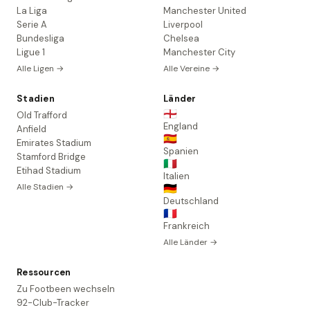
La Liga
Manchester United
Serie A
Liverpool
Bundesliga
Chelsea
Ligue 1
Manchester City
Alle Ligen →
Alle Vereine →
Stadien
Länder
🏴󠁧󠁢󠁥󠁮󠁧󠁿
Old Trafford
England
Anfield
🇪🇸
Emirates Stadium
Spanien
Stamford Bridge
🇮🇹
Etihad Stadium
Italien
Alle Stadien →
🇩🇪
Deutschland
🇫🇷
Frankreich
Alle Länder →
Ressourcen
Zu Footbeen wechseln
92-Club-Tracker