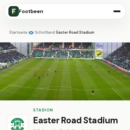
Footbeen
Startseite
/
Schottland
/
Easter Road Stadium
🏴󠁧󠁢󠁳󠁣󠁴󠁿
STADION
Easter Road Stadium