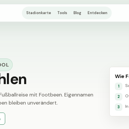
Stadionkarte
Tools
Blog
Entdecken
OL
hlen
Wie F
S
1
 Fußballreise mit Footbeen. Eigennamen
Of
2
en bleiben unverändert.
I
3
n