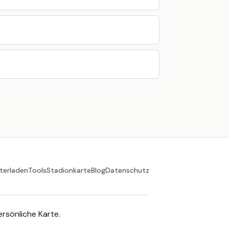
terladen
Tools
Stadionkarte
Blog
Datenschutz
rsönliche Karte.