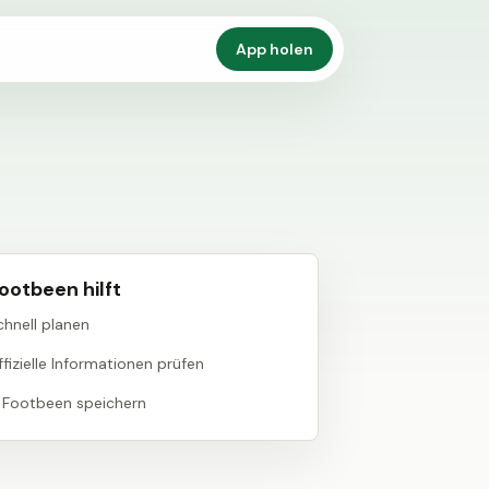
App holen
ootbeen hilft
chnell planen
fizielle Informationen prüfen
n Footbeen speichern