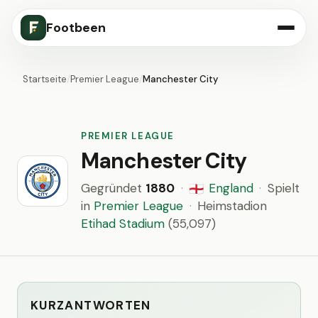
Footbeen
Startseite
/
Premier League
/
Manchester City
PREMIER LEAGUE
Manchester City
Gegründet
1880
·
England
·
Spielt
🏴󠁧󠁢󠁥󠁮󠁧󠁿
in
Premier League
·
Heimstadion
Etihad Stadium
(55,097)
KURZANTWORTEN