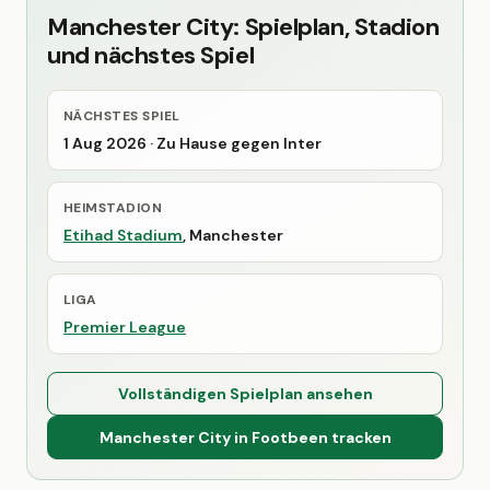
Manchester City: Spielplan, Stadion
und nächstes Spiel
NÄCHSTES SPIEL
1 Aug 2026
· Zu Hause gegen Inter
HEIMSTADION
Etihad Stadium
, Manchester
LIGA
Premier League
Vollständigen Spielplan ansehen
Manchester City in Footbeen tracken