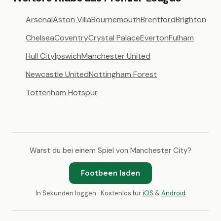
Arsenal
Aston Villa
Bournemouth
Brentford
Brighton
Chelsea
Coventry
Crystal Palace
Everton
Fulham
Hull City
Ipswich
Manchester United
Newcastle United
Nottingham Forest
Tottenham Hotspur
Warst du bei einem Spiel von Manchester City?
Footbeen laden
In Sekunden loggen · Kostenlos für
iOS
&
Android