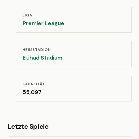
LIGA
Premier League
HEIMSTADION
Etihad Stadium
KAPAZITÄT
55,097
Letzte Spiele