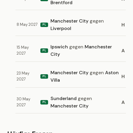
Brentford
Manchester City
gegen
H
8 May 2027
PL
Liverpool
Ipswich
gegen
Manchester
15 May
A
PL
2027
City
Manchester City
gegen
Aston
23 May
H
PL
2027
Villa
Sunderland
gegen
30 May
A
PL
2027
Manchester City