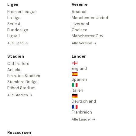
Ligen
Vereine
Premier League
Arsenal
La Liga
Manchester United
Serie A
Liverpool
Bundesliga
Chelsea
Ligue 1
Manchester City
Alle Ligen →
Alle Vereine →
Stadien
Länder
🏴󠁧󠁢󠁥󠁮󠁧󠁿
Old Trafford
England
Anfield
🇪🇸
Emirates Stadium
Spanien
Stamford Bridge
🇮🇹
Etihad Stadium
Italien
Alle Stadien →
🇩🇪
Deutschland
🇫🇷
Frankreich
Alle Länder →
Ressourcen