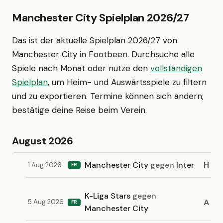
Manchester City Spielplan 2026/27
Das ist der aktuelle Spielplan 2026/27 von
Manchester City in Footbeen. Durchsuche alle
Spiele nach Monat oder nutze den
vollständigen
Spielplan
, um Heim- und Auswärtsspiele zu filtern
und zu exportieren. Termine können sich ändern;
bestätige deine Reise beim Verein.
August 2026
Manchester City
gegen
Inter
H
1 Aug 2026
FR
K-Liga Stars
gegen
A
5 Aug 2026
FR
Manchester City