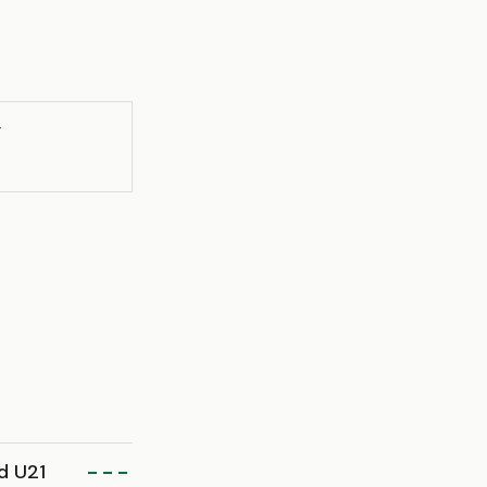
T
d U21
- - -