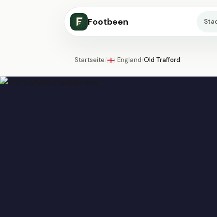
Footbeen
Sta
Startseite
/
England
/
Old Trafford
🏴󠁧󠁢󠁥󠁮󠁧󠁿