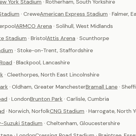
ew York Stadium
· Rotherham, South Yorkshire
Stadium
· Crewe
American Express Stadium
· Falmer, 
verpool
ARMCO Arena
· Solihull, West Midlands
te Stadium
· Bristol
Attis Arena
· Scunthorpe
adium
· Stoke-on-Trent, Staffordshire
 Road
· Blackpool, Lancashire
rk
· Cleethorpes, North East Lincolnshire
ark
· Oldham, Greater Manchester
Bramall Lane
· Sheff
oad
· London
Brunton Park
· Carlisle, Cumbria
ad
· Norwich, Norfolk
CNG Stadium
· Harrogate, North Y
-Suzuki Stadium
· Cheltenham, Gloucestershire
ttage
· London
Cressing Road Stadium
· Braintree, Esse