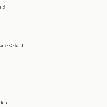
eld
ium
· Oxford
ndon