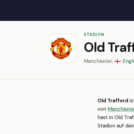
STADION
Old Traf
Manchester,
Engl
🏴󠁧󠁢󠁥󠁮󠁧󠁿
Old Trafford
is
von
Mancheste
hast in Old Tra
Stadion auf dei