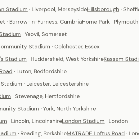
son Stadium
· Liverpool, Merseyside
Hillsborough
· Sheffi
et
· Barrow-in-Furness, Cumbria
Home Park
· Plymouth
 Stadium
· Yeovil, Somerset
Community Stadium
· Colchester, Essex
's Stadium
· Huddersfield, West Yorkshire
Kassam Stad
 Road
· Luton, Bedfordshire
 Stadium
· Leicester, Leicestershire
dium
· Stevenage, Hertfordshire
unity Stadium
· York, North Yorkshire
ium
· Lincoln, Lincolnshire
London Stadium
· London
tadium
· Reading, Berkshire
MATRADE Loftus Road
· Lo