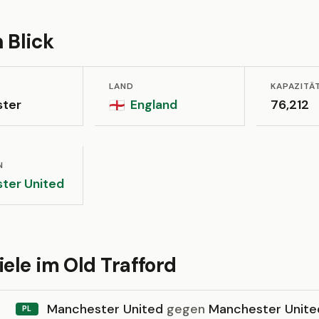
 Blick
LAND
KAPAZITÄ
ter
England
76,212
🏴󠁧󠁢󠁥󠁮󠁧󠁿
N
ter United
iele im Old Trafford
Manchester United
gegen
Manchester Unite
PL