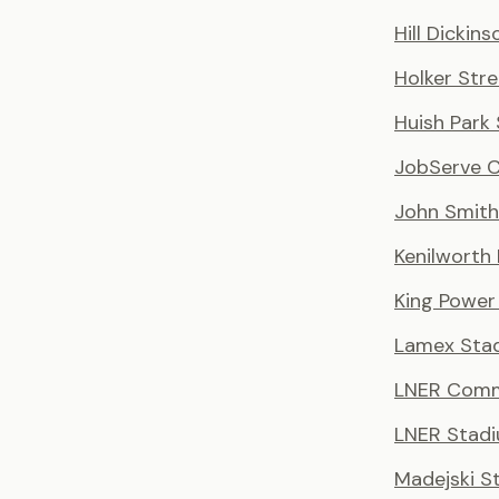
Hill Dickin
Holker Stre
Huish Park
JobServe 
John Smith
Kenilworth
King Power
Lamex Sta
LNER Comm
LNER Stad
Madejski S