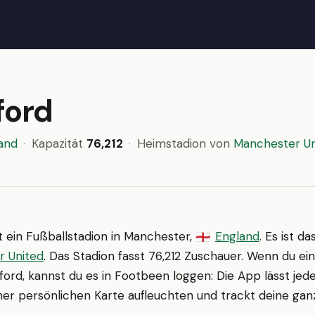
ford
and
·
Kapazität
76,212
·
Heimstadion von
Manchester Un
t ein Fußballstadion in Manchester,
England
. Es ist d
🏴󠁧󠁢󠁥󠁮󠁧󠁿
r United
. Das Stadion fasst 76,212 Zuschauer. Wenn du ei
fford, kannst du es in Footbeen loggen: Die App lässt je
ner persönlichen Karte aufleuchten und trackt deine ganz