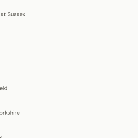
East Sussex
ield
orkshire
x