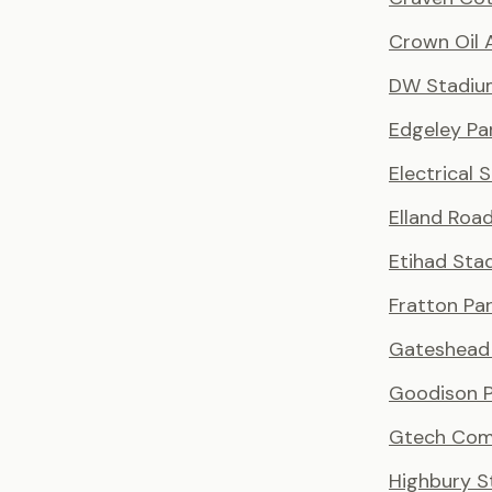
Crown Oil 
DW Stadiu
Edgeley Pa
Electrical 
Elland Roa
Etihad Sta
Fratton Pa
Gateshead 
Goodison P
Gtech Com
Highbury S