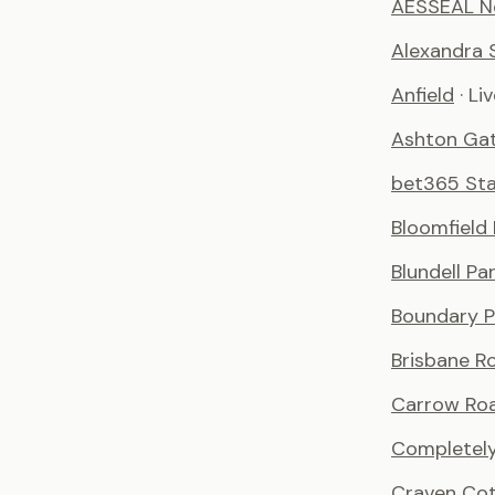
AESSEAL N
Alexandra 
Anfield
· Li
Ashton Ga
bet365 St
Bloomfield
Blundell Pa
Boundary P
Brisbane R
Carrow Ro
Completely
Craven Co