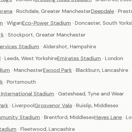
Arena
· Rochdale, Greater Manchester
Deepdale
· Pres
m
· Wigan
Eco-Power Stadium
· Doncaster, South Yorks
rk
· Stockport, Greater Manchester
Services Stadium
· Aldershot, Hampshire
d
· Leeds, West Yorkshire
Emirates Stadium
· London
dium
· Manchester
Ewood Park
· Blackburn, Lancashire
rk
· Portsmouth
International Stadium
· Gateshead, Tyne and Wear
ark
· Liverpool
Grosvenor Vale
· Ruislip, Middlesex
munity Stadium
· Brentford, Middlesex
Hayes Lane
· L
tadium
· Fleetwood, Lancashire