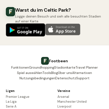
Warst du im Celtic Park?
Logge deinen Besuch und sieh alle besuchten Stadien
auf einer Karte.
Footbeen
Funktionen
Groundhopping
Stadionkarte
Travel Planner
Spiel auswählen
Tools
Blog
Über uns
Alternativen
Nutzungsbedingungen
Datenschutz
Support
Ligen
Vereine
Premier League
Arsenal
La Liga
Manchester United
Serie A
Liverpool