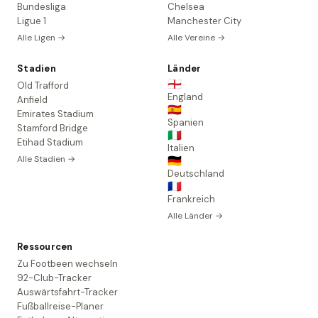
Bundesliga
Chelsea
Ligue 1
Manchester City
Alle Ligen →
Alle Vereine →
Stadien
Länder
🏴󠁧󠁢󠁥󠁮󠁧󠁿
Old Trafford
England
Anfield
🇪🇸
Emirates Stadium
Spanien
Stamford Bridge
🇮🇹
Etihad Stadium
Italien
Alle Stadien →
🇩🇪
Deutschland
🇫🇷
Frankreich
Alle Länder →
Ressourcen
Zu Footbeen wechseln
92-Club-Tracker
Auswärtsfahrt-Tracker
Fußballreise-Planer