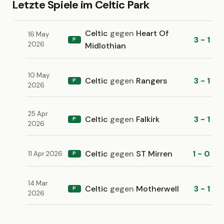
Letzte Spiele im Celtic Park
Celtic
gegen
Heart Of
16 May
3 - 1
P
2026
Midlothian
10 May
Celtic
gegen
Rangers
3 - 1
P
2026
25 Apr
Celtic
gegen
Falkirk
3 - 1
P
2026
Celtic
gegen
ST Mirren
1 - 0
11 Apr 2026
P
14 Mar
Celtic
gegen
Motherwell
3 - 1
P
2026