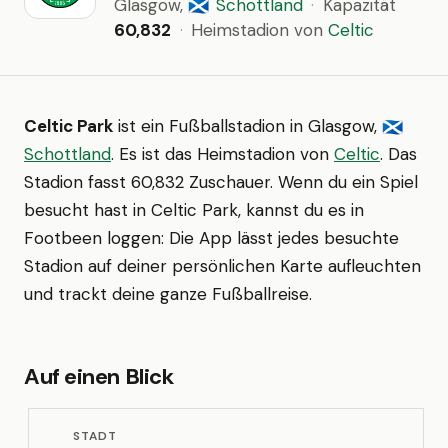
Glasgow,
Schottland
·
Kapazität
🏴󠁧󠁢󠁳󠁣󠁴󠁿
60,832
·
Heimstadion von
Celtic
Celtic Park
ist ein Fußballstadion in Glasgow,
🏴󠁧󠁢󠁳󠁣󠁴󠁿
Schottland
. Es ist das Heimstadion von
Celtic
. Das
Stadion fasst 60,832 Zuschauer. Wenn du ein Spiel
besucht hast in Celtic Park, kannst du es in
Footbeen loggen: Die App lässt jedes besuchte
Stadion auf deiner persönlichen Karte aufleuchten
und trackt deine ganze Fußballreise.
Auf einen Blick
STADT