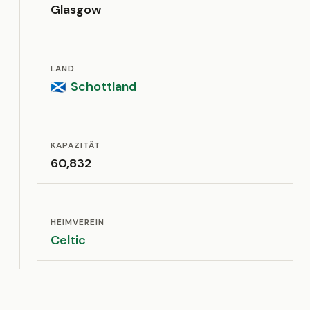
Glasgow
LAND
Schottland
🏴󠁧󠁢󠁳󠁣󠁴󠁿
KAPAZITÄT
60,832
HEIMVEREIN
Celtic