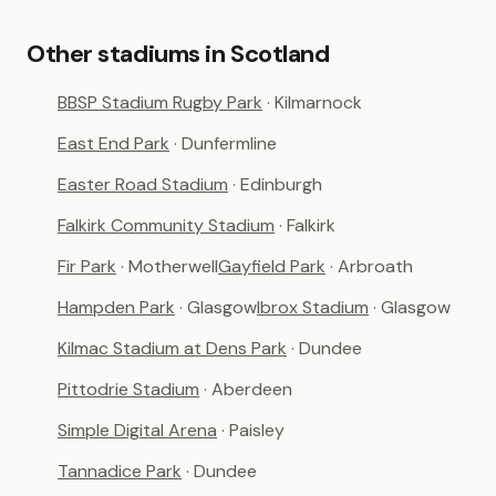
Other stadiums in Scotland
BBSP Stadium Rugby Park
· Kilmarnock
East End Park
· Dunfermline
Easter Road Stadium
· Edinburgh
Falkirk Community Stadium
· Falkirk
Fir Park
· Motherwell
Gayfield Park
· Arbroath
Hampden Park
· Glasgow
Ibrox Stadium
· Glasgow
Kilmac Stadium at Dens Park
· Dundee
Pittodrie Stadium
· Aberdeen
Simple Digital Arena
· Paisley
Tannadice Park
· Dundee