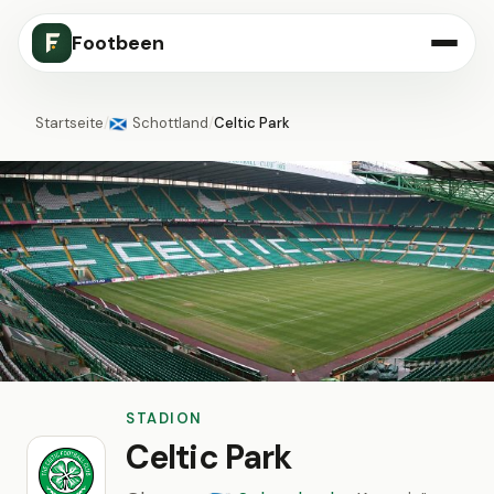
Footbeen
Startseite
/
Schottland
/
Celtic Park
🏴󠁧󠁢󠁳󠁣󠁴󠁿
STADION
Celtic Park