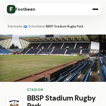
Footbeen
Startseite
/
Schottland
/
BBSP Stadium Rugby Park
🏴󠁧󠁢󠁳󠁣󠁴󠁿
STADION
BBSP Stadium Rugby
Park