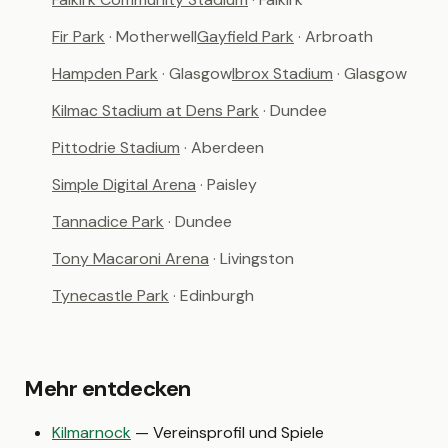
Fir Park
· Motherwell
Gayfield Park
· Arbroath
Hampden Park
· Glasgow
Ibrox Stadium
· Glasgow
Kilmac Stadium at Dens Park
· Dundee
Pittodrie Stadium
· Aberdeen
Simple Digital Arena
· Paisley
Tannadice Park
· Dundee
Tony Macaroni Arena
· Livingston
Tynecastle Park
· Edinburgh
Mehr entdecken
Kilmarnock
— Vereinsprofil und Spiele