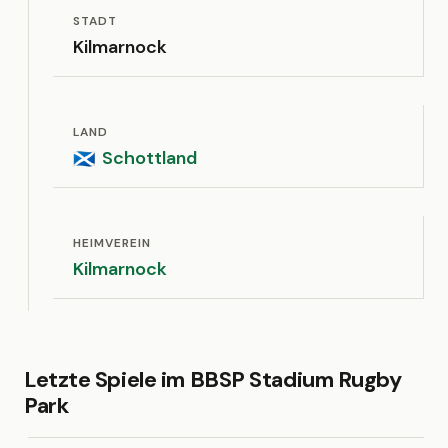
STADT
Kilmarnock
LAND
Schottland
🏴󠁧󠁢󠁳󠁣󠁴󠁿
HEIMVEREIN
Kilmarnock
Letzte Spiele im BBSP Stadium Rugby
Park