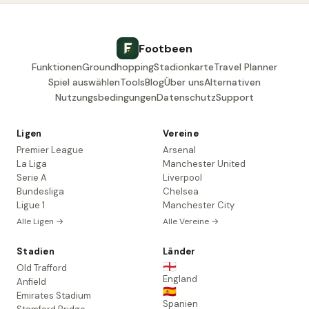
Footbeen
Funktionen
Groundhopping
Stadionkarte
Travel Planner
Spiel auswählen
Tools
Blog
Über uns
Alternativen
Nutzungsbedingungen
Datenschutz
Support
Ligen
Vereine
Premier League
Arsenal
La Liga
Manchester United
Serie A
Liverpool
Bundesliga
Chelsea
Ligue 1
Manchester City
Alle Ligen →
Alle Vereine →
Stadien
Länder
🏴󠁧󠁢󠁥󠁮󠁧󠁿
Old Trafford
England
Anfield
🇪🇸
Emirates Stadium
Spanien