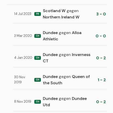
Scotland W
gegen
3 - 0
14 Jul 2023
FR
Northern Ireland W
Dundee
gegen
Alloa
0 - 0
3 Mar 2020
CH
Athletic
Dundee
gegen
Inverness
0 - 2
4 Jan 2020
CH
CT
Dundee
gegen
Queen of
30 Nov
1 - 2
CH
2019
the South
Dundee
gegen
Dundee
0 - 2
8 Nov 2019
CH
Utd