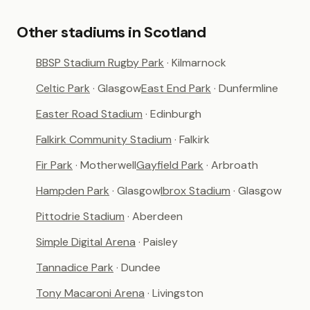
Other stadiums in Scotland
BBSP Stadium Rugby Park
· Kilmarnock
Celtic Park
· Glasgow
East End Park
· Dunfermline
Easter Road Stadium
· Edinburgh
Falkirk Community Stadium
· Falkirk
Fir Park
· Motherwell
Gayfield Park
· Arbroath
Hampden Park
· Glasgow
Ibrox Stadium
· Glasgow
Pittodrie Stadium
· Aberdeen
Simple Digital Arena
· Paisley
Tannadice Park
· Dundee
Tony Macaroni Arena
· Livingston