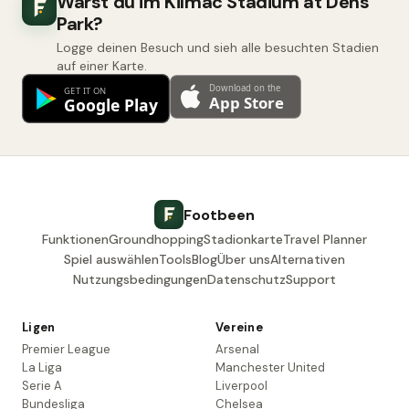
Warst du im Kilmac Stadium at Dens
Park?
Logge deinen Besuch und sieh alle besuchten Stadien
auf einer Karte.
Footbeen
Funktionen
Groundhopping
Stadionkarte
Travel Planner
Spiel auswählen
Tools
Blog
Über uns
Alternativen
Nutzungsbedingungen
Datenschutz
Support
Ligen
Vereine
Premier League
Arsenal
La Liga
Manchester United
Serie A
Liverpool
Bundesliga
Chelsea