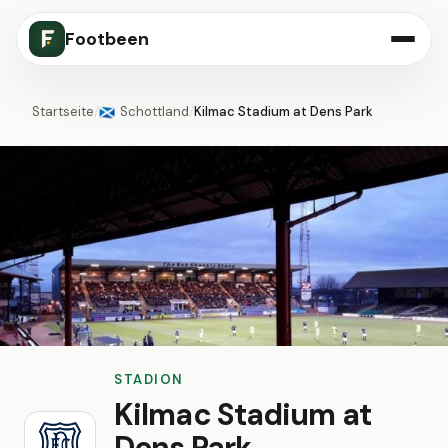
Footbeen
Startseite
/
Schottland
/
Kilmac Stadium at Dens Park
🏴󠁧󠁢󠁳󠁣󠁴󠁿
STADION
Kilmac Stadium at
Dens Park