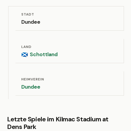
STADT
Dundee
LAND
Schottland
🏴󠁧󠁢󠁳󠁣󠁴󠁿
HEIMVEREIN
Dundee
Letzte Spiele im Kilmac Stadium at
Dens Park