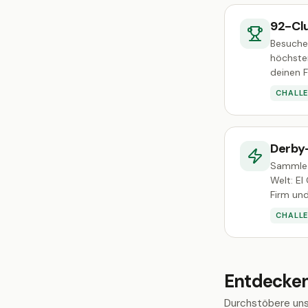
92-Cl
Besuche 
höchsten
deinen F
CHALL
Derby
Sammle 
Welt: El
Firm un
CHALL
Entdecke
Durchstöbere uns