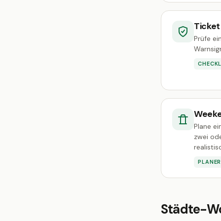
Ticke
Prüfe ei
Warnsign
CHECKL
Weeke
Plane e
zwei ode
realisti
PLANE
Städte-W