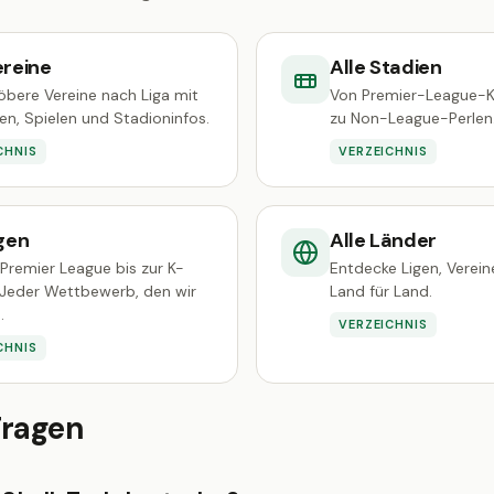
ereine
Alle Stadien
öbere Vereine nach Liga mit
Von Premier-League-K
ken, Spielen und Stadioninfos.
zu Non-League-Perlen
CHNIS
VERZEICHNIS
igen
Alle Länder
Premier League bis zur K-
Entdecke Ligen, Verei
 Jeder Wettbewerb, den wir
Land für Land.
.
VERZEICHNIS
CHNIS
Fragen