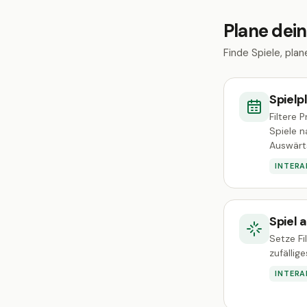
Plane dein
Finde Spiele, pla
Spiel
Filtere 
Spiele n
Auswärts
INTERA
Spiel 
Setze Fi
zufällig
INTERA