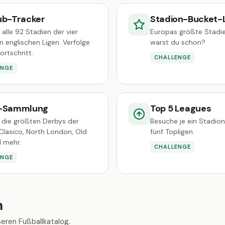
ub-Tracker
Stadion-Bucket-L
alle 92 Stadien der vier
Europas größte Stadien
 englischen Ligen. Verfolge
warst du schon?
ortschritt.
CHALLENGE
ENGE
-Sammlung
Top 5 Leagues
die größten Derbys der
Besuche je ein Stadion
 Clasico, North London, Old
fünf Topligen.
d mehr.
CHALLENGE
ENGE
n
eren Fußballkatalog.