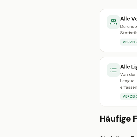
Alle V
Durchst
Statisti
VERZEI
Alle L
Von der 
League.
erfassen
VERZEI
Häufige 