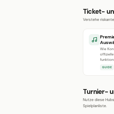
Ticket- u
Verstehe riskant
Premi
Auswä
Wie Kon
offiziel
funktion
GUIDE
Turnier- 
Nutze diese Hubs,
Spielplanliste.