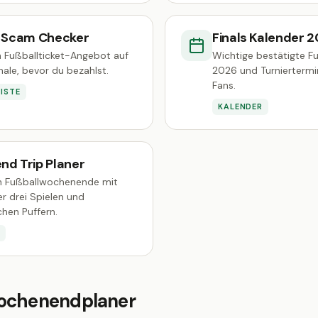
t Scam Checker
Finals Kalender 
n Fußballticket-Angebot auf
Wichtige bestätigte Fu
ale, bevor du bezahlst.
2026 und Turniertermi
Fans.
ISTE
KALENDER
nd Trip Planer
in Fußballwochenende mit
r drei Spielen und
schen Puffern.
R
ochenendplaner