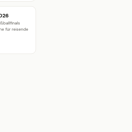
2026
ßballfinals
ne für reisende