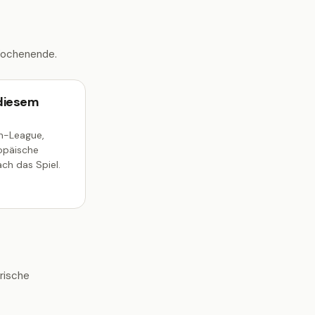
Wochenende.
 diesem
on-League,
opäische
ch das Spiel.
rische