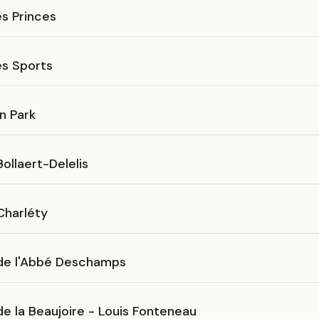
s Princes
es Sports
n Park
ollaert-Delelis
Charléty
de l'Abbé Deschamps
e la Beaujoire - Louis Fonteneau