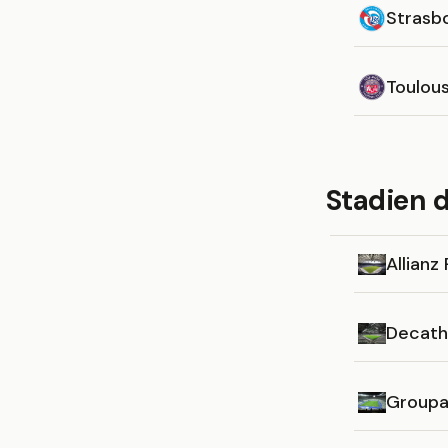
Strasb
Toulou
Stadien d
Allianz 
Decath
Groupa