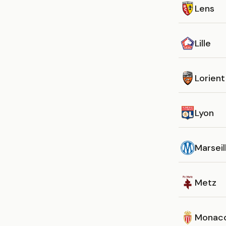
Lens
Lille
Lorient
Lyon
Marseil
Metz
Monac