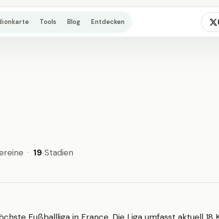
dionkarte
Tools
Blog
Entdecken
ereine
·
19
Stadien
öchste Fußballliga in France. Die Liga umfasst aktuell 18 K