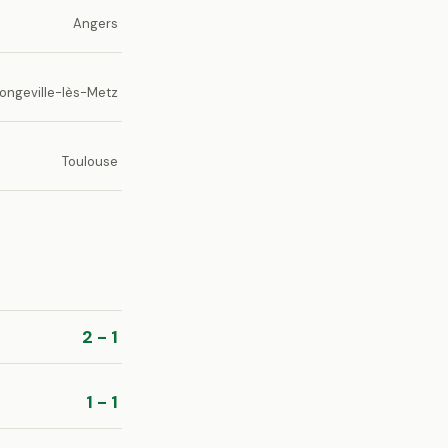
Angers
ongeville-lès-Metz
Toulouse
2 - 1
1 - 1