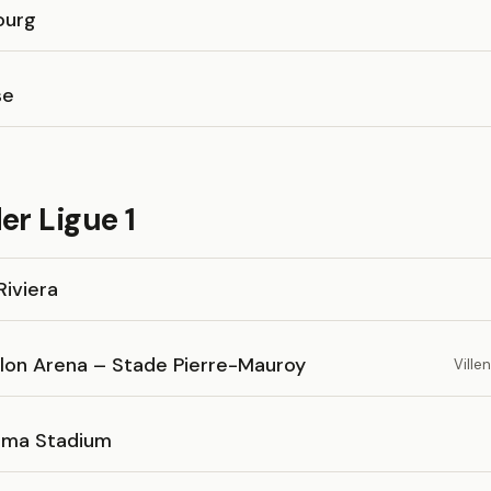
ourg
se
er Ligue 1
Riviera
lon Arena – Stade Pierre-Mauroy
Vill
ma Stadium