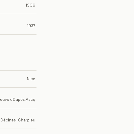
1906
1937
Nice
eneuve d&apos;Ascq
Décines-Charpieu