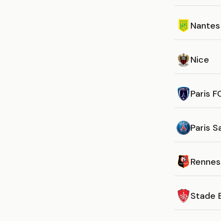
Nantes
Nice
Paris F
Paris S
Rennes
Stade 