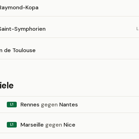
Raymond-Kopa
Saint-Symphorien
L
m de Toulouse
iele
Rennes
gegen
Nantes
L1
Marseille
gegen
Nice
L1