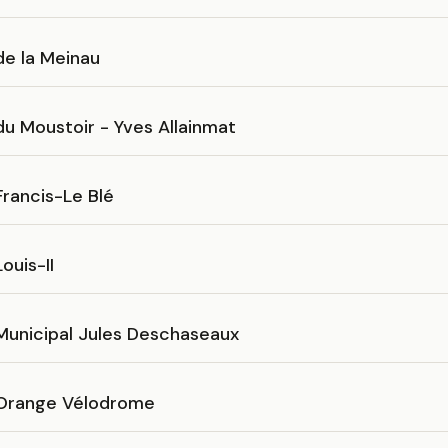
de la Meinau
u Moustoir - Yves Allainmat
rancis-Le Blé
ouis-II
Municipal Jules Deschaseaux
Orange Vélodrome