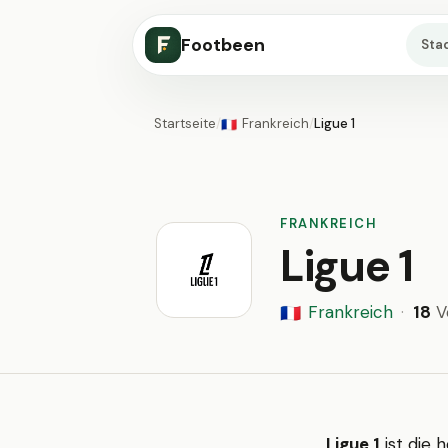
Footbeen
Sta
Startseite
/
Frankreich
/
Ligue 1
🇫🇷
FRANKREICH
Ligue 1
Frankreich
·
18
V
🇫🇷
Ligue 1
ist die h