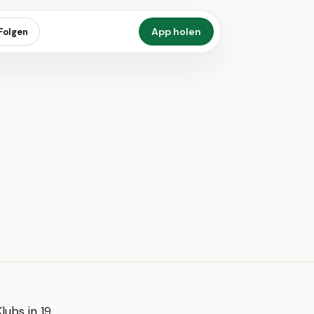
App holen
Folgen
lubs in 19