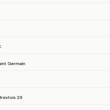
C
aint Germain
Brestois 29