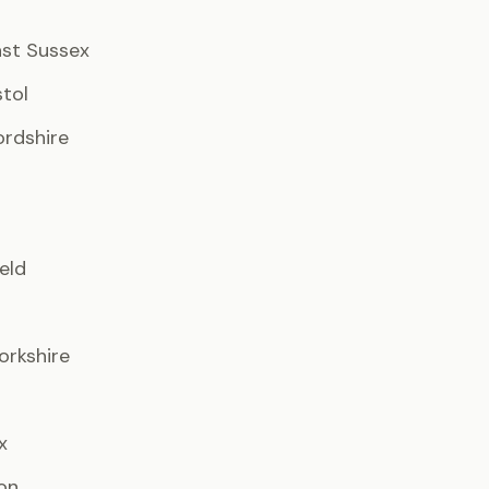
East Sussex
stol
ordshire
ield
orkshire
x
ton