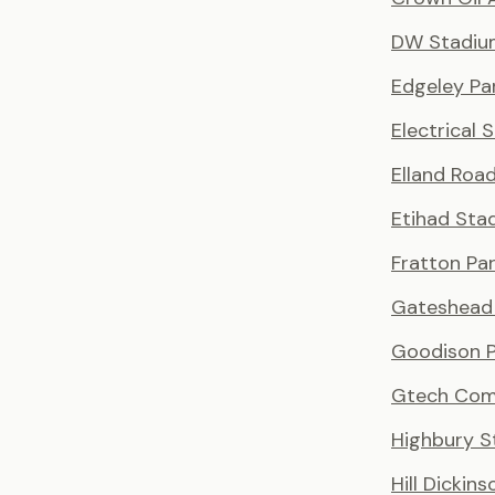
DW Stadiu
Edgeley Pa
Electrical 
Elland Roa
Etihad Sta
Fratton Pa
Gateshead 
Goodison P
Gtech Com
Highbury S
Hill Dickin