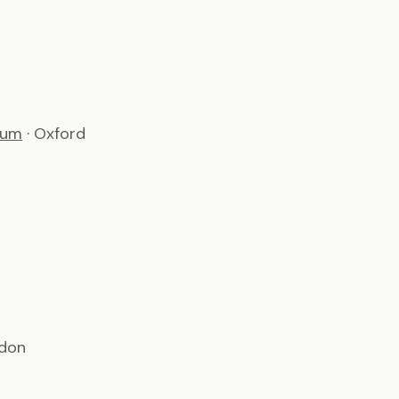
ium
· Oxford
ndon