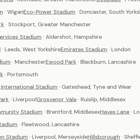
m
· Wigan
Eco-Power Stadium
· Doncaster, South Yorks
rk
· Stockport, Greater Manchester
Services Stadium
· Aldershot, Hampshire
d
· Leeds, West Yorkshire
Emirates Stadium
· London
dium
· Manchester
Ewood Park
· Blackburn, Lancashire
rk
· Portsmouth
International Stadium
· Gateshead, Tyne and Wear
ark
· Liverpool
Grosvenor Vale
· Ruislip, Middlesex
munity Stadium
· Brentford, Middlesex
Hayes Lane
· L
tadium
· Fleetwood, Lancashire
son Stadium
· Liverpool, Merseyside
Hillsborough
· Sheffi