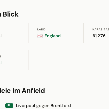
 Blick
LAND
KAPAZITÄ
l
England
61,276
🏴󠁧󠁢󠁥󠁮󠁧󠁿
N
l
iele im Anfield
Liverpool
gegen
Brentford
PL