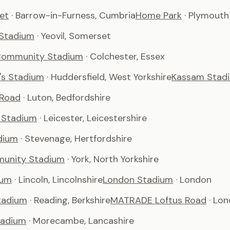
et
· Barrow-in-Furness, Cumbria
Home Park
· Plymouth
 Stadium
· Yeovil, Somerset
Community Stadium
· Colchester, Essex
's Stadium
· Huddersfield, West Yorkshire
Kassam Stad
 Road
· Luton, Bedfordshire
 Stadium
· Leicester, Leicestershire
dium
· Stevenage, Hertfordshire
unity Stadium
· York, North Yorkshire
ium
· Lincoln, Lincolnshire
London Stadium
· London
tadium
· Reading, Berkshire
MATRADE Loftus Road
· Lo
adium
· Morecambe, Lancashire