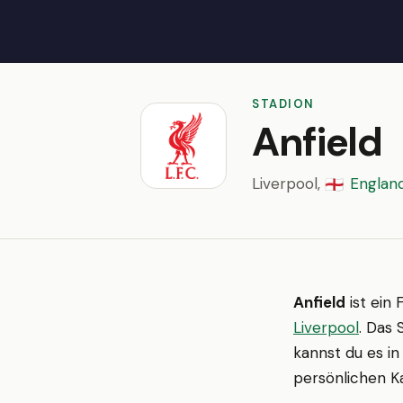
STADION
Anfield
Liverpool,
Englan
🏴󠁧󠁢󠁥󠁮󠁧󠁿
Anfield
ist ein 
Liverpool
. Das 
kannst du es in
persönlichen Ka