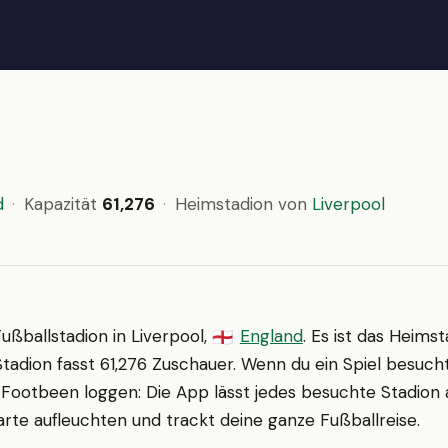
d
·
Kapazität
61,276
·
Heimstadion von
Liverpool
Fußballstadion in Liverpool,
England
. Es ist das Heims
🏴󠁧󠁢󠁥󠁮󠁧󠁿
Stadion fasst 61,276 Zuschauer. Wenn du ein Spiel besucht 
 Footbeen loggen: Die App lässt jedes besuchte Stadion 
rte aufleuchten und trackt deine ganze Fußballreise.