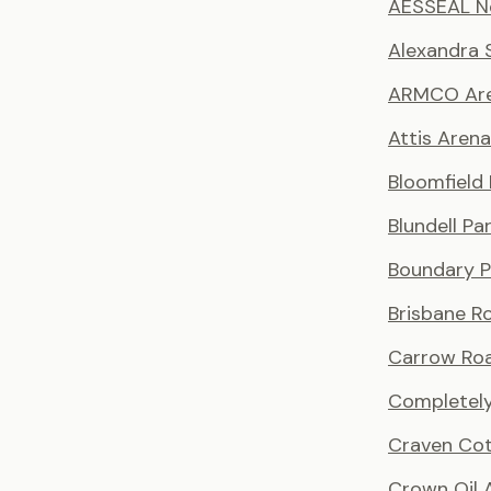
AESSEAL N
Alexandra 
ARMCO Ar
Attis Arena
Bloomfield
Blundell Pa
Boundary P
Brisbane R
Carrow Ro
Completely
Craven Co
Crown Oil 