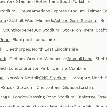
ew York Stadium
· Rotherham, South Yorkshire
Stadium
· Crewe
American Express Stadium
· Falmer, 
ena
· Solihull, West Midlands
Ashton Gate Stadium
· Bri
· Scunthorpe
bet365 Stadium
· Stoke-on-Trent, Staff
 Road
· Blackpool, Lancashire
rk
· Cleethorpes, North East Lincolnshire
ark
· Oldham, Greater Manchester
Bramall Lane
· Sheff
oad
· London
Brunton Park
· Carlisle, Cumbria
ad
· Norwich, Norfolk
CNG Stadium
· Harrogate, North Y
-Suzuki Stadium
· Cheltenham, Gloucestershire
ttage
· London
Cressing Road Stadium
· Braintree, Esse
Arena
· Rochdale, Greater Manchester
Deepdale
· Pres