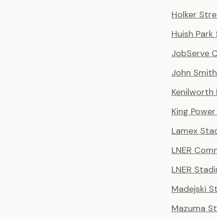
Holker Stre
Huish Park
JobServe 
John Smith
Kenilworth
King Power
Lamex Sta
LNER Comm
LNER Stad
Madejski S
Mazuma St