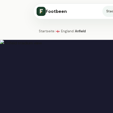
Footbeen
Sta
Startseite
/
England
/
Anfield
🏴󠁧󠁢󠁥󠁮󠁧󠁿