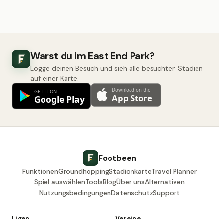
Warst du im East End Park?
Logge deinen Besuch und sieh alle besuchten Stadien
auf einer Karte.
Footbeen
Funktionen
Groundhopping
Stadionkarte
Travel Planner
Spiel auswählen
Tools
Blog
Über uns
Alternativen
Nutzungsbedingungen
Datenschutz
Support
Ligen
Vereine