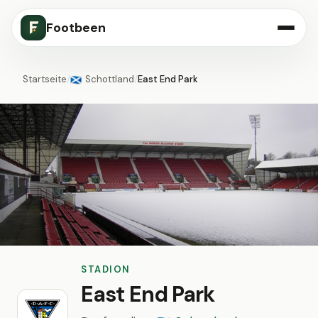
Footbeen
Startseite
/
Schottland
/
East End Park
🏴󠁧󠁢󠁳󠁣󠁴󠁿
STADION
East End Park