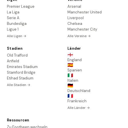
Premier League
Arsenal
La Liga
Manchester United
Serie A
Liverpool
Bundesliga
Chelsea
Ligue 1
Manchester City
Alle Ligen →
Alle Vereine →
Stadien
Länder
🏴󠁧󠁢󠁥󠁮󠁧󠁿
Old Trafford
England
Anfield
🇪🇸
Emirates Stadium
Spanien
Stamford Bridge
🇮🇹
Etihad Stadium
Italien
Alle Stadien →
🇩🇪
Deutschland
🇫🇷
Frankreich
Alle Länder →
Ressourcen
Zu Footbeen wechseln