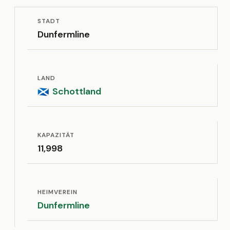
STADT
Dunfermline
LAND
Schottland
🏴󠁧󠁢󠁳󠁣󠁴󠁿
KAPAZITÄT
11,998
HEIMVEREIN
Dunfermline