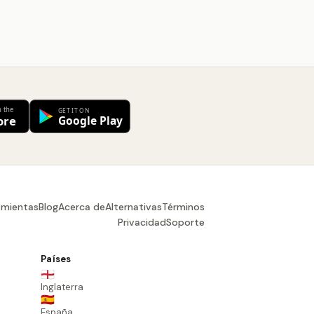
amientas
Blog
Acerca de
Alternativas
Términos
Privacidad
Soporte
Países
🏴󠁧󠁢󠁥󠁮󠁧󠁿
Inglaterra
🇪🇸
España