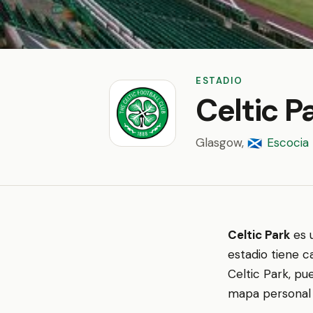
ESTADIO
Celtic P
Glasgow,
Escocia
🏴󠁧󠁢󠁳󠁣󠁴󠁿
Celtic Park
es 
estadio tiene c
Celtic Park, pu
mapa personal y