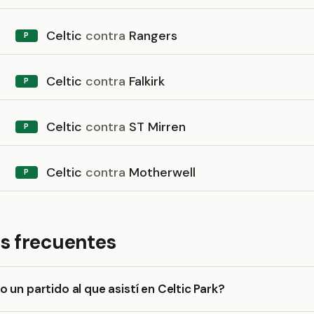
Celtic
contra
Rangers
P
Celtic
contra
Falkirk
P
Celtic
contra
ST Mirren
P
Celtic
contra
Motherwell
P
s frecuentes
 un partido al que asistí en Celtic Park?