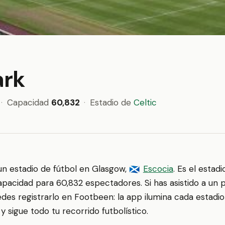
ark
·
Capacidad
60,832
·
Estadio de
Celtic
un estadio de fútbol en Glasgow,
Escocia
. Es el estad
🏴󠁧󠁢󠁳󠁣󠁴󠁿
apacidad para 60,832 espectadores. Si has asistido a un 
edes registrarlo en Footbeen: la app ilumina cada estadio 
 sigue todo tu recorrido futbolístico.