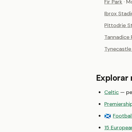
Fir Park
· M
Ibrox Stad
Pittodrie 
Tannadice 
Tynecastle
Explorar
Celtic
— per
Premiershi
Footbal
🏴󠁧󠁢󠁳󠁣󠁴󠁿
15 European