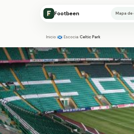
Footbeen
Mapa de 
Inicio
/
Escocia
/
Celtic Park
🏴󠁧󠁢󠁳󠁣󠁴󠁿