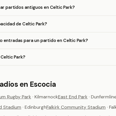
ar partidos antiguos en Celtic Park?
pacidad de Celtic Park?
 entradas para un partido en Celtic Park?
Celtic Park?
adios en Escocia
um Rugby Park
· Kilmarnock
East End Park
· Dunfermlin
d Stadium
· Edinburgh
Falkirk Community Stadium
· Fal