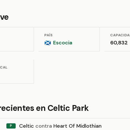
ave
PAÍS
CAPACID
Escocia
60,832
🏴󠁧󠁢󠁳󠁣󠁴󠁿
OCAL
recientes en Celtic Park
Celtic
contra
Heart Of Midlothian
P