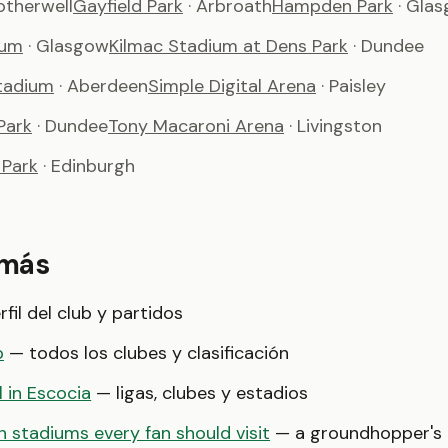
otherwell
Gayfield Park
· Arbroath
Hampden Park
· Gla
ium
· Glasgow
Kilmac Stadium at Dens Park
· Dundee
Stadium
· Aberdeen
Simple Digital Arena
· Paisley
Park
· Dundee
Tony Macaroni Arena
· Livingston
 Park
· Edinburgh
 más
fil del club y partidos
p
— todos los clubes y clasificación
l in Escocia
— ligas, clubes y estadios
 stadiums every fan should visit
— a groundhopper's b