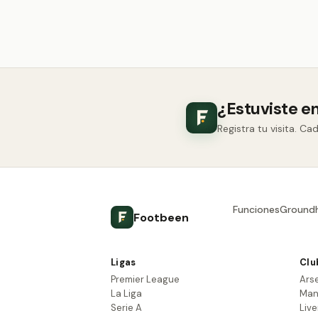
¿Estuviste en
Registra tu visita. C
Funciones
Ground
Footbeen
Ligas
Clu
Premier League
Ars
La Liga
Man
Serie A
Live