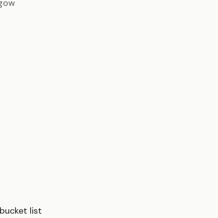
sgow
ucket list