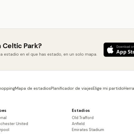
 Celtic Park?
ada estadio en el que has estado, en un solo mapa.
hopping
Mapa de estadios
Planificador de viajes
Elige mi partido
Herr
bes
Estadios
enal
Old Trafford
chester United
Anfield
rpool
Emirates Stadium