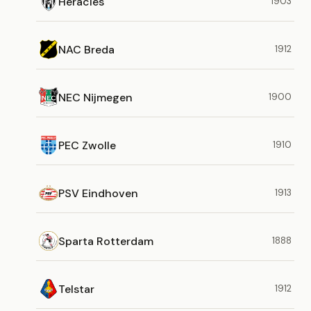
Heracles
1903
NAC Breda
1912
NEC Nijmegen
1900
PEC Zwolle
1910
PSV Eindhoven
1913
Sparta Rotterdam
1888
Telstar
1912