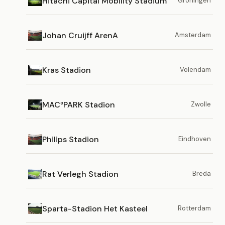
Hitachi Capital Mobility Stadium
Groningen
Johan Cruijff ArenA
Amsterdam
Kras Stadion
Volendam
MAC³PARK Stadion
Zwolle
Philips Stadion
Eindhoven
Rat Verlegh Stadion
Breda
Sparta-Stadion Het Kasteel
Rotterdam