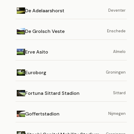
De Adelaarshorst
Deventer
De Grolsch Veste
Enschede
Erve Asito
Almelo
Euroborg
Groningen
Fortuna Sittard Stadion
Sittard
Goffertstadion
Nijmegen