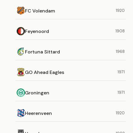
FC Volendam
1920
Feyenoord
1908
Fortuna Sittard
1968
GO Ahead Eagles
1971
Groningen
1971
Heerenveen
1920