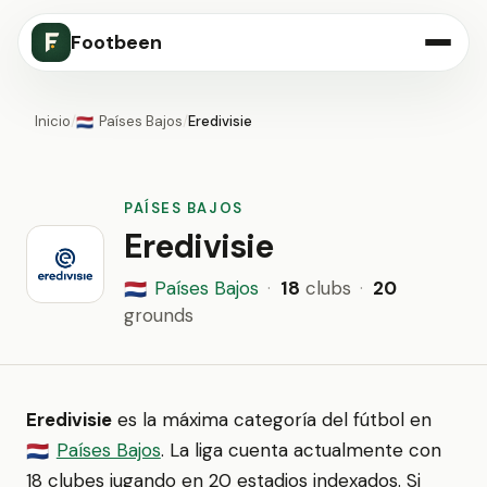
Footbeen
Inicio
/
Países Bajos
/
Eredivisie
🇳🇱
PAÍSES BAJOS
Eredivisie
Países Bajos
·
18
clubs
·
20
🇳🇱
grounds
Eredivisie
es la máxima categoría del fútbol en
Países Bajos
. La liga cuenta actualmente con
🇳🇱
18 clubes jugando en 20 estadios indexados. Si