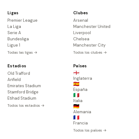
Ligas
Clubes
Premier League
Arsenal
La Liga
Manchester United
Serie A
Liverpool
Bundesliga
Chelsea
Ligue 1
Manchester City
Todas las ligas →
Todos los clubes →
Estadios
Países
🏴󠁧󠁢󠁥󠁮󠁧󠁿
Old Trafford
Inglaterra
Anfield
🇪🇸
Emirates Stadium
España
Stamford Bridge
🇮🇹
Etihad Stadium
Italia
Todos los estadios →
🇩🇪
Alemania
🇫🇷
Francia
Todos los países →