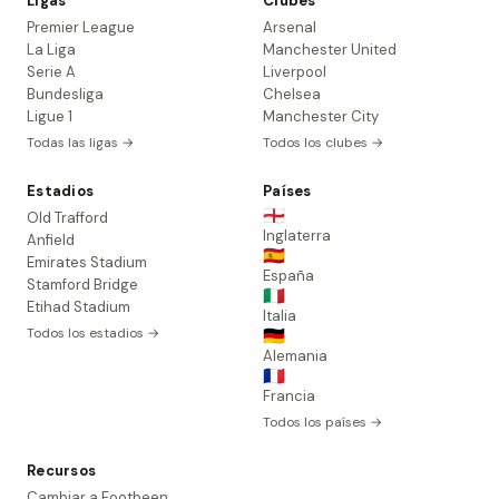
Ligas
Clubes
Premier League
Arsenal
La Liga
Manchester United
Serie A
Liverpool
Bundesliga
Chelsea
Ligue 1
Manchester City
Todas las ligas →
Todos los clubes →
Estadios
Países
🏴󠁧󠁢󠁥󠁮󠁧󠁿
Old Trafford
Inglaterra
Anfield
🇪🇸
Emirates Stadium
España
Stamford Bridge
🇮🇹
Etihad Stadium
Italia
Todos los estadios →
🇩🇪
Alemania
🇫🇷
Francia
Todos los países →
Recursos
Cambiar a Footbeen