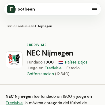
Footbeen
Inicio
/
Eredivisie
/
NEC Nijmegen
EREDIVISIE
NEC Nijmegen
Fundado
1900
·
Países Bajos
·
🇳🇱
Juega en
Eredivisie
·
Estadio
Goffertstadion
(12,540)
NEC Nijmegen
fue fundado en 1900 y juega en
Eredivisie
, la máxima categoría del fútbol de