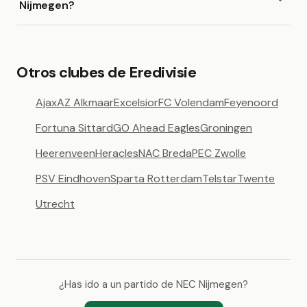
Nijmegen?
Otros clubes de Eredivisie
Ajax
AZ Alkmaar
Excelsior
FC Volendam
Feyenoord
Fortuna Sittard
GO Ahead Eagles
Groningen
Heerenveen
Heracles
NAC Breda
PEC Zwolle
PSV Eindhoven
Sparta Rotterdam
Telstar
Twente
Utrecht
¿Has ido a un partido de NEC Nijmegen?