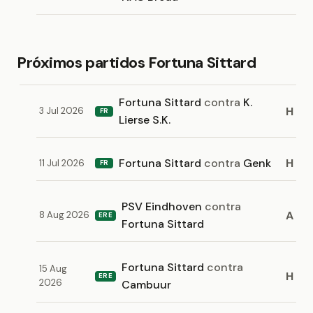
Próximos partidos Fortuna Sittard
Fortuna Sittard
contra
K.
H
3 Jul 2026
FR
Lierse S.K.
Fortuna Sittard
contra
Genk
H
11 Jul 2026
FR
PSV Eindhoven
contra
A
8 Aug 2026
ERE
Fortuna Sittard
Fortuna Sittard
contra
15 Aug
H
ERE
2026
Cambuur