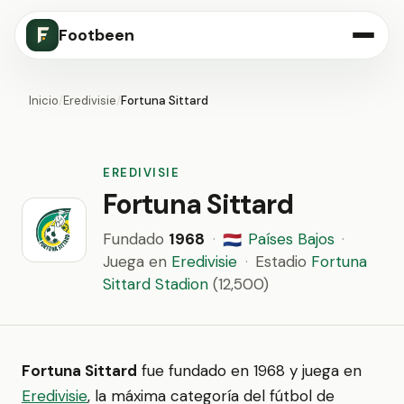
Footbeen
Inicio
/
Eredivisie
/
Fortuna Sittard
EREDIVISIE
Fortuna Sittard
Fundado
1968
·
Países Bajos
·
🇳🇱
Juega en
Eredivisie
·
Estadio
Fortuna
Sittard Stadion
(12,500)
Fortuna Sittard
fue fundado en 1968 y juega en
Eredivisie
, la máxima categoría del fútbol de