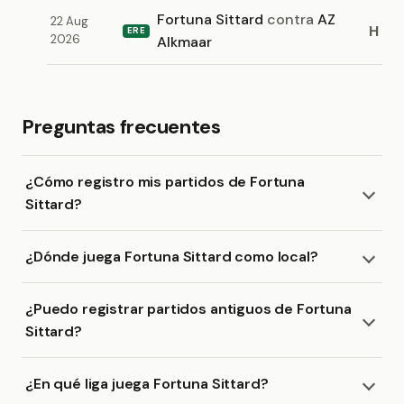
Fortuna Sittard
contra
AZ
22 Aug
H
ERE
2026
Alkmaar
Preguntas frecuentes
¿Cómo registro mis partidos de Fortuna
Sittard?
¿Dónde juega Fortuna Sittard como local?
¿Puedo registrar partidos antiguos de Fortuna
Sittard?
¿En qué liga juega Fortuna Sittard?