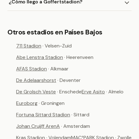
¿Cómo llego a Goffertstadion?
Otros estadios en Países Bajos
711 Stadion
· Velsen-Zuid
Abe Lenstra Stadion
· Heerenveen
AFAS Stadion
· Alkmaar
De Adelaarshorst
· Deventer
De Grolsch Veste
· Enschede
Erve Asito
· Almelo
Euroborg
· Groningen
Fortuna Sittard Stadion
· Sittard
Johan Cruijff ArenA
· Amsterdam
Kras Stadion
· Volendam
MAC³PARK Stadion
· Zwolle