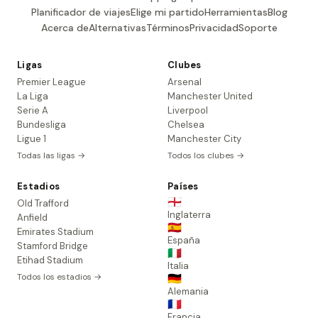
Planificador de viajes
Elige mi partido
Herramientas
Blog
Acerca de
Alternativas
Términos
Privacidad
Soporte
Ligas
Clubes
Premier League
Arsenal
La Liga
Manchester United
Serie A
Liverpool
Bundesliga
Chelsea
Ligue 1
Manchester City
Todas las ligas →
Todos los clubes →
Estadios
Países
🏴󠁧󠁢󠁥󠁮󠁧󠁿
Old Trafford
Inglaterra
Anfield
🇪🇸
Emirates Stadium
España
Stamford Bridge
🇮🇹
Etihad Stadium
Italia
Todos los estadios →
🇩🇪
Alemania
🇫🇷
Francia