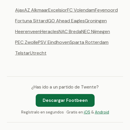
Ajax
AZ Alkmaar
Excelsior
FC Volendam
Feyenoord
Fortuna Sittard
GO Ahead Eagles
Groningen
Heerenveen
Heracles
NAC Breda
NEC Nijmegen
PEC Zwolle
PSV Eindhoven
Sparta Rotterdam
Telstar
Utrecht
¿Has ido a un partido de Twente?
Descargar Footbeen
Regístralo en segundos · Gratis en
iOS
&
Android