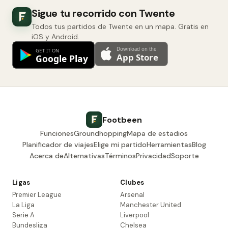
Sigue tu recorrido con Twente
Todos tus partidos de Twente en un mapa. Gratis en
iOS y Android.
Footbeen
Funciones
Groundhopping
Mapa de estadios
Planificador de viajes
Elige mi partido
Herramientas
Blog
Acerca de
Alternativas
Términos
Privacidad
Soporte
Ligas
Clubes
Premier League
Arsenal
La Liga
Manchester United
Serie A
Liverpool
Bundesliga
Chelsea