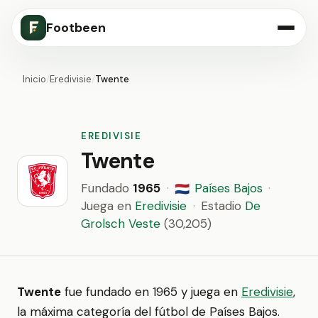
Footbeen
Inicio
/
Eredivisie
/
Twente
EREDIVISIE
Twente
Fundado
1965
·
Países Bajos
·
🇳🇱
Juega en
Eredivisie
·
Estadio
De
Grolsch Veste
(30,205)
Twente
fue fundado en 1965 y juega en
Eredivisie
,
la máxima categoría del fútbol de Países Bajos.