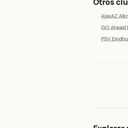
Otros clu
Ajax
AZ Alk
GO Ahead 
PSV Eindh