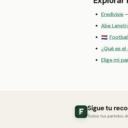
Explorar
Eredivisie
—
Abe Lenstr
Football
🇳🇱
¿Qué es el
Elige mi pa
Sigue tu rec
Todos tus partidos d