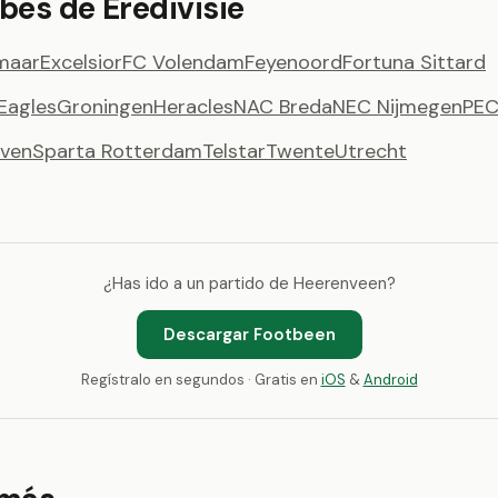
bes de Eredivisie
maar
Excelsior
FC Volendam
Feyenoord
Fortuna Sittard
Eagles
Groningen
Heracles
NAC Breda
NEC Nijmegen
PEC
oven
Sparta Rotterdam
Telstar
Twente
Utrecht
¿Has ido a un partido de Heerenveen?
Descargar Footbeen
Regístralo en segundos · Gratis en
iOS
&
Android