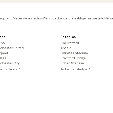
hopping
Mapa de estadios
Planificador de viajes
Elige mi partido
Herr
bes
Estadios
enal
Old Trafford
chester United
Anfield
rpool
Emirates Stadium
lsea
Stamford Bridge
chester City
Etihad Stadium
s los clubes →
Todos los estadios →