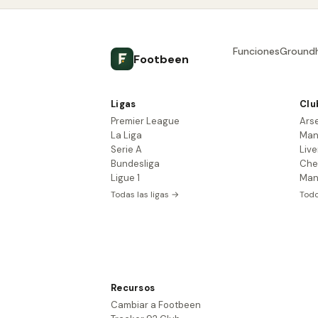
Funciones
Ground
Footbeen
Ligas
Clu
Premier League
Ars
La Liga
Man
Serie A
Live
Bundesliga
Che
Ligue 1
Man
Todas las ligas →
Todo
Recursos
Cambiar a Footbeen