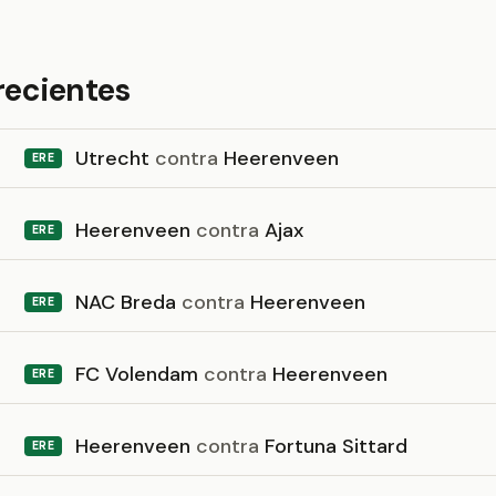
recientes
Utrecht
contra
Heerenveen
ERE
Heerenveen
contra
Ajax
ERE
NAC Breda
contra
Heerenveen
ERE
FC Volendam
contra
Heerenveen
ERE
Heerenveen
contra
Fortuna Sittard
ERE