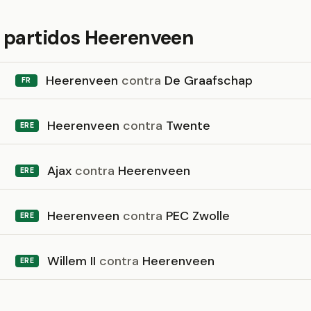
 partidos Heerenveen
Heerenveen
contra
De Graafschap
FR
Heerenveen
contra
Twente
ERE
Ajax
contra
Heerenveen
ERE
Heerenveen
contra
PEC Zwolle
ERE
Willem II
contra
Heerenveen
ERE