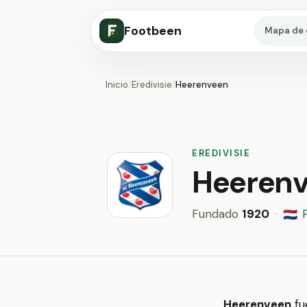
Footbeen
Mapa de 
Inicio
/
Eredivisie
/
Heerenveen
EREDIVISIE
Heeren
Fundado
1920
·
🇳🇱
Heerenveen
fu