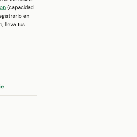
ion
(capacidad
egistrarlo en
, lleva tus
ie