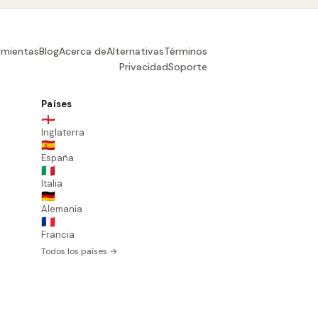
amientas
Blog
Acerca de
Alternativas
Términos
Privacidad
Soporte
Países
🏴󠁧󠁢󠁥󠁮󠁧󠁿
Inglaterra
🇪🇸
España
🇮🇹
Italia
🇩🇪
Alemania
🇫🇷
Francia
Todos los países →