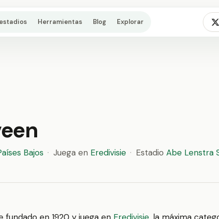
estadios
Herramientas
Blog
Explorar
veen
Países Bajos
·
Juega en
Eredivisie
·
Estadio
Abe Lenstra 
e fundado en 1920 y juega en
Eredivisie
, la máxima catego