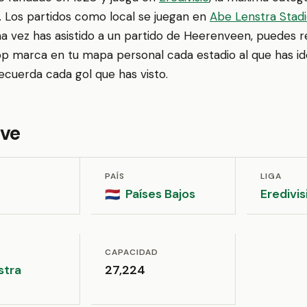
. Los partidos como local se juegan en
Abe Lenstra Stad
una vez has asistido a un partido de Heerenveen, puedes r
p marca en tu mapa personal cada estadio al que has ido
recuerda cada gol que has visto.
ave
PAÍS
LIGA
Países Bajos
Eredivis
🇳🇱
CAPACIDAD
stra
27,224