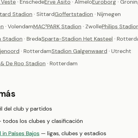
 Veste
· Enschede
Erve Asito
· Almelo
Euroborg
· Groni
ttard Stadion
· Sittard
Goffertstadion
· Nijmegen
on
· Volendam
MAC³PARK Stadion
· Zwolle
Philips Stadio
h Stadion
· Breda
Sparta-Stadion Het Kasteel
· Rotter
ijenoord
· Rotterdam
Stadion Galgenwaard
· Utrecht
& De Roo Stadion
· Rotterdam
 más
l del club y partidos
 todos los clubes y clasificación
 in Países Bajos
— ligas, clubes y estadios