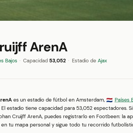
uijff ArenA
es Bajos
·
Capacidad
53,052
·
Estadio de
Ajax
ArenA
es un estadio de fútbol en Amsterdam,
Países 
🇳🇱
. El estadio tiene capacidad para 53,052 espectadores. Si 
ohan Cruijff ArenA, puedes registrarlo en Footbeen: la a
o en tu mapa personal y sigue todo tu recorrido futbolísti