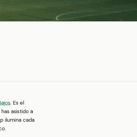
Bajos
. Es el
has asistido a
pp ilumina cada
co.