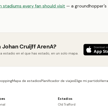
 stadiums every fan should visit
— a groundhopper's b
n Johan Cruijff ArenA?
ada estadio en el que has estado, en un solo mapa.
hopping
Mapa de estadios
Planificador de viajes
Elige mi partido
Herr
bes
Estadios
enal
Old Trafford