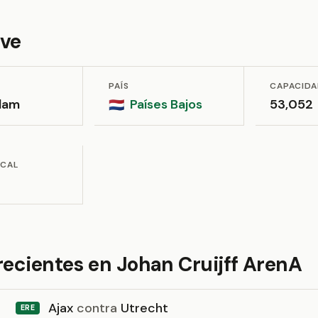
ave
PAÍS
CAPACID
dam
Países Bajos
53,052
🇳🇱
OCAL
recientes en Johan Cruijff ArenA
Ajax
contra
Utrecht
ERE