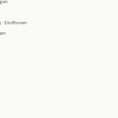
ngen
n
· Eindhoven
dam