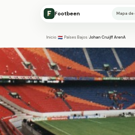
Footbeen
Mapa de 
Inicio
/
Países Bajos
/
Johan Cruijff ArenA
🇳🇱