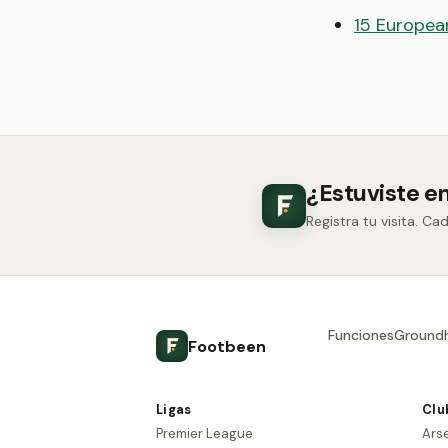
15 European
¿Estuviste e
Registra tu visita. C
Funciones
Ground
Footbeen
Ligas
Clu
Premier League
Ars