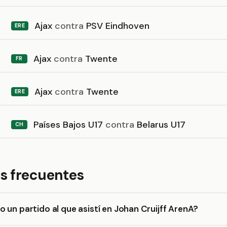
Ajax
contra
PSV Eindhoven
ERE
Ajax
contra
Twente
FR
Ajax
contra
Twente
ERE
Países Bajos U17
contra
Belarus U17
CH
s frecuentes
 un partido al que asistí en Johan Cruijff ArenA?