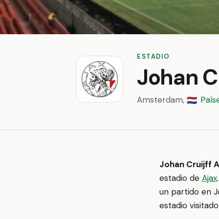
ESTADIO
Johan Cr
Amsterdam,
País
🇳🇱
Johan Cruijff 
estadio de
Ajax
un partido en J
estadio visitad