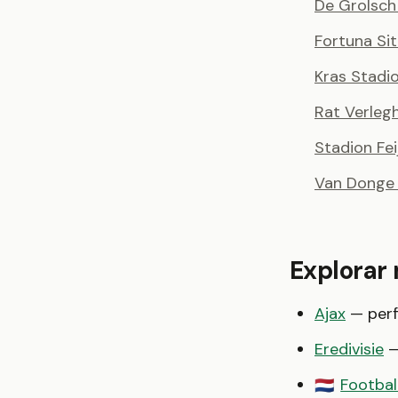
De Grolsch
Fortuna Si
Kras Stadi
Rat Verleg
Stadion Fe
Van Donge 
Explorar
Ajax
— perfi
Eredivisie
—
Football
🇳🇱