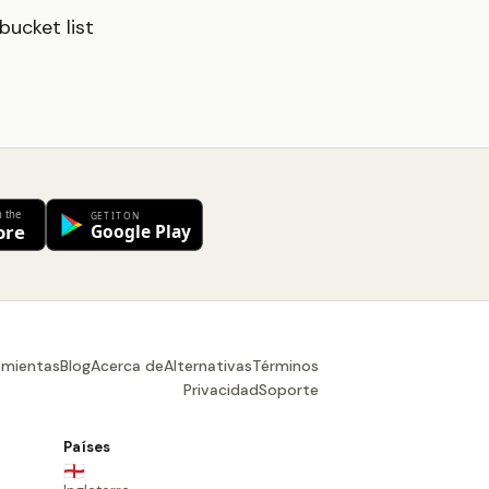
ucket list
amientas
Blog
Acerca de
Alternativas
Términos
Privacidad
Soporte
Países
🏴󠁧󠁢󠁥󠁮󠁧󠁿