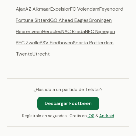
Ajax
AZ Alkmaar
Excelsior
FC Volendam
Feyenoord
Fortuna Sittard
GO Ahead Eagles
Groningen
Heerenveen
Heracles
NAC Breda
NEC Nijmegen
PEC Zwolle
PSV Eindhoven
Sparta Rotterdam
Twente
Utrecht
¿Has ido a un partido de Telstar?
Descargar Footbeen
Regístralo en segundos · Gratis en
iOS
&
Android