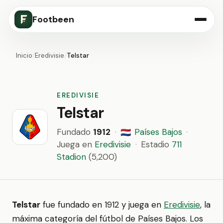
Footbeen
Inicio
/
Eredivisie
/
Telstar
EREDIVISIE
Telstar
Fundado
1912
·
Países Bajos
·
🇳🇱
Juega en
Eredivisie
·
Estadio
711
Stadion
(5,200)
Telstar
fue fundado en 1912 y juega en
Eredivisie
, la
máxima categoría del fútbol de Países Bajos. Los