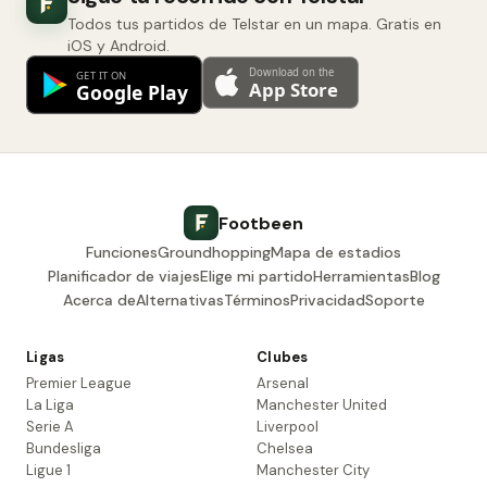
Todos tus partidos de Telstar en un mapa. Gratis en
iOS y Android.
Footbeen
Funciones
Groundhopping
Mapa de estadios
Planificador de viajes
Elige mi partido
Herramientas
Blog
Acerca de
Alternativas
Términos
Privacidad
Soporte
Ligas
Clubes
Premier League
Arsenal
La Liga
Manchester United
Serie A
Liverpool
Bundesliga
Chelsea
Ligue 1
Manchester City