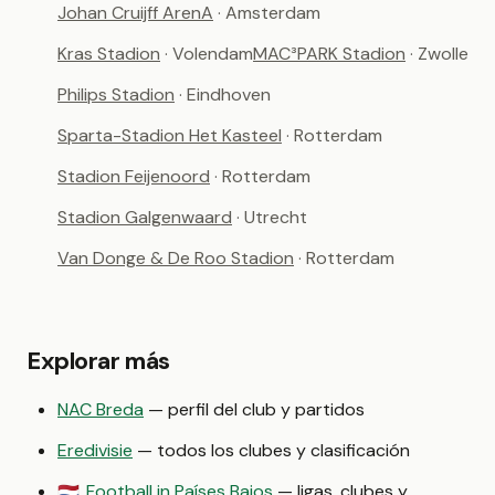
Johan Cruijff ArenA
· Amsterdam
Kras Stadion
· Volendam
MAC³PARK Stadion
· Zwolle
Philips Stadion
· Eindhoven
Sparta-Stadion Het Kasteel
· Rotterdam
Stadion Feijenoord
· Rotterdam
Stadion Galgenwaard
· Utrecht
Van Donge & De Roo Stadion
· Rotterdam
Explorar más
NAC Breda
— perfil del club y partidos
Eredivisie
— todos los clubes y clasificación
Football in Países Bajos
— ligas, clubes y
🇳🇱