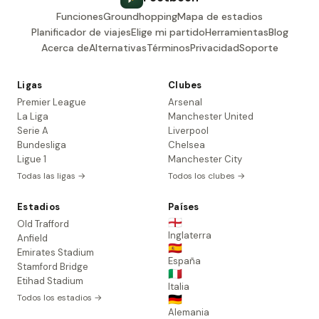
Funciones
Groundhopping
Mapa de estadios
Planificador de viajes
Elige mi partido
Herramientas
Blog
Acerca de
Alternativas
Términos
Privacidad
Soporte
Ligas
Clubes
Premier League
Arsenal
La Liga
Manchester United
Serie A
Liverpool
Bundesliga
Chelsea
Ligue 1
Manchester City
Todas las ligas →
Todos los clubes →
Estadios
Países
🏴󠁧󠁢󠁥󠁮󠁧󠁿
Old Trafford
Inglaterra
Anfield
🇪🇸
Emirates Stadium
España
Stamford Bridge
🇮🇹
Etihad Stadium
Italia
Todos los estadios →
🇩🇪
Alemania