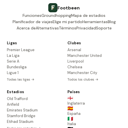
Footbeen
Funciones
Groundhopping
Mapa de estadios
Planificador de viajes
Elige mi partido
Herramientas
Blog
Acerca de
Alternativas
Términos
Privacidad
Soporte
Ligas
Clubes
Premier League
Arsenal
La Liga
Manchester United
Serie A
Liverpool
Bundesliga
Chelsea
Ligue 1
Manchester City
Todas las ligas →
Todos los clubes →
Estadios
Países
🏴󠁧󠁢󠁥󠁮󠁧󠁿
Old Trafford
Inglaterra
Anfield
🇪🇸
Emirates Stadium
España
Stamford Bridge
🇮🇹
Etihad Stadium
Italia