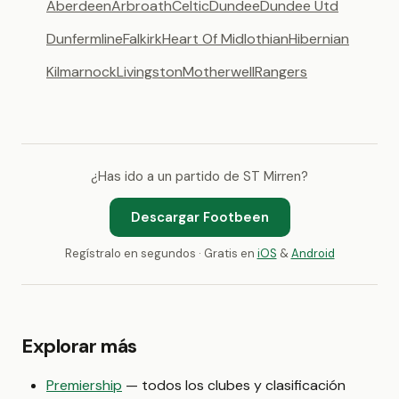
Aberdeen
Arbroath
Celtic
Dundee
Dundee Utd
Dunfermline
Falkirk
Heart Of Midlothian
Hibernian
Kilmarnock
Livingston
Motherwell
Rangers
¿Has ido a un partido de ST Mirren?
Descargar Footbeen
Regístralo en segundos · Gratis en
iOS
&
Android
Explorar más
Premiership
— todos los clubes y clasificación