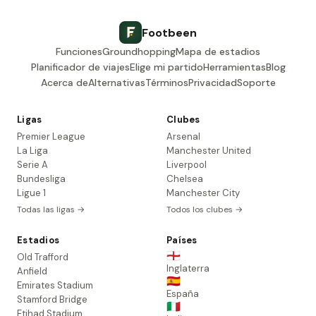
Footbeen
Funciones
Groundhopping
Mapa de estadios
Planificador de viajes
Elige mi partido
Herramientas
Blog
Acerca de
Alternativas
Términos
Privacidad
Soporte
Ligas
Clubes
Premier League
Arsenal
La Liga
Manchester United
Serie A
Liverpool
Bundesliga
Chelsea
Ligue 1
Manchester City
Todas las ligas →
Todos los clubes →
Estadios
Países
🏴󠁧󠁢󠁥󠁮󠁧󠁿
Old Trafford
Inglaterra
Anfield
🇪🇸
Emirates Stadium
España
Stamford Bridge
🇮🇹
Etihad Stadium