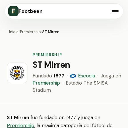
Footbeen
Inicio
/
Premiership
/
ST Mirren
PREMIERSHIP
ST Mirren
Fundado
1877
·
Escocia
·
Juega en
🏴󠁧󠁢󠁳󠁣󠁴󠁿
Premiership
·
Estadio The SMISA
Stadium
ST Mirren
fue fundado en 1877 y juega en
Premiership
, la máxima categoría del fútbol de