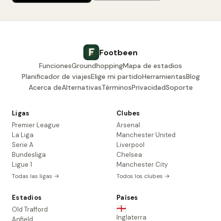
Footbeen
Funciones
Groundhopping
Mapa de estadios
Planificador de viajes
Elige mi partido
Herramientas
Blog
Acerca de
Alternativas
Términos
Privacidad
Soporte
Ligas
Clubes
Premier League
Arsenal
La Liga
Manchester United
Serie A
Liverpool
Bundesliga
Chelsea
Ligue 1
Manchester City
Todas las ligas →
Todos los clubes →
Estadios
Países
🏴󠁧󠁢󠁥󠁮󠁧󠁿
Old Trafford
Inglaterra
Anfield