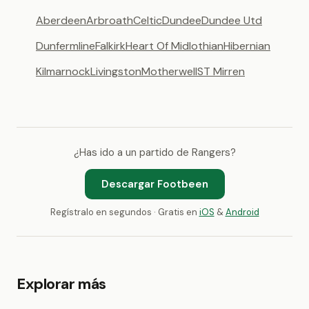
Aberdeen
Arbroath
Celtic
Dundee
Dundee Utd
Dunfermline
Falkirk
Heart Of Midlothian
Hibernian
Kilmarnock
Livingston
Motherwell
ST Mirren
¿Has ido a un partido de Rangers?
Descargar Footbeen
Regístralo en segundos · Gratis en
iOS
&
Android
Explorar más