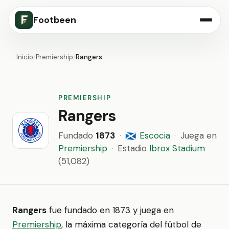
Footbeen
Inicio
/
Premiership
/
Rangers
PREMIERSHIP
Rangers
Fundado
1873
·
Escocia
·
Juega en
🏴󠁧󠁢󠁳󠁣󠁴󠁿
Premiership
·
Estadio
Ibrox Stadium
(51,082)
Rangers
fue fundado en 1873 y juega en
Premiership
, la máxima categoría del fútbol de